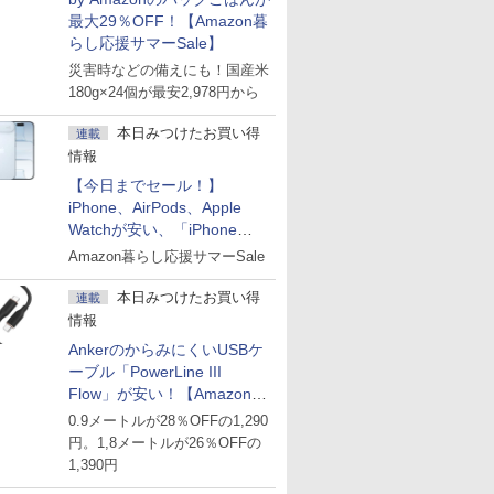
最大29％OFF！【Amazon暮
らし応援サマーSale】
災害時などの備えにも！国産米
180g×24個が最安2,978円から
本日みつけたお買い得
連載
情報
【今日までセール！】
iPhone、AirPods、Apple
Watchが安い、「iPhone
Air」256GB版が139,800円な
Amazon暮らし応援サマーSale
ど
本日みつけたお買い得
連載
情報
AnkerのからみにくいUSBケ
ーブル「PowerLine III
Flow」が安い！【Amazon暮
らし応援サマーSale】
0.9メートルが28％OFFの1,290
円。1,8メートルが26％OFFの
1,390円