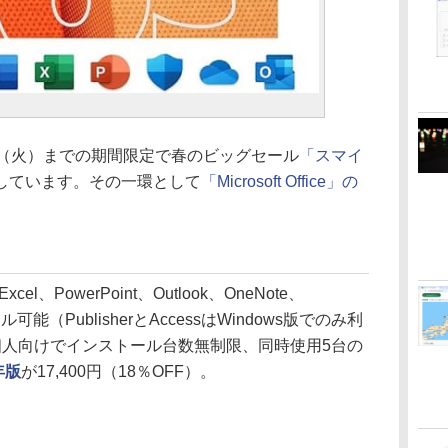
4月1日（火）までの期間限定で春のビッグセール
「スマイ
しています。その一環として
「Microsoft Office」の
xcel、PowerPoint、Outlook、OneNote、
ール可能（PublisherとAccessはWindows版でのみ利
ジ。個人向けでインストール台数無制限、同時使用5台の
年版
が17,400円（18％OFF）。