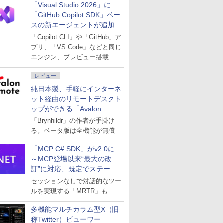
「Visual Studio 2026」に
「GitHub Copilot SDK」ベー
スの新エージェントが追加
「Copilot CLI」や「GitHub」ア
プリ、「VS Code」などと同じ
エンジン、プレビュー搭載
レビュー
純日本製、手軽にインターネ
ット経由のリモートデスクト
ップができる「Avalon
remote」
「Brynhildr」の作者が手掛け
る。ベータ版は全機能が無償
「MCP C# SDK」がv2.0に
～MCP登場以来“最大の改
訂”に対応、既定でステート
レスへ
セッションなしで対話的なツー
ルを実現する「MRTR」も
多機能マルチカラム型X（旧
称Twitter）ビューワー