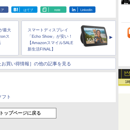
ェア
はてブ
note
LinkedIn
ズが最大
スマートディスプレイ
zonス
「Echo Show」が安い！
▲
活
【AmazonスマイルSALE
新生活FINAL】
たお買い得情報］の他の記事を見る
1
PCソフト
トップページに戻る