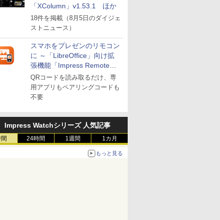
「XColumn」v1.53.1 ほか
18件を掲載（8月5日のダイジェ
ストニュース）
スマホをプレゼンのリモコン
に ～「LibreOffice」向け拡
張機能「Impress Remote」
が公開
QRコードを読み取るだけ、専
用アプリもペアリングコードも
不要
Impress Watchシリーズ 人気記事
時間
24時間
1週間
1カ月
もっと見る