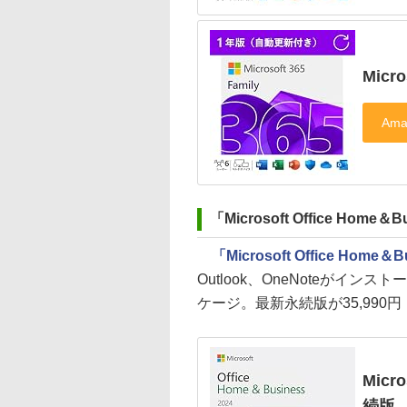
Micr
「Microsoft Office Home＆B
「Microsoft Office Home＆B
Outlook、OneNoteがイン
ケージ。最新永続版が35,990
Micr
続版