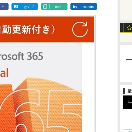
ェア
はてブ
note
LinkedIn
最