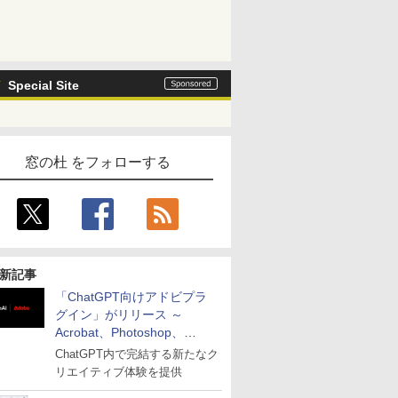
Special Site
窓の杜 をフォローする
新記事
「ChatGPT向けアドビプラ
グイン」がリリース ～
Acrobat、Photoshop、
Premiereなどの機能を1つの
ChatGPT内で完結する新たなク
プラグインに統合
リエイティブ体験を提供