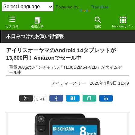
Powered by
Translate
窓の杜
システム・ファイル
ハードウェア
その他
カテゴリ
過去記事
検索
Impressサイト
本日みつけたお買い得情報
アイリスオーヤマのAndroid 14タブレットが
13,600円！Amazonでセール中
重量360gの8インチモデル「TE08D2M64-V1B」がタイムセ
ール中
アイティースリー
2025年4月9日 11:49
リスト