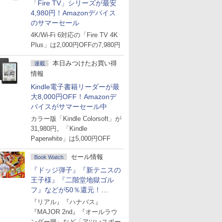
「Fire TV」シリーズが最安
4,980円！Amazonデバイス
のサマーセール
4K/Wi-Fi 6対応の「Fire TV 4K
Plus」は2,000円OFFの7,980円
本日みつけたお買い得
連載
情報
Kindle電子書籍リーダーが最
大8,000円OFF！Amazonデ
バイスがサマーセール中
カラー版「Kindle Colorsoft」が
31,980円。「Kindle
Paperwhite」は5,000円OFF
セール情報
Book Watch
『ドッジ弾子』『新テニスの
王子様』『二階堂地獄ゴル
フ』などが50％還元！
Amazonマンガ週末セール
『リアル』『ハナバス』
『MAJOR 2nd』『オールラウ
ンダー廻』など「アツいスポー