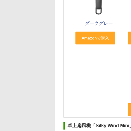
ダークグレー
卓上扇風機「Silky Wind Mini