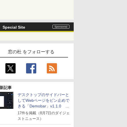
Special Site
窓の杜 をフォローする
新記事
デスクトップのサイドバーと
してWebページをピン止めで
きる「Demobar」v1.1.0 ほ
か
17件を掲載（8月7日のダイジェ
ストニュース）