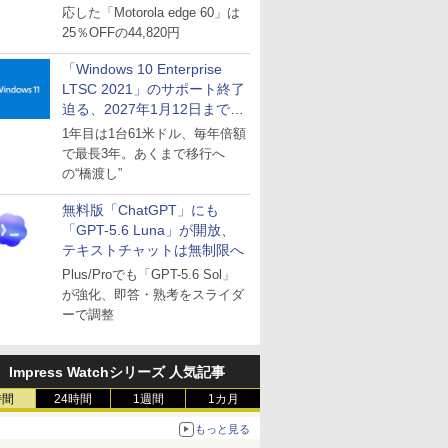
応した「Motorola edge 60」は
25％OFFの44,820円
「Windows 10 Enterprise
LTSC 2021」のサポート終了
迫る、2027年1月12日まで
～ESUは9月1日から販売
1年目は1台61米ドル、毎年倍額
で最長3年。あくまで移行へ
の“橋渡し”
無料版「ChatGPT」にも
「GPT-5.6 Luna」が開放、
テキストチャットは無制限へ
Plus/Proでも「GPT-5.6 Sol」
が強化、即答・熟考をスライダ
ーで調整
Impress Watchシリーズ 人気記事
時間
24時間
1週間
1カ月
もっと見る