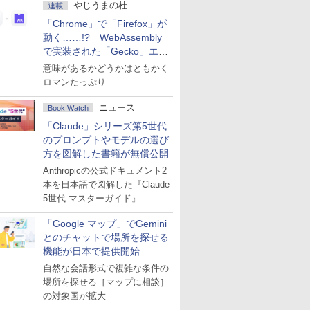
やじうまの杜
連載
「Chrome」で「Firefox」が
動く……!? WebAssembly
で実装された「Gecko」エン
ジン
意味があるかどうかはともかく
ロマンたっぷり
ニュース
Book Watch
「Claude」シリーズ第5世代
のプロンプトやモデルの選び
方を図解した書籍が無償公開
Anthropicの公式ドキュメント2
本を日本語で図解した『Claude
5世代 マスターガイド』
「Google マップ」でGemini
とのチャットで場所を探せる
機能が日本で提供開始
自然な会話形式で複雑な条件の
場所を探せる［マップに相談］
の対象国が拡大