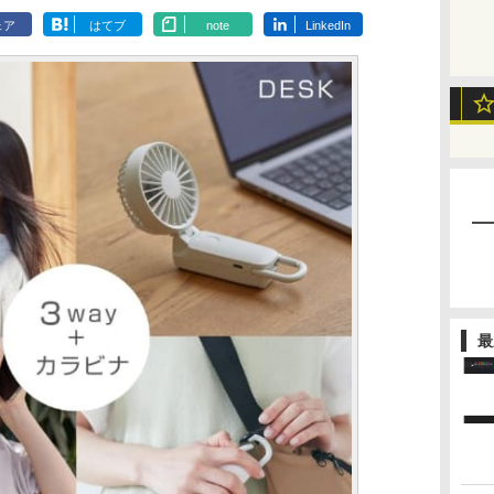
ェア
はてブ
note
LinkedIn
最