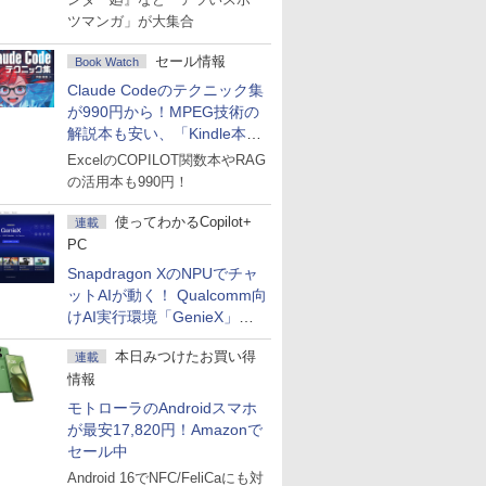
ツマンガ」が大集合
セール情報
Book Watch
Claude Codeのテクニック集
が990円から！MPEG技術の
解説本も安い、「Kindle本サ
マーセール」第2弾開始！
ExcelのCOPILOT関数本やRAG
の活用本も990円！
使ってわかるCopilot+
連載
PC
Snapdragon XのNPUでチャ
ットAIが動く！ Qualcomm向
けAI実行環境「GenieX」を
試してみた
本日みつけたお買い得
連載
情報
モトローラのAndroidスマホ
が最安17,820円！Amazonで
セール中
Android 16でNFC/FeliCaにも対