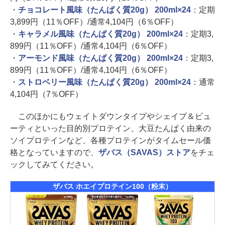
・
チョコレート風味（たんぱく質20g） 200ml×24
：定期
3,899円（11％OFF）/通常4,104円（6％OFF）
・
キャラメル風味（たんぱく質20g） 200ml×24
：定期3,
899円（11％OFF）/通常4,104円（6％OFF）
・
アーモンド風味（たんぱく質20g） 200ml×24
：定期3,
899円（11％OFF）/通常4,104円（6％OFF）
・
ストロベリー風味（たんぱく質20g） 200ml×24
：通常
4,104円（7％OFF）
このほかにもウェイトダウンタイプやシェイプ＆ビュ
ーティといった目的別プロテイン、大豆たんぱく由来の
ソイプロテインなど、各種プロテインがタイムセール価
格となっていますので、
ザバス（SAVAS）ストア
をチェ
ックしてみてください。
ザバス ホエイプロテイン100（粉末）