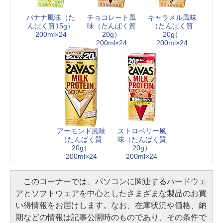
バナナ風味（た
チョコレート風
キャラメル風味
んぱく質15g）
味（たんぱく質
（たんぱく質
200ml×24
20g）
20g）
200ml×24
200ml×24
アーモンド風味
ストロベリー風
（たんぱく質
味（たんぱく質
20g）
20g）
200ml×24
200ml×24
このコーナーでは、パソコンに関連するハードウェ
アとソフトウェアを中心としたさまざまな製品のお買
い得情報をお届けします。なお、在庫状況や価格、納
期などの情報は記事公開時のものであり、その条件で