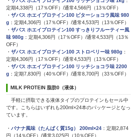
・
ザバス ホエイプロテイン100 リッチショコラ味 1kg
：
定期4,338円（17％OFF）/通常4,566円（13％OFF）
・
ザバス ホエイプロテイン100 ビターショコラ風味 980
g
：定期4,306円（17％OFF）/通常4,533円（13％OFF）
・
ザバス ホエイプロテイン100 すっきりフルーティー風
味 980g
：定期4,306円（17％OFF）/通常4,533円（13％
OFF）
・
ザバス ホエイプロテイン100 ストロベリー味 980g
：
定期4,306円（17％OFF）/通常4,533円（13％OFF）
・
ザバス ホエイプロテイン100 リッチショコラ味 2200
g
：定期7,830円（40％OFF）/通常8,700円（33％OFF）
MILK PROTEIN 脂肪0（液体）
手軽に摂取できる液体タイプのプロテインもセール中
です。こちらはいずれも200ml×24本のパッケージとなっ
ています。
・
バナナ風味（たんぱく質15g） 200ml×24
：定期2,874
円（14％OFF）/通常3,025円（10％OFF）