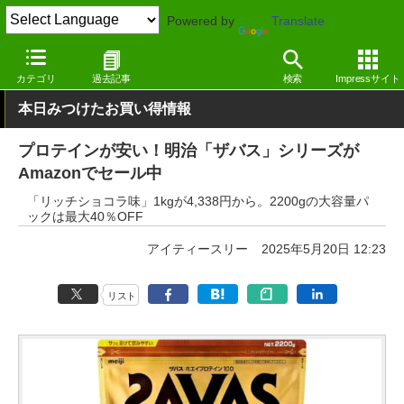
Powered by
Translate
窓の杜
セール
カテゴリ
過去記事
検索
Impressサイト
本日みつけたお買い得情報
プロテインが安い！明治「ザバス」シリーズが
Amazonでセール中
「リッチショコラ味」1kgが4,338円から。2200gの大容量パ
ックは最大40％OFF
アイティースリー
2025年5月20日 12:23
リスト