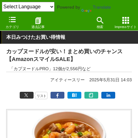
Powered by
Translate
窓の杜
セール
カテゴリ
過去記事
検索
Impressサイト
本日みつけたお買い得情報
カップヌードルが安い！まとめ買いのチャンス
【AmazonスマイルSALE】
「カプヌードルPRO」12個が2,556円など
アイティースリー
2025年5月31日 14:03
リスト