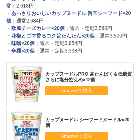
常：2,618円
・
あっさりおいしいカップヌードル 旨辛シーフード×20
個
：通常2,684円
・
欧風チーズカレー×20個
：通常・定期3,580円
・
花椒とゴマ香るコク旨たんたん×20個
：通常3,500円
・
味噌×20個
：通常・定期3,654円
・
辛麺×20個
：通常・定期3,398円
カップヌードルPRO 高たんぱく＆低糖質
さらに塩分控えめ×12個
カップヌードル シーフードヌードル×20
個