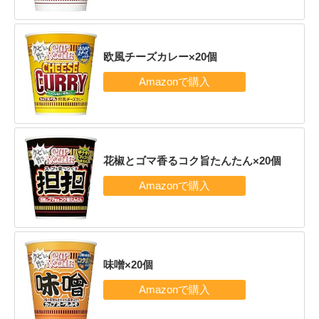
欧風チーズカレー×20個
花椒とゴマ香るコク旨たんたん×20個
味噌×20個