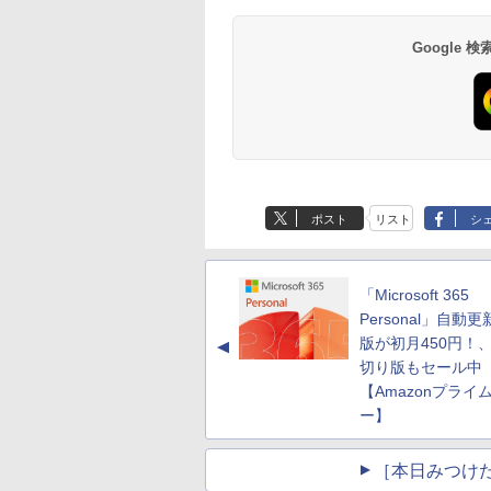
Google
ポスト
リスト
シ
「Microsoft 365
Personal」自動
版が初月450円！
▲
切り版もセール中
【Amazonプライ
ー】
［本日みつけ