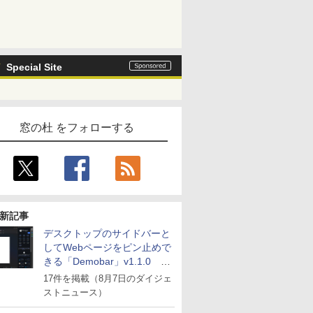
Special Site
窓の杜 をフォローする
新記事
デスクトップのサイドバーと
してWebページをピン止めで
きる「Demobar」v1.1.0 ほ
か
17件を掲載（8月7日のダイジェ
ストニュース）