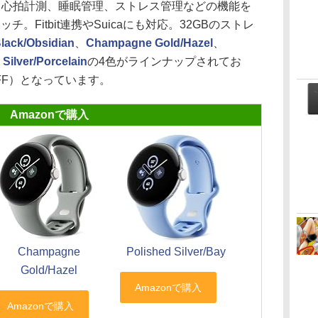
h 2」は、心拍計測、睡眠管理、ストレス管理などの機能を
ッチ。Fitbit連携やSuicaにも対応。32GBのストレ
Black/Obsidian
、
Champagne Gold/Hazel
、
 Silver/Porcelain
の4色がラインナップされてお
OFF）となっています。
Amazonで購入
Champagne
Polished Silver/Bay
Gold/Hazel