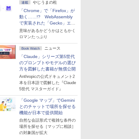
やじうまの杜
連載
「Chrome」で「Firefox」が
動く……!? WebAssembly
で実装された「Gecko」エン
ジン
意味があるかどうかはともかく
ロマンたっぷり
ニュース
Book Watch
「Claude」シリーズ第5世代
のプロンプトやモデルの選び
方を図解した書籍が無償公開
Anthropicの公式ドキュメント2
本を日本語で図解した『Claude
5世代 マスターガイド』
「Google マップ」でGemini
とのチャットで場所を探せる
機能が日本で提供開始
自然な会話形式で複雑な条件の
場所を探せる［マップに相談］
の対象国が拡大