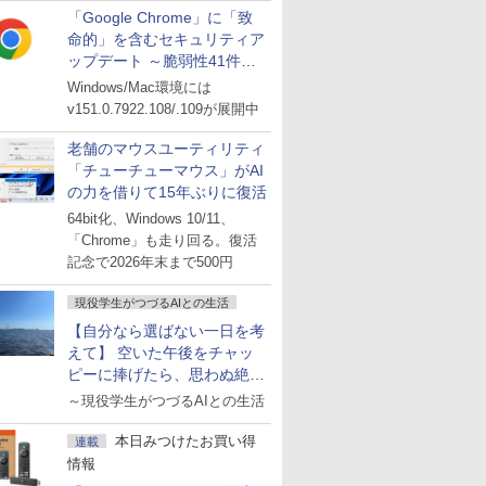
「Google Chrome」に「致
命的」を含むセキュリティア
ップデート ～脆弱性41件に
対処
Windows/Mac環境には
v151.0.7922.108/.109が展開中
老舗のマウスユーティリティ
「チューチューマウス」がAI
の力を借りて15年ぶりに復活
64bit化、Windows 10/11、
「Chrome」も走り回る。復活
記念で2026年末まで500円
現役学生がつづるAIとの生活
【自分なら選ばない一日を考
えて】 空いた午後をチャッ
ピーに捧げたら、思わぬ絶景
に出会った話
～現役学生がつづるAIとの生活
本日みつけたお買い得
連載
情報