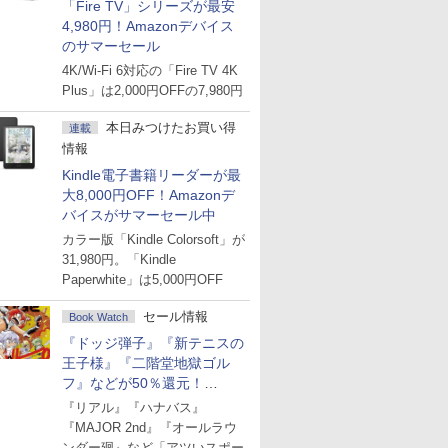
「Fire TV」シリーズが最安
4,980円！Amazonデバイス
のサマーセール
4K/Wi-Fi 6対応の「Fire TV 4K
Plus」は2,000円OFFの7,980円
本日みつけたお買い得
連載
情報
Kindle電子書籍リーダーが最
大8,000円OFF！Amazonデ
バイスがサマーセール中
カラー版「Kindle Colorsoft」が
31,980円。「Kindle
Paperwhite」は5,000円OFF
セール情報
Book Watch
『ドッジ弾子』『新テニスの
王子様』『二階堂地獄ゴル
フ』などが50％還元！
Amazonマンガ週末セール
『リアル』『ハナバス』
『MAJOR 2nd』『オールラウ
ンダー廻』など「アツいスポー