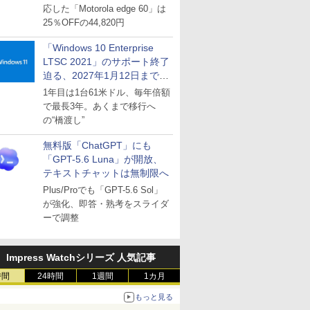
応した「Motorola edge 60」は
25％OFFの44,820円
「Windows 10 Enterprise
LTSC 2021」のサポート終了
迫る、2027年1月12日まで
～ESUは9月1日から販売
1年目は1台61米ドル、毎年倍額
で最長3年。あくまで移行へ
の“橋渡し”
無料版「ChatGPT」にも
「GPT-5.6 Luna」が開放、
テキストチャットは無制限へ
Plus/Proでも「GPT-5.6 Sol」
が強化、即答・熟考をスライダ
ーで調整
Impress Watchシリーズ 人気記事
時間
24時間
1週間
1カ月
もっと見る