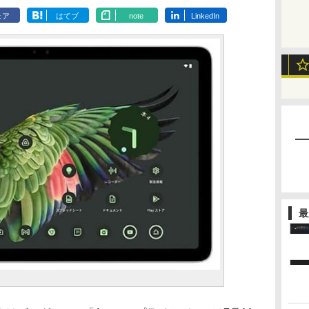
ェア
はてブ
note
LinkedIn
最