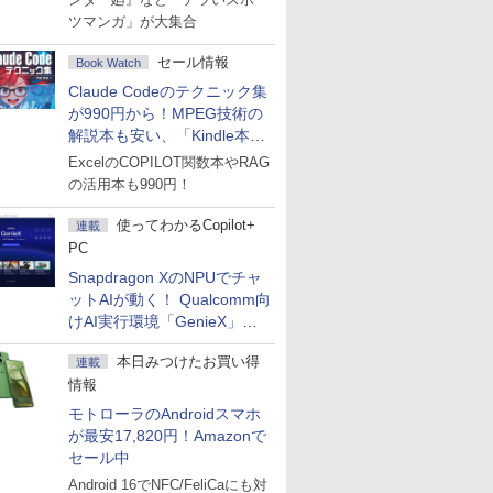
ツマンガ」が大集合
セール情報
Book Watch
Claude Codeのテクニック集
が990円から！MPEG技術の
解説本も安い、「Kindle本サ
マーセール」第2弾開始！
ExcelのCOPILOT関数本やRAG
の活用本も990円！
使ってわかるCopilot+
連載
PC
Snapdragon XのNPUでチャ
ットAIが動く！ Qualcomm向
けAI実行環境「GenieX」を
試してみた
本日みつけたお買い得
連載
情報
モトローラのAndroidスマホ
が最安17,820円！Amazonで
セール中
Android 16でNFC/FeliCaにも対