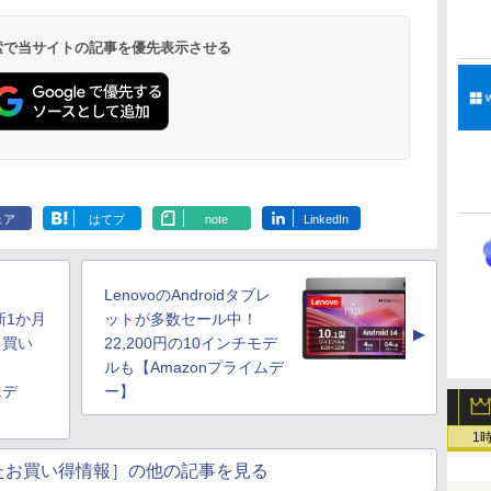
 検索で当サイトの記事を優先表示させる
ェア
はてブ
note
LinkedIn
LenovoのAndroidタブレ
更新1か月
ットが多数セール中！
▲
、買い
22,200円の10インチモデ
ルも【Amazonプライムデ
ムデ
ー】
1
たお買い得情報］の他の記事を見る