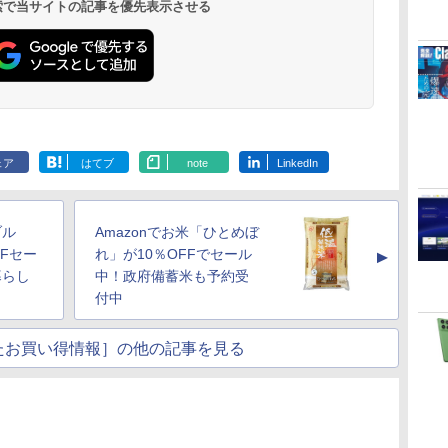
 検索で当サイトの記事を優先表示させる
ェア
はてブ
note
LinkedIn
ブル
Amazonでお米「ひとめぼ
FFセー
れ」が10％OFFでセール
▲
暮らし
中！政府備蓄米も予約受
付中
たお買い得情報］の他の記事を見る