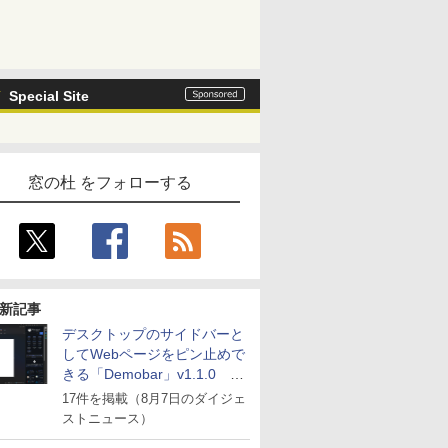
Special Site
窓の杜 をフォローする
新記事
デスクトップのサイドバーと
してWebページをピン止めで
きる「Demobar」v1.1.0 ほ
か
17件を掲載（8月7日のダイジェ
ストニュース）