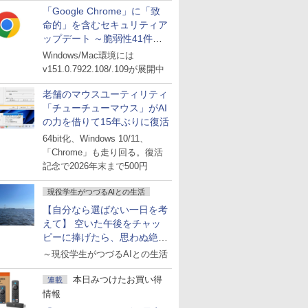
「Google Chrome」に「致
命的」を含むセキュリティア
ップデート ～脆弱性41件に
対処
Windows/Mac環境には
v151.0.7922.108/.109が展開中
老舗のマウスユーティリティ
「チューチューマウス」がAI
の力を借りて15年ぶりに復活
64bit化、Windows 10/11、
「Chrome」も走り回る。復活
記念で2026年末まで500円
現役学生がつづるAIとの生活
【自分なら選ばない一日を考
えて】 空いた午後をチャッ
ピーに捧げたら、思わぬ絶景
に出会った話
～現役学生がつづるAIとの生活
本日みつけたお買い得
連載
情報