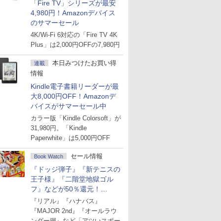
「Fire TV」シリーズが最安
4,980円！Amazonデバイス
のサマーセール
4K/Wi-Fi 6対応の「Fire TV 4K
Plus」は2,000円OFFの7,980円
本日みつけたお買い得
連載
情報
Kindle電子書籍リーダーが最
大8,000円OFF！Amazonデ
バイスがサマーセール中
カラー版「Kindle Colorsoft」が
31,980円。「Kindle
Paperwhite」は5,000円OFF
セール情報
Book Watch
『ドッジ弾子』『新テニスの
王子様』『二階堂地獄ゴル
フ』などが50％還元！
Amazonマンガ週末セール
『リアル』『ハナバス』
『MAJOR 2nd』『オールラウ
ンダー廻』など「アツいスポー