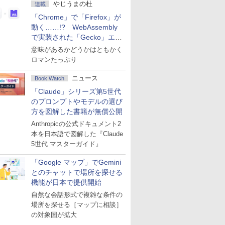
やじうまの杜
連載
「Chrome」で「Firefox」が
動く……!? WebAssembly
で実装された「Gecko」エン
ジン
意味があるかどうかはともかく
ロマンたっぷり
ニュース
Book Watch
「Claude」シリーズ第5世代
のプロンプトやモデルの選び
方を図解した書籍が無償公開
Anthropicの公式ドキュメント2
本を日本語で図解した『Claude
5世代 マスターガイド』
「Google マップ」でGemini
とのチャットで場所を探せる
機能が日本で提供開始
自然な会話形式で複雑な条件の
場所を探せる［マップに相談］
の対象国が拡大