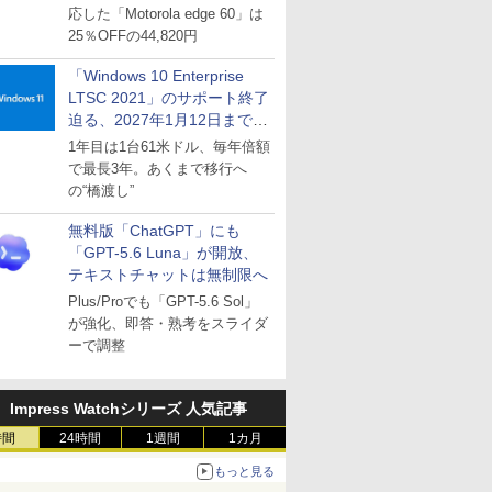
応した「Motorola edge 60」は
25％OFFの44,820円
「Windows 10 Enterprise
LTSC 2021」のサポート終了
迫る、2027年1月12日まで
～ESUは9月1日から販売
1年目は1台61米ドル、毎年倍額
で最長3年。あくまで移行へ
の“橋渡し”
無料版「ChatGPT」にも
「GPT-5.6 Luna」が開放、
テキストチャットは無制限へ
Plus/Proでも「GPT-5.6 Sol」
が強化、即答・熟考をスライダ
ーで調整
Impress Watchシリーズ 人気記事
時間
24時間
1週間
1カ月
もっと見る