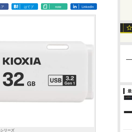
ェア
はてブ
note
LinkedIn
最
1Aシリーズ