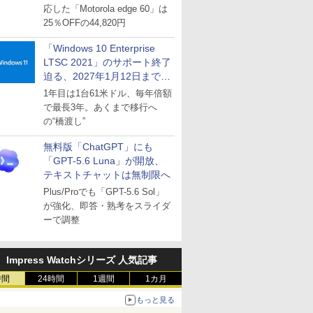
応した「Motorola edge 60」は
25％OFFの44,820円
「Windows 10 Enterprise
LTSC 2021」のサポート終了
迫る、2027年1月12日まで
～ESUは9月1日から販売
1年目は1台61米ドル、毎年倍額
で最長3年。あくまで移行へ
の“橋渡し”
無料版「ChatGPT」にも
「GPT-5.6 Luna」が開放、
テキストチャットは無制限へ
Plus/Proでも「GPT-5.6 Sol」
が強化、即答・熟考をスライダ
ーで調整
Impress Watchシリーズ 人気記事
時間
24時間
1週間
1カ月
もっと見る