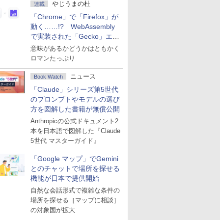
やじうまの杜
連載
「Chrome」で「Firefox」が
動く……!? WebAssembly
で実装された「Gecko」エン
ジン
意味があるかどうかはともかく
ロマンたっぷり
ニュース
Book Watch
「Claude」シリーズ第5世代
のプロンプトやモデルの選び
方を図解した書籍が無償公開
Anthropicの公式ドキュメント2
本を日本語で図解した『Claude
5世代 マスターガイド』
「Google マップ」でGemini
とのチャットで場所を探せる
機能が日本で提供開始
自然な会話形式で複雑な条件の
場所を探せる［マップに相談］
の対象国が拡大