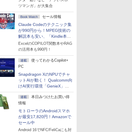
ツマンガ」が大集合
セール情報
Book Watch
Claude Codeのテクニック集
が990円から！MPEG技術の
解説本も安い、「Kindle本サ
マーセール」第2弾開始！
ExcelのCOPILOT関数本やRAG
の活用本も990円！
使ってわかるCopilot+
連載
PC
Snapdragon XのNPUでチャ
ットAIが動く！ Qualcomm向
けAI実行環境「GenieX」を
試してみた
本日みつけたお買い得
連載
情報
モトローラのAndroidスマホ
が最安17,820円！Amazonで
セール中
Android 16でNFC/FeliCaにも対