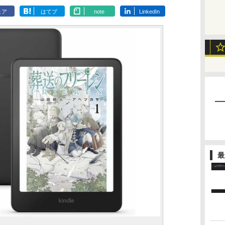
ェア
はてブ
note
LinkedIn
最