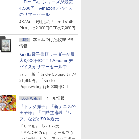
「Fire TV」シリーズが最安
4,980円！Amazonデバイス
のサマーセール
4K/Wi-Fi 6対応の「Fire TV 4K
Plus」は2,000円OFFの7,980円
本日みつけたお買い得
連載
情報
Kindle電子書籍リーダーが最
大8,000円OFF！Amazonデ
バイスがサマーセール中
カラー版「Kindle Colorsoft」が
31,980円。「Kindle
Paperwhite」は5,000円OFF
セール情報
Book Watch
『ドッジ弾子』『新テニスの
王子様』『二階堂地獄ゴル
フ』などが50％還元！
Amazonマンガ週末セール
『リアル』『ハナバス』
『MAJOR 2nd』『オールラウ
ンダー廻』など「アツいスポー