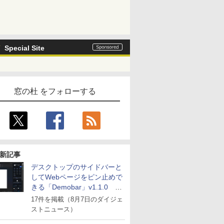
Special Site
窓の杜 をフォローする
新記事
デスクトップのサイドバーと
してWebページをピン止めで
きる「Demobar」v1.1.0 ほ
か
17件を掲載（8月7日のダイジェ
ストニュース）