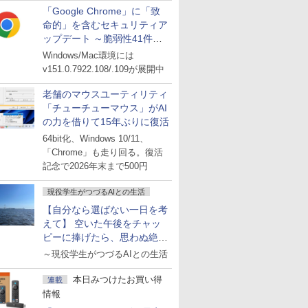
「Google Chrome」に「致
命的」を含むセキュリティア
ップデート ～脆弱性41件に
対処
Windows/Mac環境には
v151.0.7922.108/.109が展開中
老舗のマウスユーティリティ
「チューチューマウス」がAI
の力を借りて15年ぶりに復活
64bit化、Windows 10/11、
「Chrome」も走り回る。復活
記念で2026年末まで500円
現役学生がつづるAIとの生活
【自分なら選ばない一日を考
えて】 空いた午後をチャッ
ピーに捧げたら、思わぬ絶景
に出会った話
～現役学生がつづるAIとの生活
本日みつけたお買い得
連載
情報