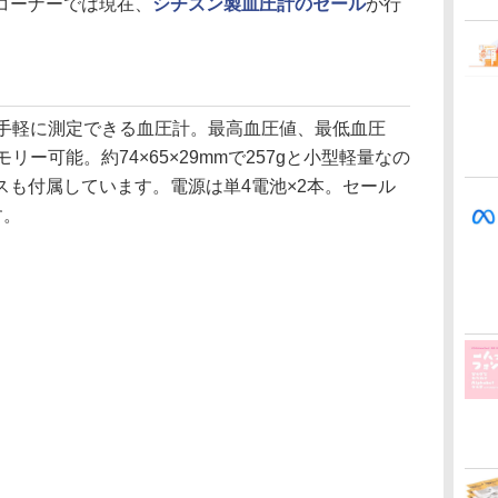
ールコーナーでは現在、
シチズン製血圧計のセール
が行
手軽に測定できる血圧計。最高血圧値、最低血圧
リー可能。約74×65×29mmで257gと小型軽量なの
スも付属しています。電源は単4電池×2本。セール
す。