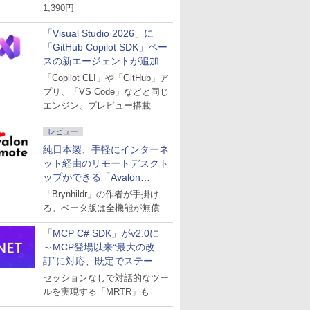
1,390円
「Visual Studio 2026」に
「GitHub Copilot SDK」ベー
スの新エージェントが追加
「Copilot CLI」や「GitHub」ア
プリ、「VS Code」などと同じ
エンジン、プレビュー搭載
レビュー
純日本製、手軽にインターネ
ット経由のリモートデスクト
ップができる「Avalon
remote」
「Brynhildr」の作者が手掛け
る。ベータ版は全機能が無償
「MCP C# SDK」がv2.0に
～MCP登場以来“最大の改
訂”に対応、既定でステート
レスへ
セッションなしで対話的なツー
ルを実現する「MRTR」も