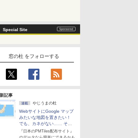
Special Site
窓の杜 をフォローする
新記事
やじうまの杜
連載
WebサイトにGoogle マップ
みたいな地図を置きたい！
でも、カネがない…… そん
な人に朗報！
『日本のPMTiles配布サイト』
のデータなら簡単にできるかも