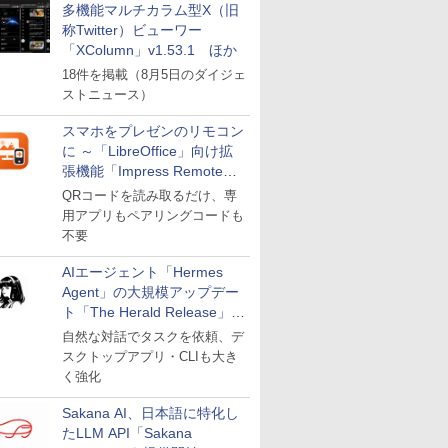
多機能マルチカラム型X（旧
称Twitter）ビューワー
「XColumn」v1.53.1 ほか
18件を掲載（8月5日のダイジェ
ストニュース）
スマホをプレゼンのリモコン
に ～「LibreOffice」向け拡
張機能「Impress Remote」
が公開
QRコードを読み取るだけ、専
用アプリもペアリングコードも
不要
AIエージェント「Hermes
Agent」の大規模アップデー
ト「The Herald Release」が
公開
自然な対話でタスクを依頼、デ
スクトップアプリ・CLIも大き
く強化
Sakana AI、日本語に特化し
たLLM API「Sakana