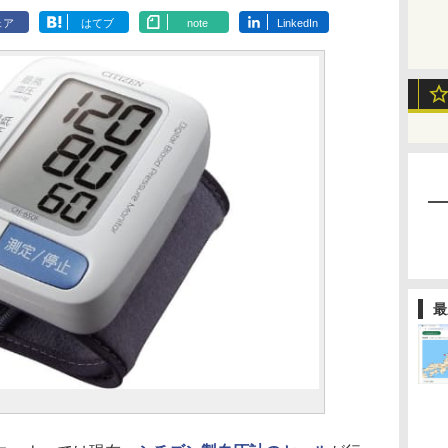
ェア
はてブ
note
LinkedIn
最