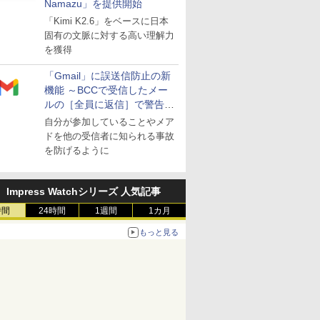
Namazu」を提供開始
「Kimi K2.6」をベースに日本
固有の文脈に対する高い理解力
を獲得
「Gmail」に誤送信防止の新
機能 ～BCCで受信したメー
ルの［全員に返信］で警告を
表示
自分が参加していることやメア
ドを他の受信者に知られる事故
を防げるように
Impress Watchシリーズ 人気記事
時間
24時間
1週間
1カ月
もっと見る