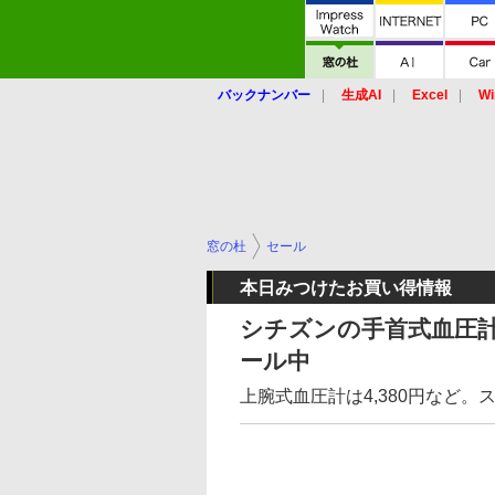
バックナンバー
生成AI
Excel
Wi
窓の杜
セール
本日みつけたお買い得情報
シチズンの手首式血圧計が
ール中
上腕式血圧計は4,380円など。ス