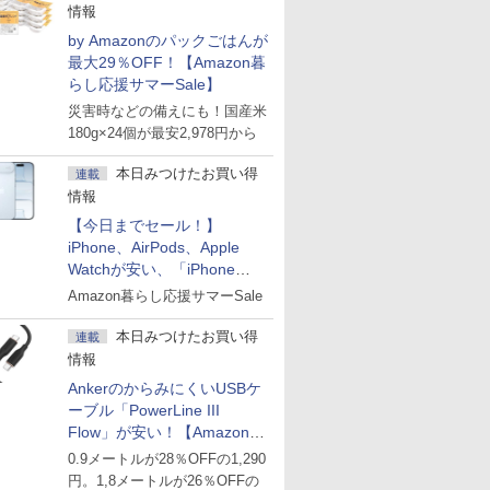
情報
by Amazonのパックごはんが
最大29％OFF！【Amazon暮
らし応援サマーSale】
災害時などの備えにも！国産米
180g×24個が最安2,978円から
本日みつけたお買い得
連載
情報
【今日までセール！】
iPhone、AirPods、Apple
Watchが安い、「iPhone
Air」256GB版が139,800円な
Amazon暮らし応援サマーSale
ど
本日みつけたお買い得
連載
情報
AnkerのからみにくいUSBケ
ーブル「PowerLine III
Flow」が安い！【Amazon暮
らし応援サマーSale】
0.9メートルが28％OFFの1,290
円。1,8メートルが26％OFFの