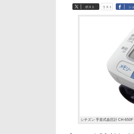
ポスト
リスト
シ
シチズン 手首式血圧計 CH-650F