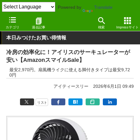
Powered by
Translate
窓の杜
セール
カテゴリ
過去記事
検索
Impressサイト
本日みつけたお買い得情報
冷房の効率化に！アイリスのサーキュレーターが
安い【AmazonスマイルSale】
最安2,970円。扇風機ライクに使える脚付きタイプは最安9,72
0円
アイティースリー
2026年6月1日 09:49
リスト