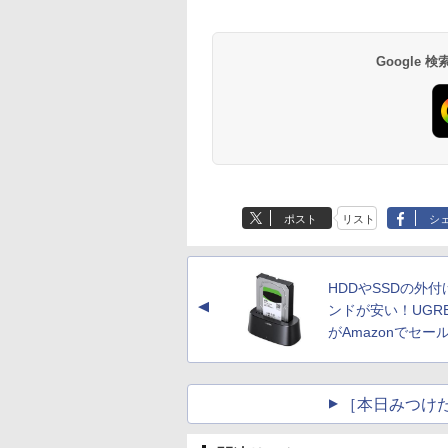
Google
ポスト
リスト
シ
HDDやSSDの外付
▲
ンドが安い！UGR
がAmazonでセー
［本日みつけ