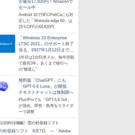
が最安17,820円！Amazonで
セール中
Android 16でNFC/FeliCaにも対
応した「Motorola edge 60」は
25％OFFの44,820円
「Windows 10 Enterprise
LTSC 2021」のサポート終了
迫る、2027年1月12日まで
～ESUは9月1日から販売
1年目は1台61米ドル、毎年倍額
で最長3年。あくまで移行へ
の“橋渡し”
無料版「ChatGPT」にも
「GPT-5.6 Luna」が開放、
テキストチャットは無制限へ
Plus/Proでも「GPT-5.6 Sol」
が強化、即答・熟考をスライダ
ーで調整
窓の杜収録ソフト
ップデート情報
の杜収録ソフト 8月7日 ～「Adobe