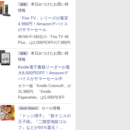
本日みつけたお買い得
連載
情報
「Fire TV」シリーズが最安
4,980円！Amazonデバイス
のサマーセール
4K/Wi-Fi 6対応の「Fire TV 4K
Plus」は2,000円OFFの7,980円
本日みつけたお買い得
連載
情報
Kindle電子書籍リーダーが最
大8,000円OFF！Amazonデ
バイスがサマーセール中
カラー版「Kindle Colorsoft」が
31,980円。「Kindle
Paperwhite」は5,000円OFF
セール情報
Book Watch
『ドッジ弾子』『新テニスの
王子様』『二階堂地獄ゴル
フ』などが50％還元！