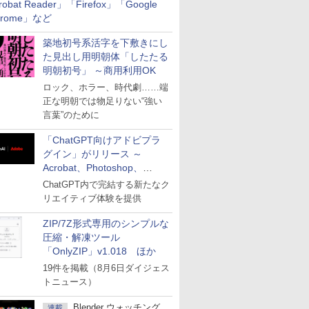
robat Reader」「Firefox」「Google
hrome」など
築地初号系活字を下敷きにし
た見出し用明朝体「したたる
明朝初号」 ～商用利用OK
ロック、ホラー、時代劇……端
正な明朝では物足りない“強い
言葉”のために
「ChatGPT向けアドビプラ
グイン」がリリース ～
Acrobat、Photoshop、
Premiereなどの機能を1つの
ChatGPT内で完結する新たなク
プラグインに統合
リエイティブ体験を提供
ZIP/7Z形式専用のシンプルな
圧縮・解凍ツール
「OnlyZIP」v1.018 ほか
19件を掲載（8月6日ダイジェス
トニュース）
Blender ウォッチング
連載