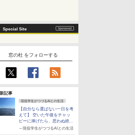
Special Site
窓の杜 をフォローする
新記事
現役学生がつづるAIとの生活
【自分なら選ばない一日を考
えて】 空いた午後をチャッ
ピーに捧げたら、思わぬ絶景
に出会った話
～現役学生がつづるAIとの生活