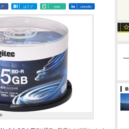
ェア
はてブ
note
LinkedIn
最
B