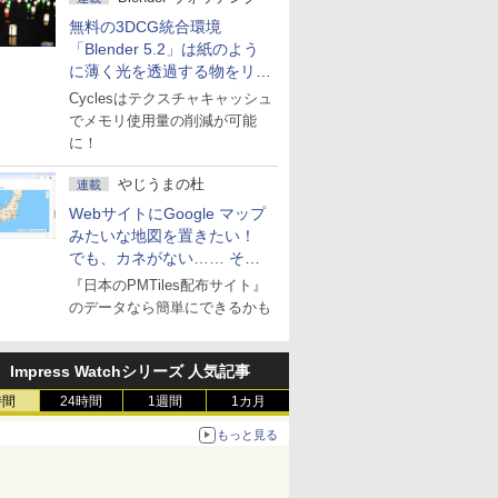
無料の3DCG統合環境
「Blender 5.2」は紙のよう
に薄く光を透過する物をリア
ルに表現
Cyclesはテクスチャキャッシュ
でメモリ使用量の削減が可能
に！
やじうまの杜
連載
WebサイトにGoogle マップ
みたいな地図を置きたい！
でも、カネがない…… そん
な人に朗報！
『日本のPMTiles配布サイト』
のデータなら簡単にできるかも
Impress Watchシリーズ 人気記事
時間
24時間
1週間
1カ月
もっと見る