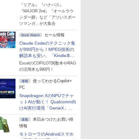
Amazonマンガ週末セール
『リアル』『ハナバス』
『MAJOR 2nd』『オールラウ
ンダー廻』など「アツいスポー
ツマンガ」が大集合
セール情報
Book Watch
Claude Codeのテクニック集
が990円から！MPEG技術の
解説本も安い、「Kindle本サ
マーセール」第2弾開始！
ExcelのCOPILOT関数本やRAG
の活用本も990円！
使ってわかるCopilot+
連載
PC
Snapdragon XのNPUでチャ
ットAIが動く！ Qualcomm向
けAI実行環境「GenieX」を
試してみた
本日みつけたお買い得
連載
情報
モトローラのAndroidスマホ