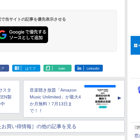
 検索で当サイトの記事を優先表示させる
ェア
はてブ
note
LinkedIn
けスタ
音楽聴き放題「Amazon
EEN製
Music Unlimited」が最大4
▲
ル中
か月無料！7月13日ま
で！！
たお買い得情報］の他の記事を見る
ア
窓