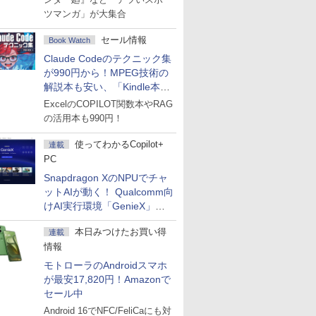
ツマンガ」が大集合
セール情報
Book Watch
Claude Codeのテクニック集
が990円から！MPEG技術の
解説本も安い、「Kindle本サ
マーセール」第2弾開始！
ExcelのCOPILOT関数本やRAG
の活用本も990円！
使ってわかるCopilot+
連載
PC
Snapdragon XのNPUでチャ
ットAIが動く！ Qualcomm向
けAI実行環境「GenieX」を
試してみた
本日みつけたお買い得
連載
情報
モトローラのAndroidスマホ
が最安17,820円！Amazonで
セール中
Android 16でNFC/FeliCaにも対