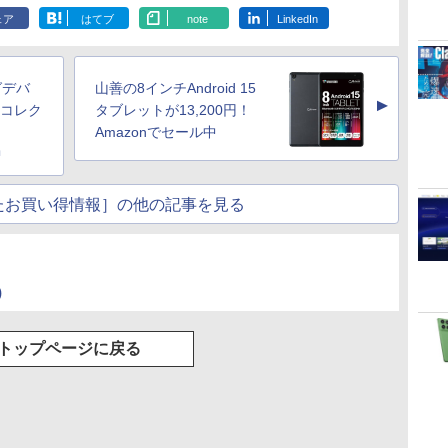
ェア
はてブ
note
LinkedIn
グデバ
山善の8インチAndroid 15
▲
機コレク
タブレットが13,200円！
Amazonでセール中
中
たお買い得情報］の他の記事を見る
)
トップページに戻る