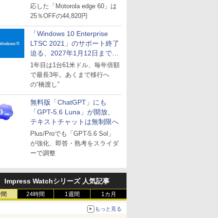
応した「Motorola edge 60」は
25％OFFの44,820円
「Windows 10 Enterprise
LTSC 2021」のサポート終了
迫る、2027年1月12日まで
～ESUは9月1日から販売
1年目は1台61米ドル、毎年倍額
で最長3年。あくまで移行へ
の“橋渡し”
無料版「ChatGPT」にも
「GPT-5.6 Luna」が開放、
テキストチャットは無制限へ
Plus/Proでも「GPT-5.6 Sol」
が強化、即答・熟考をスライダ
ーで調整
Impress Watchシリーズ 人気記事
時間
24時間
1週間
1カ月
もっと見る