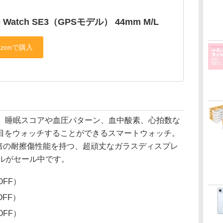
e Watch SE3（GPSモデル） 44mm M/L
s 11」は、睡眠スコアや血圧パターン、血中酸素、心拍数な
目をウォッチすることができるスマートウォッチ。
べて2倍の耐擦傷性能を持つ、超頑丈なガラスディスプレ
デルがセール中です。
OFF）
OFF）
OFF）