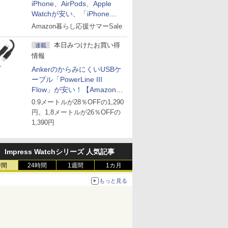
iPhone、AirPods、Apple
Watchが安い、「iPhone
Air」256GB版が139,800円な
Amazon暮らし応援サマーSale
ど
本日みつけたお買い得
連載
情報
AnkerのからみにくいUSBケ
ーブル「PowerLine III
Flow」が安い！【Amazon暮
らし応援サマーSale】
0.9メートルが28％OFFの1,290
円。1,8メートルが26％OFFの
1,390円
Impress Watchシリーズ 人気記事
時間
24時間
1週間
1カ月
もっと見る