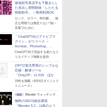
築地初号系活字を下敷きにし
た見出し用明朝体「したたる
明朝初号」 ～商用利用OK
ロック、ホラー、時代劇……端
正な明朝では物足りない“強い
言葉”のために
「ChatGPT向けアドビプラ
グイン」がリリース ～
Acrobat、Photoshop、
Premiereなどの機能を1つの
ChatGPT内で完結する新たなク
プラグインに統合
リエイティブ体験を提供
ZIP/7Z形式専用のシンプルな
圧縮・解凍ツール
「OnlyZIP」v1.018 ほか
19件を掲載（8月6日ダイジェス
トニュース）
Blender ウォッチング
連載
無料の3DCG統合環境
「Blender 5.2」は紙のよう