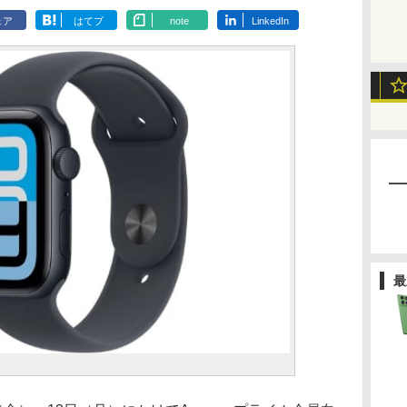
ェア
はてブ
note
LinkedIn
最