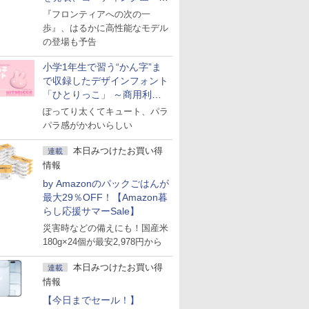
ェント「Muse Code」も
『フロンティアへの次の一
歩』、はるかに高性能なモデル
の登場も予告
小学1年生で習う“かん字”ま
で収録したデザインフォント
「ひとりっこ」 ～商用利用
OK
ぽってり太くてキュート、パラ
パラ感がかわいらしい
本日みつけたお買い得
連載
情報
by Amazonのパックごはんが
最大29％OFF！【Amazon暮
らし応援サマーSale】
災害時などの備えにも！国産米
180g×24個が最安2,978円から
本日みつけたお買い得
連載
情報
【今日までセール！】