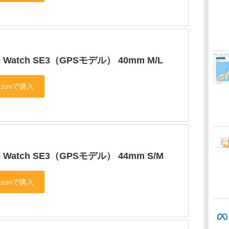
e Watch SE3（GPSモデル） 40mm M/L
e Watch SE3（GPSモデル） 44mm S/M