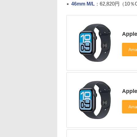
46mm M/L
：62,820円（10％
Appl
Appl