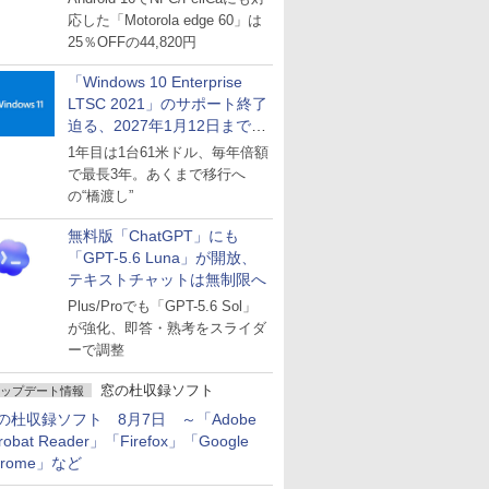
応した「Motorola edge 60」は
25％OFFの44,820円
「Windows 10 Enterprise
LTSC 2021」のサポート終了
迫る、2027年1月12日まで
～ESUは9月1日から販売
1年目は1台61米ドル、毎年倍額
で最長3年。あくまで移行へ
の“橋渡し”
無料版「ChatGPT」にも
「GPT-5.6 Luna」が開放、
テキストチャットは無制限へ
Plus/Proでも「GPT-5.6 Sol」
が強化、即答・熟考をスライダ
ーで調整
窓の杜収録ソフト
ップデート情報
の杜収録ソフト 8月7日 ～「Adobe
robat Reader」「Firefox」「Google
hrome」など