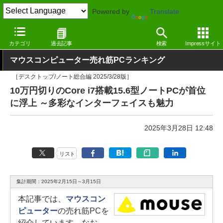
Powered by
Translate
窓の杜
システム・ファイル
ハードウェア
Windows
カテゴリ
過去記事
検索
Impressサイト
マウスコンピューター売れ筋PCランキング
［デスクトップ/ノート総合編 2025/3/28版］
10万円切りのCore i7搭載15.6型ノートPCが首位
に浮上 ～多彩なインターフェイスも魅力
2025年3月28日 12:48
リスト
集計期間：2025年2月15日～3月15日
本記事では、
マウスコン
ピューター
の売れ筋PCを
紹介しています。なお、