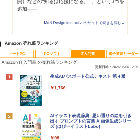
開）などの“知るは応援になる。” 、という3つを
追加――
MdN Design Interactiveのサイトで続きを読む→
Amazon 売れ筋ランキング
ノートPC
PCソフト
IT入門書
電子書籍リーダー
Amazon IT入門書 の売れ筋ランキング
更新日時：2026/08/06 12:05
Apple 2026 MacBook Neo A18 Proチッ
Xbox プリペイドカード 10,000円 デジタ
生成AIパスポート公式テキスト 第４版
プ搭載13インチノートブック：AIとAppl
ルコード 【旧 Xbox ギフトカード】 [オ
e Intelligenceのために設計、Liquid Ret
ンラインコード]
￥1,766
inaディスプレイ、8GBユニファイドメモ
リ、512GB SSDストレージ、1080p Fac
￥10,000
eTime HDカメラ、Touch ID - インディ
ゴ
AIイラスト表現辞典: 思い通りの絵を引き
Robloxギフトカード - 800 Robux 【限
￥137,800
出す プロンプトの言葉 AI画像生成シリー
定バーチャルアイテムを含む】 【オンラ
ズ (はぴーイラストLabo)
インゲームコード】 ロブロックス | オン
ラインコード版
tomtoc 360°保護 15.6 16インチ パソコ
￥99