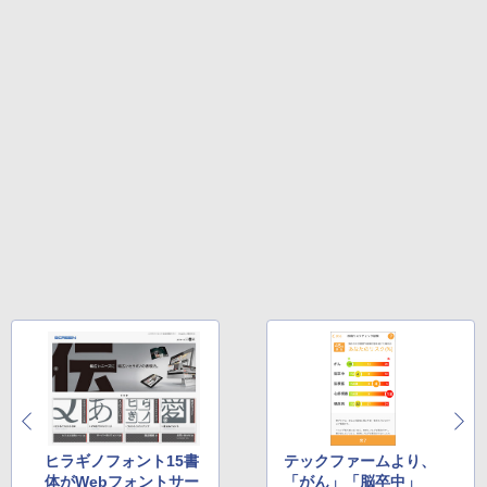
持続バッテリー、広告なし、メタリック
ブラック
￥32,980
Amazon Kindle Colorsoft | 16GBストレ
ージ、防水、7インチカラーディスプレ
イ、色調調節ライト、最大8週間持続バッ
テリー、広告無し、ブラック (2025年発
売)
￥39,980
New Amazon Kindle Scribe Colorsoft |
11インチカラーディスプレイ、64GBスト
レージ、ノート機能搭載、明るさ自動調
整、色調調節ライト、プレミアムペン付
き、グラファイト
￥115,980
ヒラギノフォント15書
テックファームより、
体がWebフォントサー
「がん」「脳卒中」