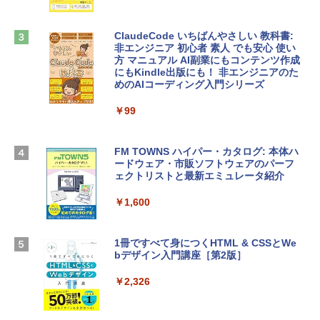
ンケース Dell NEC Lavie ASUS HP dyna
￥1,300
book Lenovo対応
ClaudeCode いちばんやさしい 教科書:
￥2,952
非エンジニア 初心者 素人 でも安心 使い
Microsoft Office Home & Business 202
方 マニュアル AI副業にもコンテンツ作成
4(最新 永続版)|オンラインコード版|Wind
にもKindle出版にも！ 非エンジニアのた
ows11、10/mac対応|PC2台
めのAIコーディング入門シリーズ
Apple 2026 MacBook Air M5チップ搭載
13インチノートブック：AIとApple Intell
￥39,582
igence、13.6インチLiquid Retinaディ
￥99
スプレイ、24GBユニファイドメモリ、1
TB SSDストレージ、12MPセンターフレ
Robloxギフトカード - 2,000 Robux 【限
ームカメラ、日本語キーボード、Touch I
FM TOWNS ハイパー・カタログ: 本体ハ
定バーチャルアイテムを含む】 【オンラ
D - スカイブルー
ードウェア・市販ソフトウェアのパーフ
インゲームコード】 ロブロックス | オン
ェクトリストと最新エミュレータ紹介
ラインコード版
￥298,901
￥1,600
￥3,200
【Amazon.co.jp限定】 HP ノートパソコ
ン 15-fd 15.6インチ 16GBメモリ 512GB
1冊ですべて身につくHTML & CSSとWe
Robloxギフトカード - 1000 Robux 【限
SSD インテル Core 5
bデザイン入門講座［第2版］
定バーチャルアイテムを含む】 【オンラ
インゲームコード】 ロブロックス |オン
￥129,800
ラインコード版
￥2,326
￥1,600
FMV ノートパソコン WE1-K3 (MS 365 P