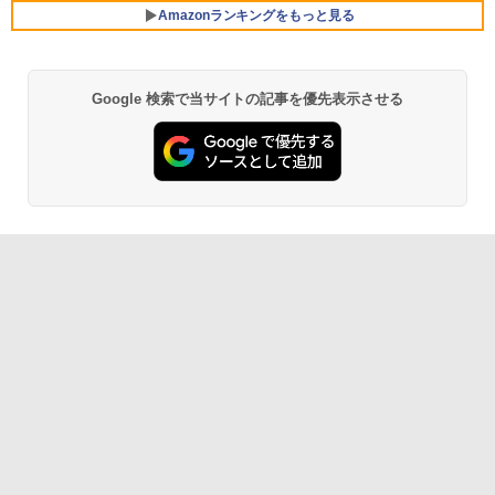
ersonal/Copilotキー搭載/Win 11/15.6型/
Amazonランキングをもっと見る
Core i5/16GB/SSD 512GB/ホワイト) FM
VWK3E15W_AZ
￥119,800
Google 検索で当サイトの記事を優先表示させる
Amazon Kindle Paperwhite (16GB) 7イ
ンチディスプレイ、色調調節ライト、12
週間持続バッテリー、広告なし、ブラッ
ク
￥27,980
Amazon Kindle - 目に優しい、かさばら
ない、大きな画面で読みやすい、6週間持
続バッテリー、6インチディスプレイ電子
書籍リーダー、ブラック、16GB、広告な
し
￥19,980
Kindle Paperwhite シグニチャーエディ
ション (32GB) 7インチディスプレイ、明
るさ自動調整、色調調節ライト、12週間