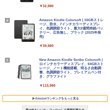
TB SSD、12MPセンターフレームカメ
ラ、Touch ID - ミッドナイト + 3年延長
￥32,980
1冊ですべて身につくHTML & CSSとWe
Robloxギフトカード - 1000 Robux 【限
AppleCare+ for 13インチMacBook Air
bデザイン入門講座［第2版］
定バーチャルアイテムを含む】 【オンラ
(M5)|ダウンロード版
インゲームコード】 ロブロックス |オン
ラインコード版
Amazon Kindle Colorsoft | 16GBストレ
￥2,326
￥347,600
ージ、防水、7インチカラーディスプレ
イ、色調調節ライト、最大8週間持続バッ
￥1,600
テリー、広告無し、ブラック (2025年発
【Amazon.co.jp限定】 HP ノートパソコ
売)
FM TOWNS ハイパー・カタログ: 本体ハ
ン 15-fd 15.6インチ 16GBメモリ 512GB
ードウェア・市販ソフトウェアのパーフ
Windows版 | Minecraft (マインクラフ
SSD インテル Core 5
￥39,980
ェクトリストと最新エミュレータ紹介
ト): Java & Bedrock Edition | オンライ
ンコード版
￥129,800
￥1,600
New Amazon Kindle Scribe Colorsoft |
￥3,600
11インチカラーディスプレイ、64GBスト
FMV ノートパソコン WE1-K3 (MS 365 P
レージ、ノート機能搭載、明るさ自動調
ersonal/Copilotキー搭載/Win 11/15.6型/
整、色調調節ライト、プレミアムペン付
Core i5/16GB/SSD 512GB/ホワイト) FM
き、グラファイト
VWK3E15W_AZ
￥115,980
￥123,400
Amazonランキングをもっと見る
窓の杜をいいね・フォローして最新記事をチ