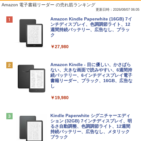
Amazon 電子書籍リーダー の売れ筋ランキング
更新日時：2026/08/07 06:05
Apple 2026 MacBook Neo A18 Proチッ
Robloxギフトカード - 800 Robux 【限
生成AIパスポート公式テキスト 第４版
Amazon Kindle Paperwhite (16GB) 7イ
プ搭載13インチノートブック：AIとAppl
定バーチャルアイテムを含む】 【オンラ
ンチディスプレイ、色調調節ライト、12
e Intelligence、Liquid Retinaディスプ
インゲームコード】 ロブロックス | オン
週間持続バッテリー、広告なし、ブラッ
￥1,766
レイ、8GBメモリ、512GB SSD、1080p
ラインコード版
ク
FaceTime HDカメラ、Touch ID - インデ
ィゴ + 3年延長 AppleCare+ for 13インチ
￥1,300
￥27,980
MacBook Neo(A18 Pro)|ダウンロード版
AIイラスト表現辞典: 思い通りの絵を引き
￥162,598
出す プロンプトの言葉 AI画像生成シリー
Microsoft Office Home & Business 202
Amazon Kindle - 目に優しい、かさばら
ズ (はぴーイラストLabo)
4(最新 永続版)|オンラインコード版|Wind
ない、大きな画面で読みやすい、6週間持
ows11、10/mac対応|PC2台
続バッテリー、6インチディスプレイ電子
tomtoc 360°保護 15.6 16インチ パソコ
書籍リーダー、ブラック、16GB、広告な
￥480
ンケース Dell NEC Lavie ASUS HP dyna
し
￥39,582
book Lenovo対応
￥19,980
ClaudeCode いちばんやさしい 教科書:
￥2,952
非エンジニア 初心者 素人 でも安心 使い
Robloxギフトカード - 2,000 Robux 【限
方 マニュアル AI副業にもコンテンツ作成
定バーチャルアイテムを含む】 【オンラ
にもKindle出版にも！ 非エンジニアのた
インゲームコード】 ロブロックス | オン
Kindle Paperwhite シグニチャーエディ
めのAIコーディング入門シリーズ
Apple 2026 MacBook Air M5チップ搭載
ラインコード版
ション (32GB) 7インチディスプレイ、明
13インチノートブック：AIとApple Intell
るさ自動調整、色調調節ライト、12週間
igence、13.6インチLiquid Retinaディ
持続バッテリー、広告なし、メタリック
￥99
￥3,200
スプレイ、24GBユニファイドメモリ、1
ブラック