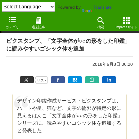
Powered by
Translate
ニュース ―MdN Design Interactive edition―
カテゴリ
過去記事
検索
Impressサイト
ピクスタンプ、「文字全体が○○の形をした印鑑」
に読みやすいゴシック体を追加
2018年6月8日 06:20
リスト
デザイン印鑑作成サービス・ピクスタンプは、
ハートや星、猫など、文字の輪郭が特定の形に
見えるはんこ「文字全体が○○の形をした印鑑」
シリーズに、読みやすいゴシック体を追加する
と発表した