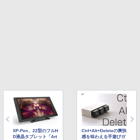
Amazon Kindle Colorsoft | 16GBストレ
ージ、防水、7インチカラーディスプレ
イ、色調調節ライト、最大8週間持続バッ
テリー、広告無し、ブラック (2025年発
売)
￥39,980
New Amazon Kindle Scribe Colorsoft |
11インチカラーディスプレイ、64GBスト
レージ、ノート機能搭載、明るさ自動調
整、色調調節ライト、プレミアムペン付
き、グラファイト
￥115,980
XP-Pen、22型のフルH
Ctrl+Alt+Deleteの爽快
D液晶タブレット「Art
感を味わえる手遊びガ