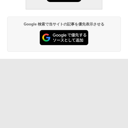
ンチディスプレイ、色調調節ライト、12
週間持続バッテリー、広告なし、ブラッ
ク
￥27,980
Google 検索で当サイトの記事を優先表示させる
Amazon Kindle - 目に優しい、かさばら
ない、大きな画面で読みやすい、6週間持
続バッテリー、6インチディスプレイ電子
書籍リーダー、ブラック、16GB、広告な
し
￥19,980
Kindle Paperwhite シグニチャーエディ
ション (32GB) 7インチディスプレイ、明
るさ自動調整、色調調節ライト、12週間
持続バッテリー、広告なし、メタリック
ブラック
￥32,980