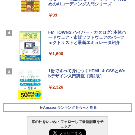
めのAIコーディング入門シリーズ
Apple 2026 MacBook Air M5チップ搭載
13インチノートブック：AIとApple Intell
￥39,582
igence、13.6インチLiquid Retinaディ
￥99
スプレイ、24GBユニファイドメモリ、1
TB SSD、12MPセンターフレームカメ
Robloxギフトカード - 2,000 Robux 【限
ラ、Touch ID - スカイブルー + 3年延長
FM TOWNS ハイパー・カタログ: 本体ハ
定バーチャルアイテムを含む】 【オンラ
AppleCare+ for 13インチMacBook Air
ードウェア・市販ソフトウェアのパーフ
インゲームコード】 ロブロックス | オン
(M5)|ダウンロード版
ェクトリストと最新エミュレータ紹介
ラインコード版
￥331,701
￥1,600
￥3,200
【Amazon.co.jp限定】 HP ノートパソコ
1冊ですべて身につくHTML & CSSとWe
Robloxギフトカード - 1000 Robux 【限
ン 15-fd 15.6インチ 16GBメモリ 512GB
bデザイン入門講座［第2版］
定バーチャルアイテムを含む】 【オンラ
SSD インテル Core 5
インゲームコード】 ロブロックス |オン
ラインコード版
￥2,326
￥129,800
￥1,600
FMV ノートパソコン WE1-K3 (MS 365 P
Amazonランキングをもっと見る
ersonal/Copilotキー搭載/Win 11/15.6型/
Core i5/16GB/SSD 512GB/ホワイト) FM
窓の杜をいいね・フォローして最新記事をチ
VWK3E15W_AZ
ェック！
Amazon Kindle Paperwhite (16GB) 7イ
￥119,800