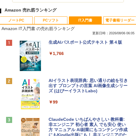
Amazon 売れ筋ランキング
ノートPC
PCソフト
IT入門書
電子書籍リーダー
Amazon IT入門書 の売れ筋ランキング
更新日時：2026/08/06 06:05
Apple 2026 MacBook Neo A18 Proチッ
Xbox プリペイドカード 10,000円 デジタ
生成AIパスポート公式テキスト 第４版
プ搭載13インチノートブック：AIとAppl
ルコード 【旧 Xbox ギフトカード】 [オ
e Intelligenceのために設計、Liquid Ret
ンラインコード]
￥1,766
inaディスプレイ、8GBユニファイドメモ
リ、512GB SSDストレージ、1080p Fac
￥10,000
eTime HDカメラ、Touch ID - インディ
ゴ
AIイラスト表現辞典: 思い通りの絵を引き
Robloxギフトカード - 800 Robux 【限
￥137,800
出す プロンプトの言葉 AI画像生成シリー
定バーチャルアイテムを含む】 【オンラ
ズ (はぴーイラストLabo)
インゲームコード】 ロブロックス | オン
ラインコード版
tomtoc 360°保護 15.6 16インチ パソコ
￥99
ンケース Dell NEC Lavie ASUS HP dyna
￥1,300
book Lenovo対応
ClaudeCode いちばんやさしい 教科書:
￥2,952
非エンジニア 初心者 素人 でも安心 使い
Microsoft Office Home & Business 202
方 マニュアル AI副業にもコンテンツ作成
4(最新 永続版)|オンラインコード版|Wind
にもKindle出版にも！ 非エンジニアのた
ows11、10/mac対応|PC2台