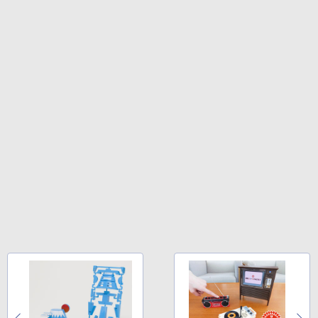
￥32,980
FM TOWNS ハイパー・カタログ: 本体ハ
ードウェア・市販ソフトウェアのパーフ
ェクトリストと最新エミュレータ紹介
Amazon Kindle Colorsoft | 16GBストレ
ージ、防水、7インチカラーディスプレ
￥1,600
イ、色調調節ライト、最大8週間持続バッ
テリー、広告無し、ブラック (2025年発
売)
1冊ですべて身につくHTML & CSSとWe
bデザイン入門講座［第2版］
￥39,980
￥2,326
New Amazon Kindle Scribe Colorsoft |
11インチカラーディスプレイ、64GBスト
レージ、ノート機能搭載、明るさ自動調
整、色調調節ライト、プレミアムペン付
き、グラファイト
￥115,980