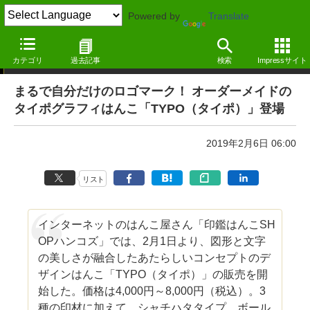
Powered by
Translate
ニュース ―MdN Design Interactive edition―
カテゴリ
過去記事
検索
Impressサイト
まるで自分だけのロゴマーク！ オーダーメイドの
タイポグラフィはんこ「TYPO（タイポ）」登場
2019年2月6日 06:00
リスト
インターネットのはんこ屋さん「印鑑はんこSH
OPハンコズ」では、2月1日より、図形と文字
の美しさが融合したあたらしいコンセプトのデ
ザインはんこ「TYPO（タイポ）」の販売を開
始した。価格は4,000円～8,000円（税込）。3
種の印材に加えて、シャチハタタイプ、ボール