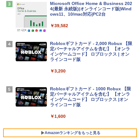
￥2,952
Microsoft Office Home & Business 202
4(最新 永続版)|オンラインコード版|Wind
ows11、10/mac対応|PC2台
Apple 2026 MacBook Air M5チップ搭載
13インチノートブック：AIとApple Intell
￥39,582
igence、13.6インチLiquid Retinaディ
スプレイ、24GBユニファイドメモリ、1
TB SSDストレージ、12MPセンターフレ
Robloxギフトカード - 2,000 Robux 【限
ームカメラ、日本語キーボード、Touch I
定バーチャルアイテムを含む】 【オンラ
D - スカイブルー
インゲームコード】 ロブロックス | オン
ラインコード版
￥298,901
￥3,200
【Amazon.co.jp限定】 HP ノートパソコ
ン 15-fd 15.6インチ 16GBメモリ 512GB
Robloxギフトカード - 1000 Robux 【限
SSD インテル Core 5
定バーチャルアイテムを含む】 【オンラ
インゲームコード】 ロブロックス |オン
￥129,800
ラインコード版
￥1,600
FMV ノートパソコン WE1-K3 (MS 365 P
ersonal/Copilotキー搭載/Win 11/15.6型/
Core i5/16GB/SSD 512GB/ホワイト) FM
Amazonランキングをもっと見る
VWK3E15W_AZ