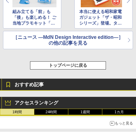
組み立てる「前」も
本当に使える昭和家電
「後」も楽しめる！ ご
ガジェット「ザ・昭和
当地プラモキット「ゴ
シリーズ」登場。タカ
トプラ 富士山」発売
ラトミーアーツより
［ニュース ―MdN Design Interactive edition―］
の他の記事を見る
トップページに戻る
おすすめ記事
アクセスランキング
1時間
24時間
1週間
1カ月
もっと見る