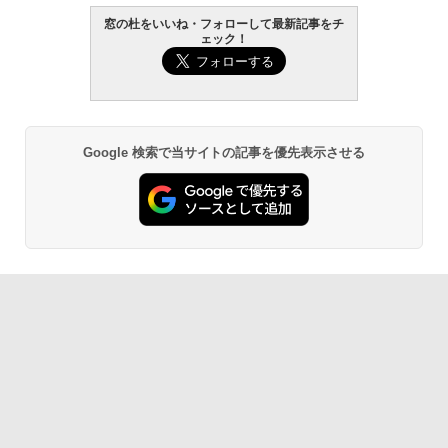
窓の杜をいいね・フォローして最新記事をチ
￥119,800
ェック！
生成AIパスポート公式テキスト 第４版
Amazon Kindle Paperwhite (16GB) 7イ
ンチディスプレイ、色調調節ライト、12
週間持続バッテリー、広告なし、ブラッ
￥1,766
ク
￥27,980
Google 検索で当サイトの記事を優先表示させる
AIイラスト表現辞典: 思い通りの絵を引き
出す プロンプトの言葉 AI画像生成シリー
Amazon Kindle - 目に優しい、かさばら
ズ (はぴーイラストLabo)
ない、大きな画面で読みやすい、6週間持
続バッテリー、6インチディスプレイ電子
書籍リーダー、ブラック、16GB、広告な
￥99
し
￥19,980
ClaudeCode いちばんやさしい 教科書:
非エンジニア 初心者 素人 でも安心 使い
方 マニュアル AI副業にもコンテンツ作成
にもKindle出版にも！ 非エンジニアのた
Kindle Paperwhite シグニチャーエディ
めのAIコーディング入門シリーズ
ション (32GB) 7インチディスプレイ、明
るさ自動調整、色調調節ライト、12週間
持続バッテリー、広告なし、メタリック
￥99
ブラック