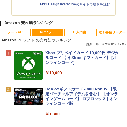
MdN Design Interactiveのサイトで続きを読む→
Amazon 売れ筋ランキング
ノートPC
PCソフト
IT入門書
電子書籍リーダー
Amazon PCソフト の売れ筋ランキング
更新日時：2026/08/06 12:05
Apple 2026 MacBook Neo A18 Proチッ
Xbox プリペイドカード 10,000円 デジタ
プ搭載13インチノートブック：AIとAppl
ルコード 【旧 Xbox ギフトカード】 [オ
e Intelligenceのために設計、Liquid Ret
ンラインコード]
inaディスプレイ、8GBユニファイドメモ
リ、512GB SSDストレージ、1080p Fac
￥10,000
eTime HDカメラ、Touch ID - インディ
ゴ
Robloxギフトカード - 800 Robux 【限
￥137,800
定バーチャルアイテムを含む】 【オンラ
インゲームコード】 ロブロックス | オン
ラインコード版
tomtoc 360°保護 15.6 16インチ パソコ
ンケース Dell NEC Lavie ASUS HP dyna
￥1,300
book Lenovo対応