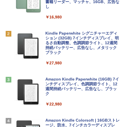
inaディスプレイ、8GBユニファイドメモ
ラインコード版
書籍リーダー、マッチャ、16GB、広告な
リ、256GB SSDストレージ、1080p Fac
し
eTime HDカメラ - インディゴ
￥1,300
￥16,980
￥119,800
1冊ですべて身につくHTML & CSSとWe
bデザイン入門講座［第2版］
Robloxギフトカード - 2,000 Robux 【限
定バーチャルアイテムを含む】 【オンラ
Kindle Paperwhite シグニチャーエディ
tomtoc 360°保護 15.6 16インチ パソコ
インゲームコード】 ロブロックス | オン
ション (32GB) 7インチディスプレイ、明
￥1,292
ンケース Dell NEC Lavie ASUS HP dyna
ラインコード版
るさ自動調整、色調調節ライト、12週間
book Lenovo対応
持続バッテリー、広告なし、メタリック
ブラック
￥3,200
￥2,952
ClaudeCode いちばんやさしい 教科書:
￥27,980
非エンジニア 初心者 素人 でも安心 使い
方 マニュアル AI副業にもコンテンツ作成
Robloxギフトカード - 1000 Robux 【限
にもKindle出版にも！ 非エンジニアのた
【Amazon.co.jp限定】 HP ノートパソコ
定バーチャルアイテムを含む】 【オンラ
めのAIコーディング入門シリーズ
ン 15-fd 15.6インチ 16GBメモリ 512GB
インゲームコード】 ロブロックス |オン
Amazon Kindle Paperwhite (16GB) 7イ
SSD インテル Core 5
ラインコード版
ンチディスプレイ、色調調節ライト、12
￥99
週間持続バッテリー、広告なし、ブラッ
ク
￥129,800
￥1,600
￥22,980
AIイラスト表現辞典: 思い通りの絵を引き
出す プロンプトの言葉 AI画像生成シリー
Apple 2026 MacBook Air M5チップ搭載
Microsoft Office Home & Business 202
ズ (はぴーイラストLabo)
13インチノートブック：AIとApple Intell
4(最新 永続版)|オンラインコード版|Wind
igence、13.6インチLiquid Retinaディ
ows11、10/mac対応|PC2台
Amazon Kindle Colorsoft | 16GBストレ
￥480
スプレイ、16GBユニファイドメモリ、1
ージ、防水、7インチカラーディスプレ