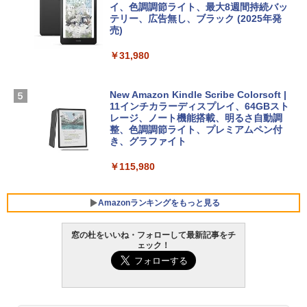
TB SSDストレージ、12MPセンターフレ
イ、色調調節ライト、最大8週間持続バッ
￥39,582
ームカメラ、日本語キーボード、Touch I
テリー、広告無し、ブラック (2025年発
D - シルバー
売)
FM TOWNS ハイパー・カタログ: 本体ハ
ードウェア・市販ソフトウェアのパーフ
Robloxギフトカード - 10,000 Robux
￥261,414
￥31,980
ェクトリストと最新エミュレータ紹介
【限定バーチャルアイテムを含む】 【オ
ンラインゲームコード】 ロブロックス |
￥1,600
オンラインコード版
【Amazon.co.jp限定】ASUS ノートパソ
New Amazon Kindle Scribe Colorsoft |
コン Vivobook 15 M1502NAQ 15.6イン
11インチカラーディスプレイ、64GBスト
￥14,500
チ AMD Ryzen 7 170 メモリ16GB SSD 5
レージ、ノート機能搭載、明るさ自動調
12GB Microsoft 365 Personal (24か月
整、色調調節ライト、プレミアムペン付
版) 搭載 Windows 11 重量1.7kg Wi-Fi 6
き、グラファイト
E クワイエットブルー M1502NAQ-R716
5BUWS
￥115,980
￥109,800
Amazonランキングをもっと見る
窓の杜をいいね・フォローして最新記事をチ
ェック！