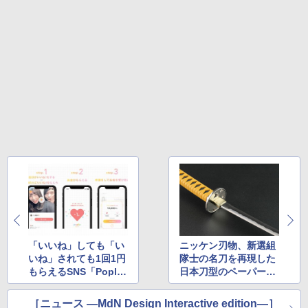
「いいね」しても「い
ニッケン刃物、新選組
いね」されても1回1円
隊士の名刀を再現した
もらえるSNS「Poplle
日本刀型のペーパーナ
（ポップル）」リリー
イフを発売
ス
［ニュース ―MdN Design Interactive edition―］