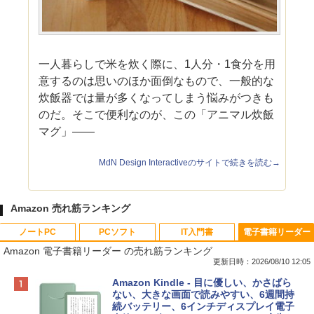
一人暮らしで米を炊く際に、1人分・1食分を用
意するのは思いのほか面倒なもので、一般的な
炊飯器では量が多くなってしまう悩みがつきも
のだ。そこで便利なのが、この「アニマル炊飯
マグ」――
MdN Design Interactiveのサイトで続きを読む→
Amazon 売れ筋ランキング
ノートPC
PCソフト
IT入門書
電子書籍リーダー
Amazon 電子書籍リーダー の売れ筋ランキング
更新日時：2026/08/10 12:05
Apple 2026 MacBook Neo A18 Proチッ
Robloxギフトカード - 800 Robux 【限
生成AIパスポート公式テキスト 第４版
Amazon Kindle - 目に優しい、かさばら
プ搭載13インチノートブック：AIとAppl
定バーチャルアイテムを含む】 【オンラ
ない、大きな画面で読みやすい、6週間持
e Intelligenceのために設計、Liquid Ret
インゲームコード】 ロブロックス | オン
続バッテリー、6インチディスプレイ電子
￥1,766