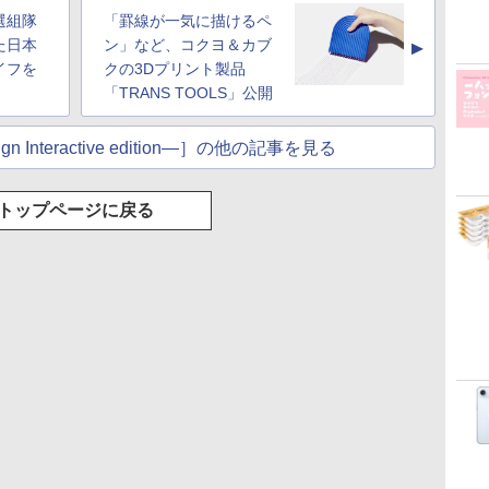
持続バッテリー、広
ッテリー、広告無
調節ライト、プレミア
選組隊
「罫線が一気に描けるペ
な
告なし、メタリック
し、ブラック (2025
ムペン付き、グラファ
ブラック
年発売)
イト
た日本
ン」など、コクヨ＆カブ
▲
イフを
クの3Dプリント製品
「TRANS TOOLS」公開
n Interactive edition―］の他の記事を見る
トップページに戻る