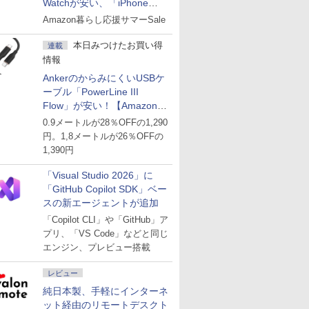
Watchが安い、「iPhone
Air」256GB版が139,800円な
Amazon暮らし応援サマーSale
ど
本日みつけたお買い得
連載
情報
AnkerのからみにくいUSBケ
ーブル「PowerLine III
Flow」が安い！【Amazon暮
らし応援サマーSale】
0.9メートルが28％OFFの1,290
円。1,8メートルが26％OFFの
1,390円
「Visual Studio 2026」に
「GitHub Copilot SDK」ベー
スの新エージェントが追加
「Copilot CLI」や「GitHub」ア
プリ、「VS Code」などと同じ
エンジン、プレビュー搭載
レビュー
純日本製、手軽にインターネ
ット経由のリモートデスクト