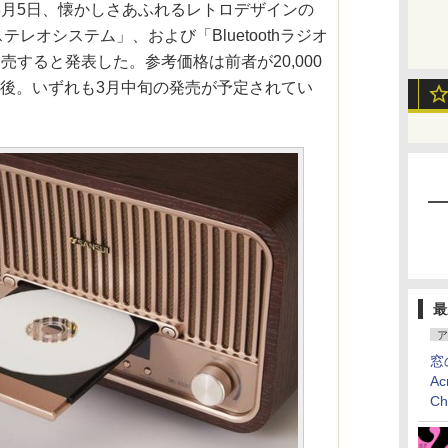
3月5日、懐かしさあふれるレトロデザインの
Dステレオシステム」、および「Bluetoothラジオ
売すると発表した。参考価格は前者が20,000
円前後。いずれも3月中旬の発売が予定されてい
最
ア
窓
Ac
C