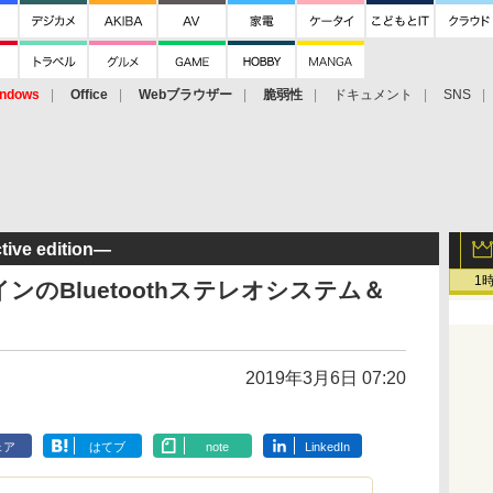
ndows
Office
Webブラウザー
脆弱性
ドキュメント
SNS
ive edition―
1
のBluetoothステレオシステム＆
2019年3月6日 07:20
ェア
はてブ
note
LinkedIn