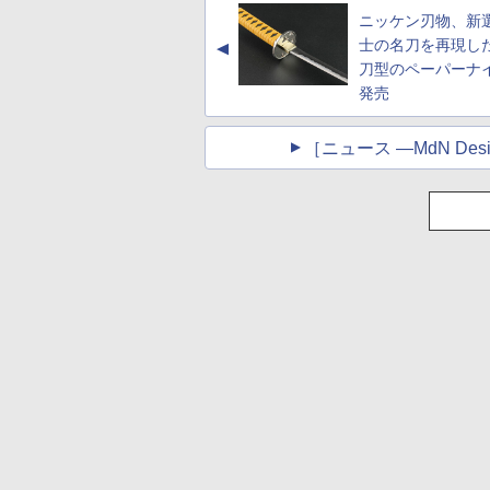
ブラック
書籍リーダー、ブラ
ニッケン刃物、新
ック、16GB、広告
し
士の名刀を再現し
▲
刀型のペーパーナ
発売
［ニュース ―MdN Desig