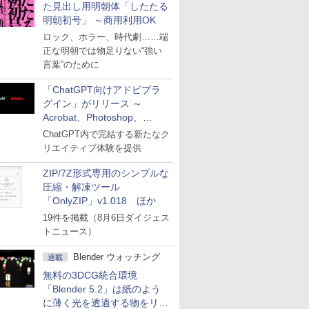
た見出し用明朝体「したたる
明朝初号」 ～商用利用OK
ロック、ホラー、時代劇……端
正な明朝では物足りない“強い
言葉”のために
「ChatGPT向けアドビプラ
グイン」がリリース ～
Acrobat、Photoshop、
Premiereなどの機能を1つの
ChatGPT内で完結する新たなク
プラグインに統合
リエイティブ体験を提供
ZIP/7Z形式専用のシンプルな
圧縮・解凍ツール
「OnlyZIP」v1.018 ほか
19件を掲載（8月6日ダイジェス
トニュース）
Blender ウォッチング
連載
無料の3DCG統合環境
「Blender 5.2」は紙のよう
に薄く光を透過する物をリア