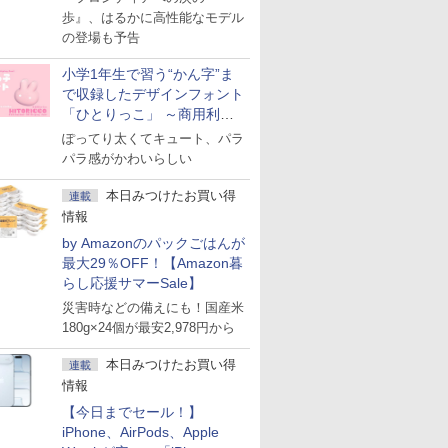
歩』、はるかに高性能なモデル
の登場も予告
小学1年生で習う“かん字”ま
で収録したデザインフォント
「ひとりっこ」 ～商用利用
OK
ぽってり太くてキュート、パラ
パラ感がかわいらしい
本日みつけたお買い得
連載
情報
by Amazonのパックごはんが
最大29％OFF！【Amazon暮
らし応援サマーSale】
災害時などの備えにも！国産米
180g×24個が最安2,978円から
本日みつけたお買い得
連載
情報
【今日までセール！】
iPhone、AirPods、Apple