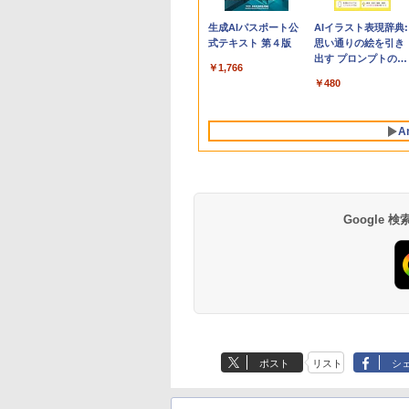
Apple 2026
Robloxギフトカード
生成AIパスポート公
tomtoc 360°保護
Microsoft Office
AIイラスト表現辞典:
MacBook Neo A18
- 800 Robux 【限定
式テキスト 第４版
15.6 16インチ パソ
Home & Business
思い通りの絵を引き
Proチップ搭載13イ
バーチャルアイテム
ンケース Dell NEC
2024(最新 永続版)|オ
出す プロンプトの言
￥1,766
ンチノートブック：
を含む】 【オンライ
Lavie ASUS HP
ンラインコード
葉 AI画像生成シリー
￥162,598
￥1,300
￥2,952
￥39,582
￥480
AIとApple
ンゲームコード】 ロ
dynabook Lenovo
版|Windows11、
ズ (はぴーイラスト
Intelligence、Liquid
ブロックス | オンラ
対応
10/mac対応|PC2台
Labo)
Retinaディスプレ
インコード版
A
イ、8GBメモリ、
512GB SSD、1080p
FaceTime HDカメ
ラ、Touch ID - イン
ディゴ + 3年延長
AppleCare+ for 13イ
Google
ンチMacBook
Neo(A18 Pro)|ダウン
ロード版
Amazon Kindle
Amazon Kindle - 目
Paperwhite (16GB)
に優しい、かさばら
7インチディスプレ
ない、大きな画面で
ポスト
リスト
シ
イ、色調調節ライ
読みやすい、6週間
￥27,980
￥19,980
ト、12週間持続バッ
続バッテリー、6イ
テリー、広告なし、
チディスプレイ電子