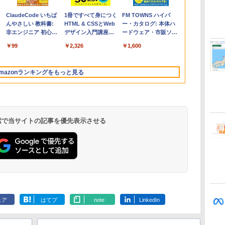
Apple 2026
Robloxギフトカード
ClaudeCode いちば
【Amazon.co.jp限
Robloxギフトカード
1冊ですべて身につく
FMV ノートパソコン
Windows版 |
FM TOWNS ハイパ
コ
MacBook Air M5チ
- 2,000 Robux 【限
んやさしい 教科書:
定】 HP ノートパソ
- 1000 Robux 【限定
HTML & CSSとWeb
WE1-K3 (MS 365
Minecraft (マインクラ
ー・カタログ: 本体ハ
ップ搭載13インチノ
定バーチャルアイテ
非エンジニア 初心者
コン 15-fd 15.6イン
バーチャルアイテム
デザイン入門講座
Personal/Copilotキー
フト): Java & Bedrock
ードウェア・市販ソフ
ートブック：AIと
ムを含む】 【オンラ
素人 でも安心 使い方
チ 16GBメモリ
を含む】 【オンライ
［第2版］
搭載/Win 11/15.6
Edition | オンラインコ
トウェアのパーフェク
￥347,600
￥3,200
￥99
￥129,800
￥1,600
￥2,326
￥123,400
￥3,600
￥1,600
Apple Intelligence、
インゲームコード】
マニュアル AI副業に
512GB SSD インテ
ンゲームコード】 ロ
型/Core i5/16GB/SSD
ード版
トリストと最新エミュ
13.6インチLiquid
ロブロックス | オン
もコンテンツ作成に
ル Core 5
ブロックス |オンライ
512GB/ホワイト)
レータ紹介
Retinaディスプレ
ラインコード版
もKindle出版にも！
ンコード版
FMVWK3E15W_AZ
mazonランキングをもっと見る
イ、24GBユニファイ
非エンジニアのため
ドメモリ、1TB
のAIコーディング入
SSD、12MPセンター
門シリーズ
フレームカメラ、
Touch ID - ミッドナ
イト + 3年延長
 検索で当サイトの記事を優先表示させる
AppleCare+ for 13イ
ンチMacBook
Air(M5)|ダウンロー
ド版
Kindle Paperwhite
Amazon Kindle
New Amazon Kindle
シグニチャーエディ
Colorsoft | 16GBス
Scribe Colorsoft | 11
ション (32GB) 7イン
トレージ、防水、7イ
インチカラーディスプ
ェア
はてブ
note
LinkedIn
持
チディスプレイ、明
ンチカラーディスプ
レイ、64GBストレー
￥32,980
￥39,980
￥115,980
ン
るさ自動調整、色調
レイ、色調調節ライ
ジ、ノート機能搭載、
調節ライト、12週間
ト、最大8週間持続バ
明るさ自動調整、色調