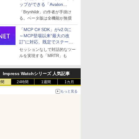
ップができる「Avalon
remote」
「Brynhildr」の作者が手掛け
る。ベータ版は全機能が無償
「MCP C# SDK」がv2.0に
～MCP登場以来“最大の改
訂”に対応、既定でステート
レスへ
セッションなしで対話的なツー
ルを実現する「MRTR」も
Impress Watchシリーズ 人気記事
時間
24時間
1週間
1カ月
もっと見る