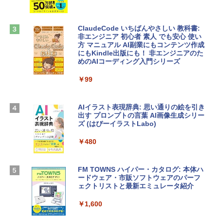
tomtoc 360°保護 15.6 16インチ パソコ
ラインコード版
ンケース Dell NEC Lavie ASUS HP dyna
book Lenovo対応
￥3,200
ClaudeCode いちばんやさしい 教科書:
￥2,952
非エンジニア 初心者 素人 でも安心 使い
方 マニュアル AI副業にもコンテンツ作成
Robloxギフトカード - 1000 Robux 【限
にもKindle出版にも！ 非エンジニアのた
定バーチャルアイテムを含む】 【オンラ
めのAIコーディング入門シリーズ
【Amazon.co.jp限定】 HP ノートパソコ
インゲームコード】 ロブロックス |オン
ン 15-fd 15.6インチ 16GBメモリ 512GB
ラインコード版
￥99
SSD インテル Core 5
￥1,600
￥129,800
AIイラスト表現辞典: 思い通りの絵を引き
出す プロンプトの言葉 AI画像生成シリー
Microsoft Office Home & Business 202
ズ (はぴーイラストLabo)
Apple 2026 MacBook Air M5チップ搭載
4(最新 永続版)|オンラインコード版|Wind
13インチノートブック：AIとApple Intell
ows11、10/mac対応|PC2台
￥480
igence、13.6インチLiquid Retinaディ
スプレイ、16GBユニファイドメモリ、1
￥39,582
TB SSDストレージ、12MPセンターフレ
ームカメラ、日本語キーボード、Touch I
FM TOWNS ハイパー・カタログ: 本体ハ
D - ミッドナイト
ードウェア・市販ソフトウェアのパーフ
Robloxギフトカード - 10,000 Robux
ェクトリストと最新エミュレータ紹介
【限定バーチャルアイテムを含む】 【オ
￥278,800
ンラインゲームコード】 ロブロックス |
￥1,600
オンラインコード版