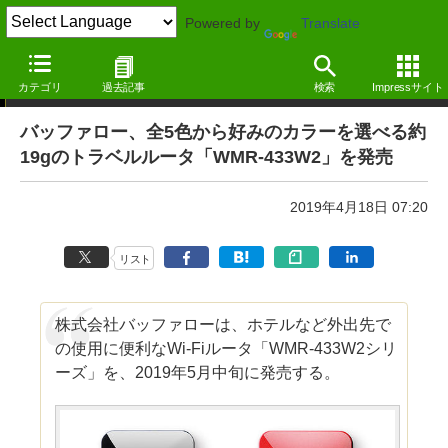
Powered by
Translate
ニュース ―MdN Design Interactive edition―
カテゴリ
過去記事
検索
Impressサイト
バッファロー、全5色から好みのカラーを選べる約
19gのトラベルルータ「WMR-433W2」を発売
2019年4月18日 07:20
リスト
株式会社バッファローは、ホテルなど外出先で
の使用に便利なWi-Fiルータ「WMR-433W2シリ
ーズ」を、2019年5月中旬に発売する。