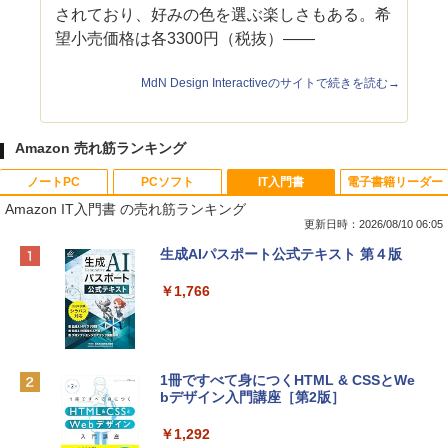
されており、好みの色を選ぶ楽しさもある。希
望小売価格は各3300円（税抜）――
MdN Design Interactiveのサイトで続きを読む→
Amazon 売れ筋ランキング
ノートPC
PCソフト
IT入門書
電子書籍リーダー
Amazon IT入門書 の売れ筋ランキング
更新日時：2026/08/10 06:05
Apple 2026 MacBook Neo A18 Proチッ
Robloxギフトカード - 800 Robux 【限
生成AIパスポート公式テキスト 第４版
プ搭載13インチノートブック：AIとAppl
定バーチャルアイテムを含む】 【オンラ
e Intelligence、Liquid Retinaディスプ
インゲームコード】 ロブロックス | オン
￥1,766
レイ、8GBメモリ、512GB SSD、1080p
ラインコード版
FaceTime HDカメラ、Touch ID - インデ
ィゴ + 3年延長 AppleCare+ for 13インチ
￥1,300
MacBook Neo(A18 Pro)|ダウンロード版
1冊ですべて身につくHTML & CSSとWe
￥162,598
bデザイン入門講座［第2版］
Robloxギフトカード - 2,000 Robux 【限
定バーチャルアイテムを含む】 【オンラ
インゲームコード】 ロブロックス | オン
￥1,292