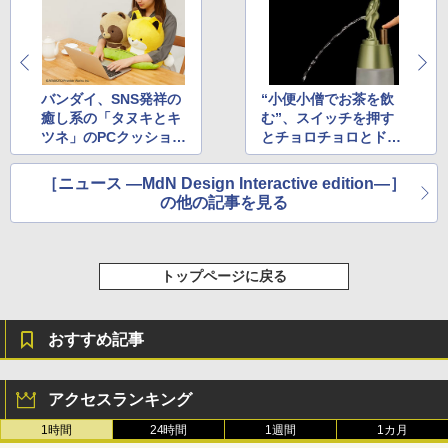
バンダイ、SNS発祥の
“小便小僧でお茶を飲
癒し系の「タヌキとキ
む”、スイッチを押す
ツネ」のPCクッション
とチョロチョロとドリ
を発売
ンクが出る「ドリンク
ディスペンサー」
［ニュース ―MdN Design Interactive edition―］
の他の記事を見る
トップページに戻る
おすすめ記事
アクセスランキング
1時間
24時間
1週間
1カ月