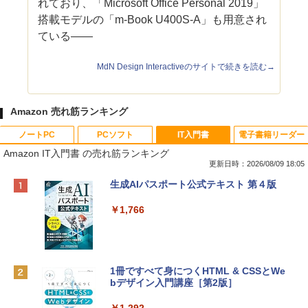
れており、「Microsoft Office Personal 2019」
搭載モデルの「m-Book U400S-A」も用意され
ている――
MdN Design Interactiveのサイトで続きを読む→
Amazon 売れ筋ランキング
ノートPC
PCソフト
IT入門書
電子書籍リーダー
Amazon IT入門書 の売れ筋ランキング
更新日時：2026/08/09 18:05
Apple 2026 MacBook Neo A18 Proチッ
Robloxギフトカード - 800 Robux 【限
生成AIパスポート公式テキスト 第４版
プ搭載13インチノートブック：AIとAppl
定バーチャルアイテムを含む】 【オンラ
e Intelligenceのために設計、Liquid Ret
インゲームコード】 ロブロックス | オン
￥1,766
inaディスプレイ、8GBユニファイドメモ
ラインコード版
リ、256GB SSDストレージ、1080p Fac
eTime HDカメラ - インディゴ
￥1,300
￥113,748
1冊ですべて身につくHTML & CSSとWe
bデザイン入門講座［第2版］
Robloxギフトカード - 1000 Robux 【限
定バーチャルアイテムを含む】 【オンラ
tomtoc 360°保護 15.6 16インチ パソコ
インゲームコード】 ロブロックス |オン
￥1,292