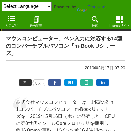
Powered by
Translate
ニュース ―MdN Design Interactive edition―
カテゴリ
過去記事
検索
Impressサイト
マウスコンピューター、ペン入力に対応する14型
のコンバーチブルパソコン「m-Book Uシリー
ズ」
2019年5月17日 07:20
リスト
株式会社マウスコンピューターは、14型の2 in
1コンバーチブルパソコン「m-Book U」シリー
ズを、2019年5月16日（木）に発売した。CPU
に第8世代インテルCoreプロセッサを採用し、
約16.8mmの薄型デザインで約16.4時間のバッテ