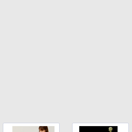
ンチディスプレイ、色調調節ライト、12
週間持続バッテリー、広告なし、ブラッ
ク
￥22,980
Amazon Kindle Colorsoft | 16GBストレ
ージ、防水、7インチカラーディスプレ
イ、色調調節ライト、最大8週間持続バッ
テリー、広告無し、ブラック (2025年発
売)
￥31,980
New Amazon Kindle Scribe Colorsoft |
11インチカラーディスプレイ、64GBスト
レージ、ノート機能搭載、明るさ自動調
整、色調調節ライト、プレミアムペン付
き、グラファイト
￥115,980