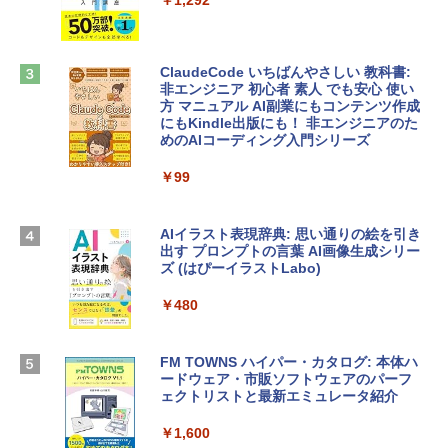
ンケース Dell NEC Lavie ASUS HP dyna
ラインコード版
book Lenovo対応
￥1,600
￥2,952
ClaudeCode いちばんやさしい 教科書:
非エンジニア 初心者 素人 でも安心 使い
方 マニュアル AI副業にもコンテンツ作成
Robloxギフトカード - 2,000 Robux 【限
にもKindle出版にも！ 非エンジニアのた
Apple 2026 MacBook Air M5チップ搭載
定バーチャルアイテムを含む】 【オンラ
めのAIコーディング入門シリーズ
13インチノートブック：AIとApple Intell
インゲームコード】 ロブロックス | オン
igence、13.6インチLiquid Retinaディ
ラインコード版
￥99
スプレイ、16GBユニファイドメモリ、1
TB SSDストレージ、12MPセンターフレ
￥3,200
ームカメラ、日本語キーボード、Touch I
D - ミッドナイト
AIイラスト表現辞典: 思い通りの絵を引き
出す プロンプトの言葉 AI画像生成シリー
Microsoft Office Home & Business 202
￥278,800
ズ (はぴーイラストLabo)
4(最新 永続版)|オンラインコード版|Wind
ows11、10/mac対応|PC2台
￥480
【Amazon.co.jp限定】 HP ノートパソコ
￥39,582
ン 15-fd 15.6インチ 16GBメモリ 512GB
SSD インテル Core 5
FM TOWNS ハイパー・カタログ: 本体ハ
ードウェア・市販ソフトウェアのパーフ
Windows版 | Minecraft (マインクラフ
￥129,800
ェクトリストと最新エミュレータ紹介
ト): Java & Bedrock Edition | オンライ
ンコード版
￥1,600