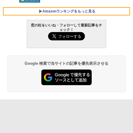
FMV ノートパソコン WE1-K3 (MS 365 P
￥3,600
ersonal/Copilotキー搭載/Win 11/15.6型/
Core i5/16GB/SSD 512GB/ホワイト) FM
Amazonランキングをもっと見る
VWK3E15W_AZ
窓の杜をいいね・フォローして最新記事をチ
￥139,880
ェック！
Amazon Kindle - 目に優しい、かさばら
ない、大きな画面で読みやすい、6週間持
続バッテリー、6インチディスプレイ電子
書籍リーダー、マッチャ、16GB、広告な
し
Google 検索で当サイトの記事を優先表示させる
￥16,980
Kindle Paperwhite シグニチャーエディ
ション (32GB) 7インチディスプレイ、明
るさ自動調整、色調調節ライト、12週間
持続バッテリー、広告なし、メタリック
ブラック
￥27,980
Amazon Kindle Paperwhite (16GB) 7イ