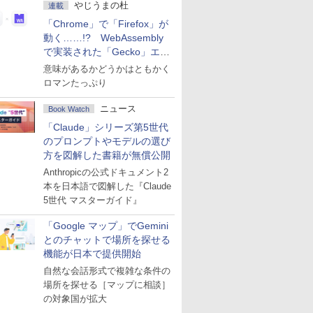
やじうまの杜
連載
「Chrome」で「Firefox」が
動く……!? WebAssembly
で実装された「Gecko」エン
ジン
意味があるかどうかはともかく
ロマンたっぷり
ニュース
Book Watch
「Claude」シリーズ第5世代
のプロンプトやモデルの選び
方を図解した書籍が無償公開
Anthropicの公式ドキュメント2
本を日本語で図解した『Claude
5世代 マスターガイド』
「Google マップ」でGemini
とのチャットで場所を探せる
機能が日本で提供開始
自然な会話形式で複雑な条件の
場所を探せる［マップに相談］
の対象国が拡大