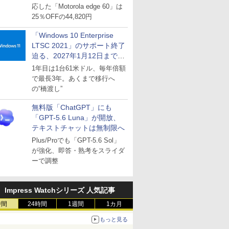
応した「Motorola edge 60」は
25％OFFの44,820円
「Windows 10 Enterprise
LTSC 2021」のサポート終了
迫る、2027年1月12日まで
～ESUは9月1日から販売
1年目は1台61米ドル、毎年倍額
で最長3年。あくまで移行へ
の“橋渡し”
無料版「ChatGPT」にも
「GPT-5.6 Luna」が開放、
テキストチャットは無制限へ
Plus/Proでも「GPT-5.6 Sol」
が強化、即答・熟考をスライダ
ーで調整
Impress Watchシリーズ 人気記事
時間
24時間
1週間
1カ月
もっと見る