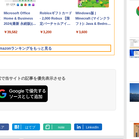
Apple 2026
Microsoft Office
【Amazon.co.jp限
Robloxギフトカード
FMV ノートパソコン
Windows版 |
コ
定
MacBook Air M5チ
Home & Business
定】 HP ノートパソ
- 2,000 Robux 【限
WE1-K3 (MS 365
Minecraft (マインクラ
ップ搭載13インチノ
2024(最新 永続版)|オ
コン 15-fd 15.6イン
定バーチャルアイテ
Personal/Copilotキー
フト): Java & Bedrock
ートブック：AIと
ンラインコード
チ 16GBメモリ
ムを含む】 【オンラ
搭載/Win 11/15.6
Edition | オンラインコ
￥261,414
￥39,582
￥129,800
￥3,200
￥139,880
￥3,600
Apple Intelligence、
版|Windows11、
512GB SSD インテ
インゲームコード】
型/Core i5/16GB/SSD
ード版
イ
13.6インチLiquid
10/mac対応|PC2台
ル Core 5
ロブロックス | オン
512GB/ホワイト)
Retinaディスプレ
ラインコード版
FMVWK3E15W_AZ
mazonランキングをもっと見る
イ、16GBユニファイ
ドメモリ、1TB SSD
ストレージ、12MPセ
ンターフレームカメ
ラ、日本語キーボー
ド、Touch ID - シル
 検索で当サイトの記事を優先表示させる
バー
ClaudeCode いちば
Kindle Paperwhite
1冊ですべて身につく
Amazon Kindle
FM TOWNS ハイパ
New Amazon Kindle
んやさしい 教科書:
シグニチャーエディ
HTML & CSSとWeb
Colorsoft | 16GBス
ー・カタログ: 本体ハ
Scribe Colorsoft | 11
非エンジニア 初心者
ション (32GB) 7イン
デザイン入門講座
トレージ、防水、7イ
ードウェア・市販ソフ
インチカラーディスプ
ェア
はてブ
note
LinkedIn
持
素人 でも安心 使い方
チディスプレイ、明
［第2版］
ンチカラーディスプ
トウェアのパーフェク
レイ、64GBストレー
￥99
￥27,980
￥1,292
￥31,980
￥1,600
￥115,980
ン
マニュアル AI副業に
るさ自動調整、色調
レイ、色調調節ライ
トリストと最新エミュ
ジ、ノート機能搭載、
もコンテンツ作成に
調節ライト、12週間
ト、最大8週間持続バ
レータ紹介
明るさ自動調整、色調