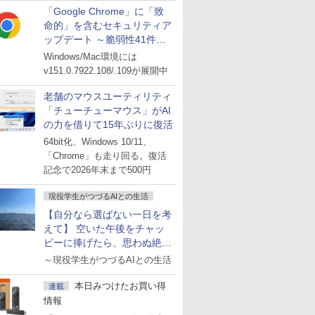
「Google Chrome」に「致
命的」を含むセキュリティア
ップデート ～脆弱性41件に
対処
Windows/Mac環境には
v151.0.7922.108/.109が展開中
老舗のマウスユーティリティ
「チューチューマウス」がAI
の力を借りて15年ぶりに復活
64bit化、Windows 10/11、
「Chrome」も走り回る。復活
記念で2026年末まで500円
現役学生がつづるAIとの生活
【自分なら選ばない一日を考
えて】 空いた午後をチャッ
ピーに捧げたら、思わぬ絶景
に出会った話
～現役学生がつづるAIとの生活
本日みつけたお買い得
連載
情報