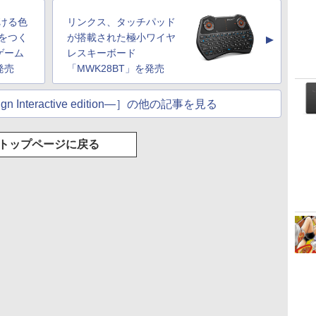
もKindle出版にも！
持続バッテリー、広
ッテリー、広告無
調節ライト、プレミア
ける色
リンクス、タッチパッド
な
非エンジニアのため
告なし、メタリック
し、ブラック (2025
ムペン付き、グラファ
のAIコーディング入
ブラック
年発売)
イト
をつく
が搭載された極小ワイヤ
▲
門シリーズ
ゲーム
レスキーボード
発売
「MWK28BT」を発売
n Interactive edition―］の他の記事を見る
トップページに戻る