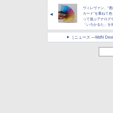
ブラック
書籍リーダー、ブラ
ヴィレヴァン、“透
ック、16GB、広告
し
カード”を重ねて色
▲
って遊ぶアナログ
「いろかるた」を
［ニュース ―MdN Desig