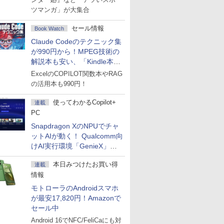
ツマンガ」が大集合
セール情報
Book Watch
Claude Codeのテクニック集
が990円から！MPEG技術の
解説本も安い、「Kindle本サ
マーセール」第2弾開始！
ExcelのCOPILOT関数本やRAG
の活用本も990円！
使ってわかるCopilot+
連載
PC
Snapdragon XのNPUでチャ
ットAIが動く！ Qualcomm向
けAI実行環境「GenieX」を
試してみた
本日みつけたお買い得
連載
情報
モトローラのAndroidスマホ
が最安17,820円！Amazonで
セール中
Android 16でNFC/FeliCaにも対