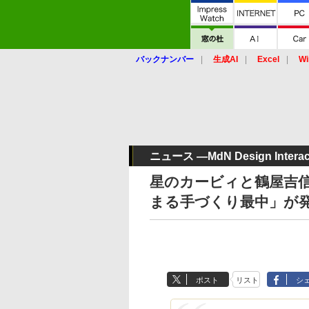
バックナンバー
生成AI
Excel
Wi
ニュース ―MdN Design Interact
星のカービィと鶴屋吉
まる手づくり最中」が
ポスト
リスト
シ