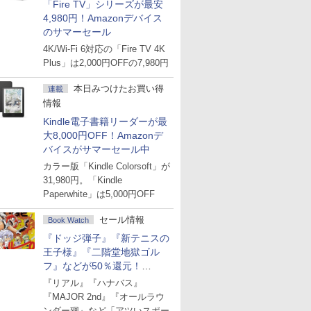
「Fire TV」シリーズが最安
4,980円！Amazonデバイス
のサマーセール
4K/Wi-Fi 6対応の「Fire TV 4K
Plus」は2,000円OFFの7,980円
本日みつけたお買い得
連載
情報
Kindle電子書籍リーダーが最
大8,000円OFF！Amazonデ
バイスがサマーセール中
カラー版「Kindle Colorsoft」が
31,980円。「Kindle
Paperwhite」は5,000円OFF
セール情報
Book Watch
『ドッジ弾子』『新テニスの
王子様』『二階堂地獄ゴル
フ』などが50％還元！
Amazonマンガ週末セール
『リアル』『ハナバス』
『MAJOR 2nd』『オールラウ
ンダー廻』など「アツいスポー