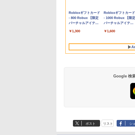
Apple 2026
Robloxギフトカード
tomtoc 360°保護
Robloxギフトカード
MacBook Neo A18
- 800 Robux 【限定
15.6 16インチ パソ
- 1000 Robux 【限
Proチップ搭載13イ
バーチャルアイテム
ンケース Dell NEC
バーチャルアイテム
ンチノートブック：
を含む】 【オンライ
Lavie ASUS HP
を含む】 【オンライ
￥119,800
￥1,300
￥2,952
￥1,600
AIとApple
ンゲームコード】 ロ
dynabook Lenovo
ンゲームコード】 ロ
Intelligenceのために
ブロックス | オンラ
対応
ブロックス |オンラ
設計、Liquid Retina
インコード版
ンコード版
A
ディスプレイ、8GB
ユニファイドメモ
リ、256GB SSDスト
レージ、1080p
FaceTime HDカメラ
- インディゴ
Google
生成AIパスポート公
Amazon Kindle
AIイラスト表現辞典:
Amazon Kindle - 目
式テキスト 第４版
Paperwhite (16GB)
思い通りの絵を引き
に優しい、かさばら
7インチディスプレ
出す プロンプトの言
ない、大きな画面で
￥1,766
ポスト
リスト
シ
イ、色調調節ライ
葉 AI画像生成シリー
読みやすい、6週間
￥22,980
￥480
￥16,980
ト、12週間持続バッ
ズ (はぴーイラスト
続バッテリー、6イ
テリー、広告なし、
Labo)
チディスプレイ電子