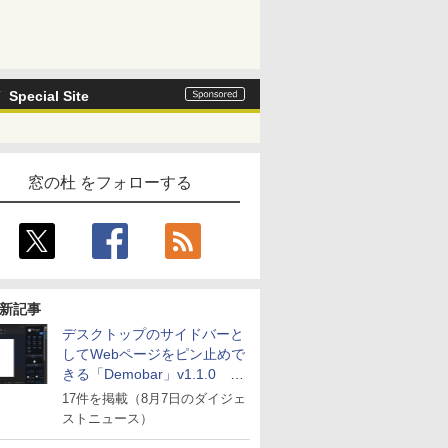
Special Site
窓の杜 をフォローする
新記事
デスクトップのサイドバーと
してWebページをピン止めで
きる「Demobar」v1.1.0 ほ
か
17件を掲載（8月7日のダイジェ
ストニュース）