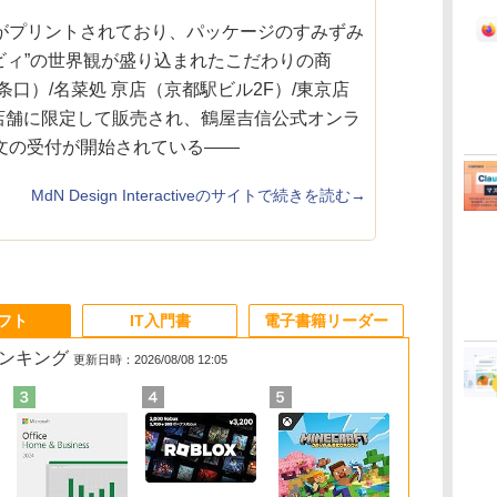
がプリントされており、パッケージのすみずみ
ビィ”の世界観が盛り込まれたこだわりの商
八条口）/名菜処 亰店（京都駅ビル2F）/東京店
の3店舗に限定して販売され、鶴屋吉信公式オンラ
文の受付が開始されている――
MdN Design Interactiveのサイトで続きを読む→
ソフト
IT入門書
電子書籍リーダー
ランキング
更新日時：2026/08/08 12:05