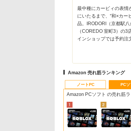
最中種にカービィの表情
にいたるまで、“和×カー
品。IRODORI（京都駅
（COREDO 室町3）
インショップでは予約注
Amazon 売れ筋ランキング
ノートPC
PC
Amazon PCソフト の売れ筋