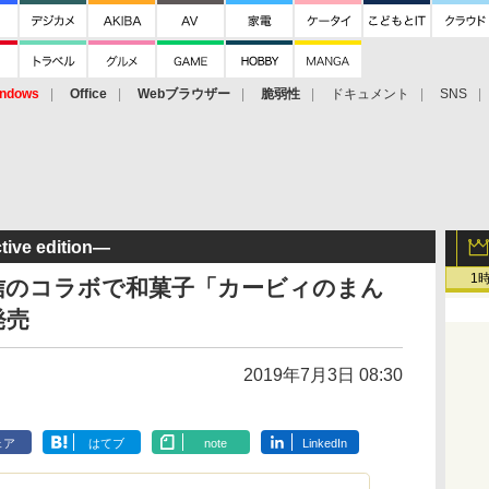
ndows
Office
Webブラウザー
脆弱性
ドキュメント
SNS
ive edition―
1
信のコラボで和菓子「カービィのまん
発売
2019年7月3日 08:30
ェア
はてブ
note
LinkedIn