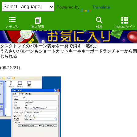
Powered by
Translate
カテゴリ
過去記事
検索
Impressサイト
タスクトレイのバルーン表示を一発で消す「黙れ」
うるさいバルーンもショートカットキーやキーボードランチャーから閉
じられる
(09/12/21)