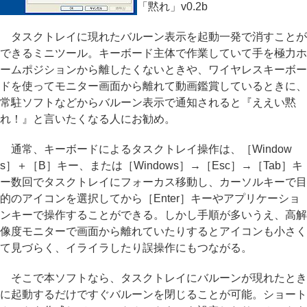
「黙れ」v0.2b
タスクトレイに現れたバルーン表示を起動一発で消すことが
できるミニツール。キーボード主体で作業していて手を極力ホ
ームポジションから離したくないときや、ワイヤレスキーボー
ドを使ってモニター画面から離れて動画鑑賞しているときに、
常駐ソフトなどからバルーン表示で通知されると『ええい黙
れ！』と言いたくなる人にお勧め。
通常、キーボードによるタスクトレイ操作は、［Window
s］＋［B］キー、または［Windows］→［Esc］→［Tab］キ
ー数回でタスクトレイにフォーカス移動し、カーソルキーで目
的のアイコンを選択してから［Enter］キーやアプリケーショ
ンキーで操作することができる。しかし手順が多いうえ、高解
像度モニターで画面から離れていたりするとアイコンも小さく
て見づらく、イライラしたり誤操作にもつながる。
そこで本ソフトなら、タスクトレイにバルーンが現れたとき
に起動するだけですぐバルーンを閉じることが可能。ショート