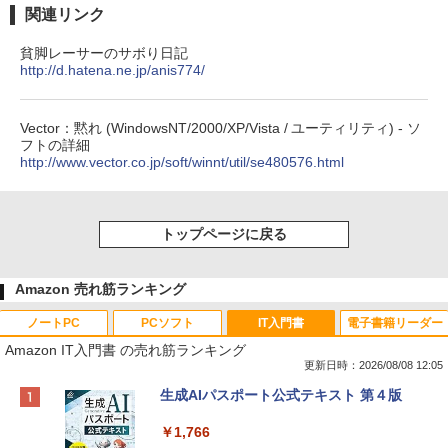
関連リンク
貧脚レーサーのサボり日記
http://d.hatena.ne.jp/anis774/
Vector：黙れ (WindowsNT/2000/XP/Vista / ユーティリティ) - ソ
フトの詳細
http://www.vector.co.jp/soft/winnt/util/se480576.html
トップページに戻る
Amazon 売れ筋ランキング
ノートPC
PCソフト
IT入門書
電子書籍リーダー
Amazon IT入門書 の売れ筋ランキング
更新日時：2026/08/08 12:05
Apple 2026 MacBook Neo A18 Proチッ
Robloxギフトカード - 800 Robux 【限
生成AIパスポート公式テキスト 第４版
プ搭載13インチノートブック：AIとAppl
定バーチャルアイテムを含む】 【オンラ
e Intelligenceのために設計、Liquid Ret
インゲームコード】 ロブロックス | オン
￥1,766
inaディスプレイ、8GBユニファイドメモ
ラインコード版