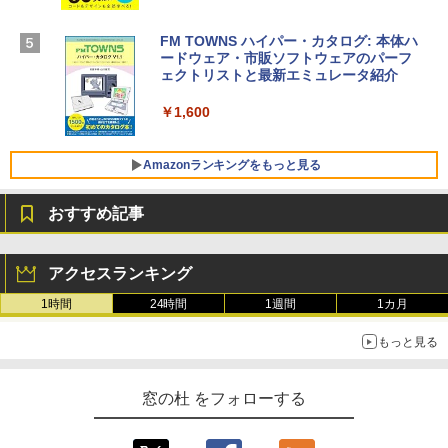
【Amazon.co.jp限定】 HP ノートパソコ
￥3,200
ン 15-fd 15.6インチ 16GBメモリ 512GB
SSD インテル Core 5
FM TOWNS ハイパー・カタログ: 本体ハ
ードウェア・市販ソフトウェアのパーフ
Windows版 | Minecraft (マインクラフ
￥129,800
ェクトリストと最新エミュレータ紹介
ト): Java & Bedrock Edition | オンライ
ンコード版
￥1,600
FMV ノートパソコン WE1-K3 (MS 365 P
￥3,600
ersonal/Copilotキー搭載/Win 11/15.6型/
Core i5/16GB/SSD 512GB/ホワイト) FM
Amazonランキングをもっと見る
VWK3E15W_AZ
おすすめ記事
￥139,880
Amazon Kindle Paperwhite (16GB) 7イ
ンチディスプレイ、色調調節ライト、12
アクセスランキング
週間持続バッテリー、広告なし、ブラッ
ク
1時間
24時間
1週間
1カ月
￥22,980
もっと見る
Amazon Kindle - 目に優しい、かさばら
窓の杜 をフォローする
ない、大きな画面で読みやすい、6週間持
続バッテリー、6インチディスプレイ電子
書籍リーダー、ブラック、16GB、広告な