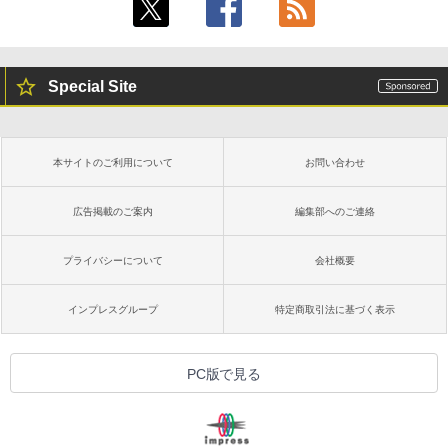
し
￥16,980
Special Site
Kindle Paperwhite シグニチャーエディ
ション (32GB) 7インチディスプレイ、明
るさ自動調整、色調調節ライト、12週間
持続バッテリー、広告なし、メタリック
本サイトのご利用について
お問い合わせ
ブラック
￥27,980
広告掲載のご案内
編集部へのご連絡
プライバシーについて
会社概要
Amazon Kindle Colorsoft | 16GBストレ
ージ、防水、7インチカラーディスプレ
イ、色調調節ライト、最大8週間持続バッ
インプレスグループ
特定商取引法に基づく表示
テリー、広告無し、ブラック (2025年発
売)
￥31,980
PC版で見る
New Amazon Kindle Scribe Colorsoft |
11インチカラーディスプレイ、64GBスト