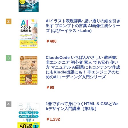
リ、256GB SSDストレージ、1080p Fac
eTime HDカメラ - インディゴ
￥1,300
￥119,800
AIイラスト表現辞典: 思い通りの絵を引き
出す プロンプトの言葉 AI画像生成シリー
Robloxギフトカード - 1000 Robux 【限
ズ (はぴーイラストLabo)
定バーチャルアイテムを含む】 【オンラ
tomtoc 360°保護 15.6 16インチ パソコ
インゲームコード】 ロブロックス |オン
ンケース Dell NEC Lavie ASUS HP dyna
ラインコード版
￥480
book Lenovo対応
￥1,600
￥2,952
ClaudeCode いちばんやさしい 教科書:
非エンジニア 初心者 素人 でも安心 使い
方 マニュアル AI副業にもコンテンツ作成
Microsoft Office Home & Business 202
にもKindle出版にも！ 非エンジニアのた
Apple 2026 MacBook Air M5チップ搭載
4(最新 永続版)|オンラインコード版|Wind
めのAIコーディング入門シリーズ
13インチノートブック：AIとApple Intell
ows11、10/mac対応|PC2台
igence、13.6インチLiquid Retinaディ
スプレイ、16GBユニファイドメモリ、1
￥99
￥39,582
TB SSDストレージ、12MPセンターフレ
ームカメラ、日本語キーボード、Touch I
D - シルバー
1冊ですべて身につくHTML & CSSとWe
Robloxギフトカード - 2,000 Robux 【限
bデザイン入門講座［第2版］
定バーチャルアイテムを含む】 【オンラ
￥261,414
インゲームコード】 ロブロックス | オン
ラインコード版
￥1,292