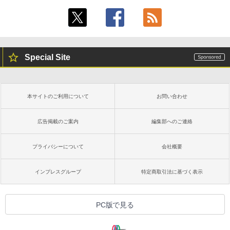
続バッテリー、6インチディスプレイ電子
書籍リーダー、ブラック、16GB、広告な
し
￥19,980
Special Site
Kindle Paperwhite シグニチャーエディ
ション (32GB) 7インチディスプレイ、明
るさ自動調整、色調調節ライト、12週間
持続バッテリー、広告なし、メタリック
本サイトのご利用について
お問い合わせ
ブラック
￥32,980
広告掲載のご案内
編集部へのご連絡
プライバシーについて
会社概要
Amazon Kindle Colorsoft | 16GBストレ
ージ、防水、7インチカラーディスプレ
イ、色調調節ライト、最大8週間持続バッ
インプレスグループ
特定商取引法に基づく表示
テリー、広告無し、ブラック (2025年発
売)
￥39,980
PC版で見る