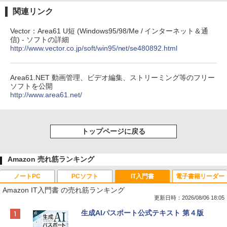
関連リンク
Vector：Area61 U短 (Windows95/98/Me / インターネット＆通
信) - ソフトの詳細
http://www.vector.co.jp/soft/win95/net/se480892.html
Area61.NET 動画管理、ビデオ編集、ストリーミング等のフリー
ソフトを公開
http://www.area61.net/
トップページに戻る
Amazon 売れ筋ランキング
ノートPC
PCソフト
IT入門書
電子書籍リーダー
Amazon IT入門書 の売れ筋ランキング
更新日時：2026/08/06 18:05
Apple 2026 MacBook Neo A18 Proチッ
Robloxギフトカード - 800 Robux 【限
生成AIパスポート公式テキスト 第４版
プ搭載13インチノートブック：AIとAppl
定バーチャルアイテムを含む】 【オンラ