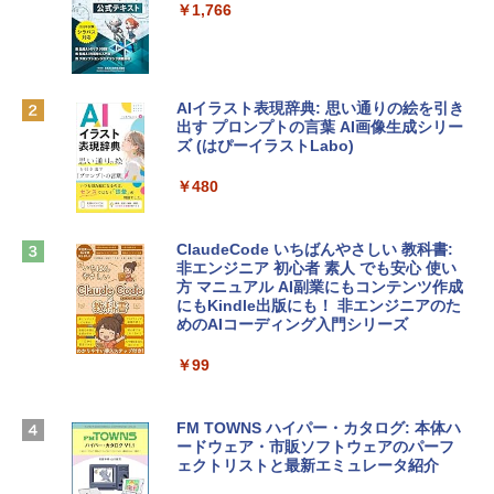
e Intelligenceのために設計、Liquid Ret
インゲームコード】 ロブロックス | オン
￥1,766
inaディスプレイ、8GBユニファイドメモ
ラインコード版
リ、512GB SSDストレージ、1080p Fac
eTime HDカメラ、Touch ID - インディ
￥1,300
ゴ
AIイラスト表現辞典: 思い通りの絵を引き
￥137,800
出す プロンプトの言葉 AI画像生成シリー
Microsoft Office Home & Business 202
ズ (はぴーイラストLabo)
4(最新 永続版)|オンラインコード版|Wind
ows11、10/mac対応|PC2台
tomtoc 360°保護 15.6 16インチ パソコ
￥480
ンケース Dell NEC Lavie ASUS HP dyna
￥39,582
book Lenovo対応
ClaudeCode いちばんやさしい 教科書:
￥2,952
非エンジニア 初心者 素人 でも安心 使い
Robloxギフトカード - 2,000 Robux 【限
方 マニュアル AI副業にもコンテンツ作成
定バーチャルアイテムを含む】 【オンラ
にもKindle出版にも！ 非エンジニアのた
インゲームコード】 ロブロックス | オン
めのAIコーディング入門シリーズ
Apple 2026 MacBook Air M5チップ搭載
ラインコード版
13インチノートブック：AIとApple Intell
igence、13.6インチLiquid Retinaディ
￥99
￥3,200
スプレイ、24GBユニファイドメモリ、1
TB SSDストレージ、12MPセンターフレ
ームカメラ、日本語キーボード、Touch I
FM TOWNS ハイパー・カタログ: 本体ハ
Robloxギフトカード - 1000 Robux 【限
D - ミッドナイト
ードウェア・市販ソフトウェアのパーフ
定バーチャルアイテムを含む】 【オンラ
ェクトリストと最新エミュレータ紹介
インゲームコード】 ロブロックス |オン
￥314,800
ラインコード版