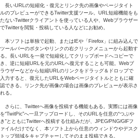
長いURLの短縮化・復元とリンク先の画像やページタイト
ルのプレビューができるTwitter支援ツール。URL短縮機能をも
たないTwitterクライアントを使っている人や、Webブラウザー
でTwitterを閲覧・投稿している人などにお勧め。
本ソフトは単独で起動、またはIEや「Firefox」に組み込んで
ツールバーのボタンやリンクの右クリックメニューから起動す
る。長いURLを一発で短縮化してクリップボードへコピーで
き、逆に短縮URLを元のURLへ復元することも可能。Webブ
ラウザーなどから短縮URLのリンクをドラッグ＆ドロップで
入力すると、復元したURLをWebページタイトルとともに確
認できる。リンク先が画像の場合は画像のプレビューが表示さ
れる。
さらに、Twitterへ画像を投稿する機能もある。実際には画像
を“TwitPic”へ一旦アップロードし、そのURLを任意の“つぶや
き”とともにTwitterへ投稿する仕組みだが、JPEG/PNG/GIFフ
ァイルだけでなく、本ソフト上から任意のウィンドウやデスク
トップ領域をキャプチャーしてそのまま投稿できる。