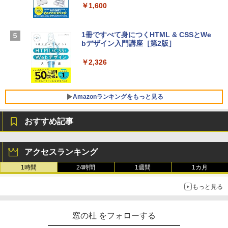
￥1,600
￥1,600
【Amazon.co.jp限定】 HP ノートパソコ
ン 15-fd 15.6インチ 16GBメモリ 512GB
1冊ですべて身につくHTML & CSSとWe
SSD インテル Core 5
bデザイン入門講座［第2版］
Microsoft Office Home 2024(最新 永続
版)|オンラインコード版|Windows11、1
￥129,800
0/mac対応|PC2台
￥2,326
￥37,224
FMV ノートパソコン WE1-K3 (MS 365 P
ersonal/Copilotキー搭載/Win 11/15.6型/
Amazonランキングをもっと見る
Core i5/16GB/SSD 512GB/ホワイト) FM
VWK3E15W_AZ
おすすめ記事
￥119,800
Amazon Kindle Paperwhite (16GB) 7イ
ンチディスプレイ、色調調節ライト、12
アクセスランキング
週間持続バッテリー、広告なし、ブラッ
ク
1時間
24時間
1週間
1カ月
￥27,980
もっと見る
Amazon Kindle - 目に優しい、かさばら
窓の杜 をフォローする
ない、大きな画面で読みやすい、6週間持