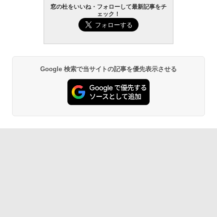
窓の杜をいいね・フォローして最新記事をチ
￥119,800
ェック！
生成AIパスポート公式テキスト 第４版
Amazon Kindle Paperwhite (16GB) 7イ
ンチディスプレイ、色調調節ライト、12
週間持続バッテリー、広告なし、ブラッ
￥1,766
ク
￥27,980
Google 検索で当サイトの記事を優先表示させる
AIイラスト表現辞典: 思い通りの絵を引き
出す プロンプトの言葉 AI画像生成シリー
Amazon Kindle - 目に優しい、かさばら
ズ (はぴーイラストLabo)
ない、大きな画面で読みやすい、6週間持
続バッテリー、6インチディスプレイ電子
書籍リーダー、ブラック、16GB、広告な
￥480
し
￥19,980
ClaudeCode いちばんやさしい 教科書:
非エンジニア 初心者 素人 でも安心 使い
方 マニュアル AI副業にもコンテンツ作成
にもKindle出版にも！ 非エンジニアのた
Kindle Paperwhite シグニチャーエディ
めのAIコーディング入門シリーズ
ション (32GB) 7インチディスプレイ、明
るさ自動調整、色調調節ライト、12週間
持続バッテリー、広告なし、メタリック
￥99
ブラック