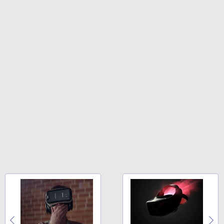
￥32,980
FM TOWNS ハイパー・カタログ: 本体ハ
ードウェア・市販ソフトウェアのパーフ
ェクトリストと最新エミュレータ紹介
Amazon Kindle Colorsoft | 16GBストレ
ージ、防水、7インチカラーディスプレ
￥1,600
イ、色調調節ライト、最大8週間持続バッ
テリー、広告無し、ブラック (2025年発
売)
1冊ですべて身につくHTML & CSSとWe
bデザイン入門講座［第2版］
￥39,980
￥2,326
New Amazon Kindle Scribe Colorsoft |
11インチカラーディスプレイ、64GBスト
レージ、ノート機能搭載、明るさ自動調
整、色調調節ライト、プレミアムペン付
き、グラファイト
￥115,980