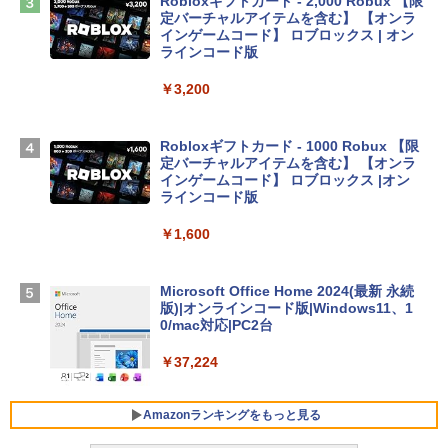
Robloxギフトカード - 2,000 Robux 【限
定バーチャルアイテムを含む】 【オンラ
インゲームコード】 ロブロックス | オン
Apple 2026 MacBook Air M5チップ搭載
ラインコード版
13インチノートブック：AIとApple Intell
igence、13.6インチLiquid Retinaディ
￥3,200
スプレイ、24GBユニファイドメモリ、1
TB SSDストレージ、12MPセンターフレ
ームカメラ、日本語キーボード、Touch I
Robloxギフトカード - 1000 Robux 【限
D - ミッドナイト
定バーチャルアイテムを含む】 【オンラ
インゲームコード】 ロブロックス |オン
￥314,800
ラインコード版
￥1,600
【Amazon.co.jp限定】 HP ノートパソコ
ン 15-fd 15.6インチ 16GBメモリ 512GB
SSD インテル Core 5
Microsoft Office Home 2024(最新 永続
版)|オンラインコード版|Windows11、1
￥129,800
0/mac対応|PC2台
￥37,224
FMV ノートパソコン WE1-K3 (MS 365 P
ersonal/Copilotキー搭載/Win 11/15.6型/
Core i5/16GB/SSD 512GB/ホワイト) FM
Amazonランキングをもっと見る
VWK3E15W_AZ