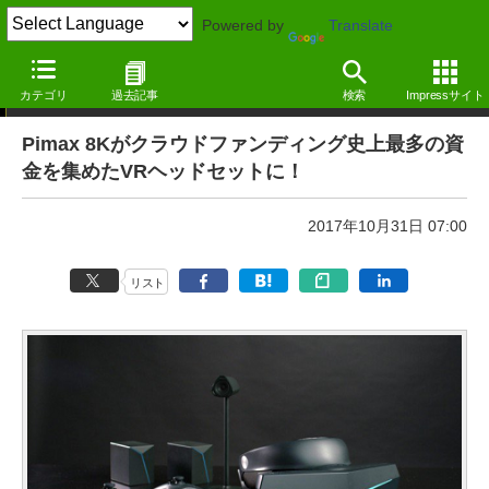
Powered by
Translate
週刊VRウォッチ
カテゴリ
過去記事
検索
Impressサイト
Pimax 8Kがクラウドファンディング史上最多の資
金を集めたVRヘッドセットに！
2017年10月31日 07:00
リスト