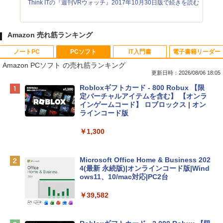
Think ITの『週刊VRウォッチ』2017年10月30日版で続きを読む
Amazon 売れ筋ランキング
ノートPC
PCソフト
IT入門書
電子書籍リーダー
Amazon PCソフト の売れ筋ランキング
更新日時：2026/08/06 18:05
Apple 2026 MacBook Neo A18 Proチッ
Robloxギフトカード - 800 Robux 【限
プ搭載13インチノートブック：AIとAppl
定バーチャルアイテムを含む】 【オンラ
e Intelligenceのために設計、Liquid Ret
インゲームコード】 ロブロックス | オン
inaディスプレイ、8GBユニファイドメモ
ラインコード版
リ、512GB SSDストレージ、1080p Fac
eTime HDカメラ、Touch ID - インディ
￥1,300
ゴ
￥137,800
Microsoft Office Home & Business 202
4(最新 永続版)|オンラインコード版|Wind
ows11、10/mac対応|PC2台
tomtoc 360°保護 15.6 16インチ パソコ
ンケース Dell NEC Lavie ASUS HP dyna
￥39,582
book Lenovo対応
￥2,952