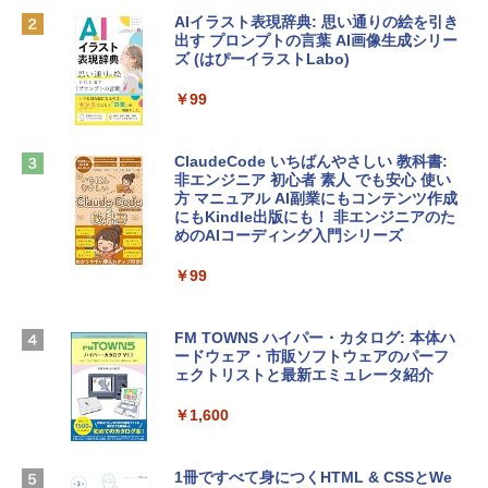
AIイラスト表現辞典: 思い通りの絵を引き
Robloxギフトカード - 800 Robux 【限
￥137,800
出す プロンプトの言葉 AI画像生成シリー
定バーチャルアイテムを含む】 【オンラ
ズ (はぴーイラストLabo)
インゲームコード】 ロブロックス | オン
ラインコード版
tomtoc 360°保護 15.6 16インチ パソコ
￥99
ンケース Dell NEC Lavie ASUS HP dyna
￥1,300
book Lenovo対応
ClaudeCode いちばんやさしい 教科書:
￥2,952
非エンジニア 初心者 素人 でも安心 使い
Microsoft Office Home & Business 202
方 マニュアル AI副業にもコンテンツ作成
4(最新 永続版)|オンラインコード版|Wind
にもKindle出版にも！ 非エンジニアのた
ows11、10/mac対応|PC2台
めのAIコーディング入門シリーズ
Apple 2026 MacBook Air M5チップ搭載
13インチノートブック：AIとApple Intell
￥39,582
igence、13.6インチLiquid Retinaディ
￥99
スプレイ、24GBユニファイドメモリ、1
TB SSD、12MPセンターフレームカメ
Robloxギフトカード - 2,000 Robux 【限
ラ、Touch ID - スカイブルー + 3年延長
FM TOWNS ハイパー・カタログ: 本体ハ
定バーチャルアイテムを含む】 【オンラ
AppleCare+ for 13インチMacBook Air
ードウェア・市販ソフトウェアのパーフ
インゲームコード】 ロブロックス | オン
(M5)|ダウンロード版
ェクトリストと最新エミュレータ紹介
ラインコード版
￥331,701
￥1,600
￥3,200
【Amazon.co.jp限定】 HP ノートパソコ
1冊ですべて身につくHTML & CSSとWe
Robloxギフトカード - 1000 Robux 【限
ン 15-fd 15.6インチ 16GBメモリ 512GB