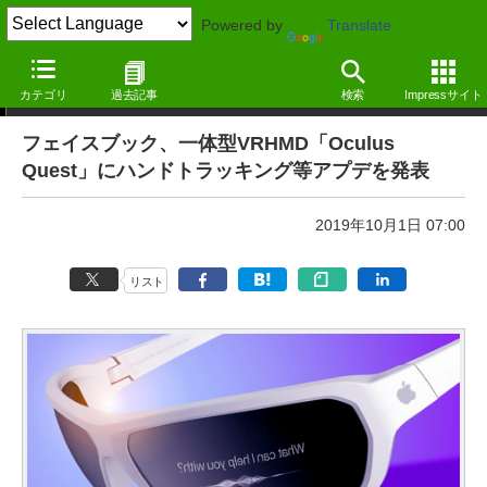
Powered by
Translate
週刊VRウォッチ
カテゴリ
過去記事
検索
Impressサイト
フェイスブック、一体型VRHMD「Oculus
Quest」にハンドトラッキング等アプデを発表
2019年10月1日 07:00
リスト