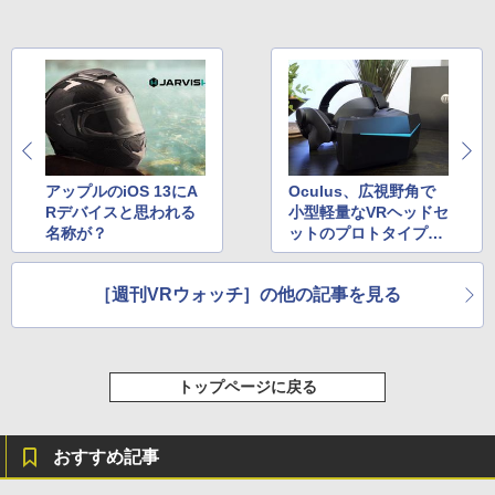
￥115,980
アップルのiOS 13にA
Oculus、広視野角で
Rデバイスと思われる
小型軽量なVRヘッドセ
名称が？
ットのプロトタイプ公
開
［週刊VRウォッチ］の他の記事を見る
トップページに戻る
おすすめ記事