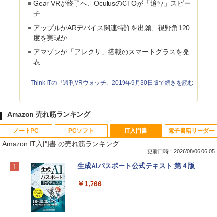
Gear VRが終了へ、OculusのCTOが「追悼」スピー
チ
アップルがARデバイス関連特許を出願、視野角120
度を実現か
アマゾンが「アレクサ」搭載のスマートグラスを発
表
Think ITの『週刊VRウォッチ』2019年9月30日版で続きを読む
Amazon 売れ筋ランキング
ノートPC
PCソフト
IT入門書
電子書籍リーダー
Amazon IT入門書 の売れ筋ランキング
更新日時：2026/08/06 06:05
Apple 2026 MacBook Neo A18 Proチッ
Xbox プリペイドカード 10,000円 デジタ
生成AIパスポート公式テキスト 第４版
プ搭載13インチノートブック：AIとAppl
ルコード 【旧 Xbox ギフトカード】 [オ
e Intelligenceのために設計、Liquid Ret
ンラインコード]
￥1,766
inaディスプレイ、8GBユニファイドメモ
リ、512GB SSDストレージ、1080p Fac
￥10,000
eTime HDカメラ、Touch ID - インディ
ゴ