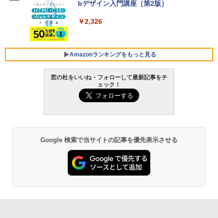
bデザイン入門講座［第2版］
定バーチャルアイテムを含む】 【オンラ
SSD インテル Core 5
インゲームコード】 ロブロックス |オン
ラインコード版
￥2,326
￥129,800
￥1,600
FMV ノートパソコン WE1-K3 (MS 365 P
Amazonランキングをもっと見る
ersonal/Copilotキー搭載/Win 11/15.6型/
Core i5/16GB/SSD 512GB/ホワイト) FM
窓の杜をいいね・フォローして最新記事をチ
VWK3E15W_AZ
ェック！
Amazon Kindle Paperwhite (16GB) 7イ
￥119,800
ンチディスプレイ、色調調節ライト、12
週間持続バッテリー、広告なし、ブラッ
ク
￥27,980
Google 検索で当サイトの記事を優先表示させる
Amazon Kindle - 目に優しい、かさばら
ない、大きな画面で読みやすい、6週間持
続バッテリー、6インチディスプレイ電子
書籍リーダー、ブラック、16GB、広告な
し
￥19,980