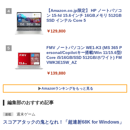
【Amazon.co.jp限定】 HP ノートパソコ
ン 15-fd 15.6インチ 16GBメモリ 512GB
SSD インテル Core 5
￥129,800
FMV ノートパソコン WE1-K3 (MS 365 P
ersonal/Copilotキー搭載/Win 11/15.6型/
Core i5/16GB/SSD 512GB/ホワイト) FM
VWK3E15W_AZ
￥139,880
Amazonランキングをもっと見る
編集部のおすすめ記事
Robloxギフトカード - 800 Robux 【限
生成AIパスポート公式テキスト 第４版
Amazon Kindle Paperwhite (16GB) 7イ
週末ゲーム
連載
定バーチャルアイテムを含む】 【オンラ
ンチディスプレイ、色調調節ライト、12
スコアアタックの鬼となれ！「超連射68K for Windows」
インゲームコード】 ロブロックス | オン
週間持続バッテリー、広告なし、ブラッ
￥1,766
ラインコード版
ク