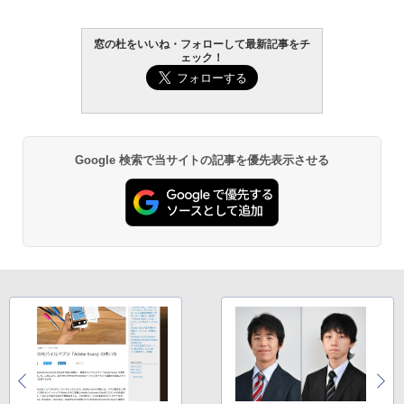
￥1,300
￥22,980
窓の杜をいいね・フォローして最新記事をチ
AIイラスト表現辞典: 思い通りの絵を引き
ェック！
出す プロンプトの言葉 AI画像生成シリー
Microsoft Office Home & Business 202
Amazon Kindle - 目に優しい、かさばら
ズ (はぴーイラストLabo)
4(最新 永続版)|オンラインコード版|Wind
ない、大きな画面で読みやすい、6週間持
ows11、10/mac対応|PC2台
続バッテリー、6インチディスプレイ電子
書籍リーダー、ブラック、16GB、広告な
￥480
し
￥39,582
Google 検索で当サイトの記事を優先表示させる
￥16,980
ClaudeCode いちばんやさしい 教科書:
非エンジニア 初心者 素人 でも安心 使い
Robloxギフトカード - 2,000 Robux 【限
方 マニュアル AI副業にもコンテンツ作成
定バーチャルアイテムを含む】 【オンラ
にもKindle出版にも！ 非エンジニアのた
インゲームコード】 ロブロックス | オン
Kindle Paperwhite シグニチャーエディ
めのAIコーディング入門シリーズ
ラインコード版
ション (32GB) 7インチディスプレイ、明
るさ自動調整、色調調節ライト、12週間
持続バッテリー、広告なし、メタリック
￥99
￥3,200
ブラック
￥27,980
1冊ですべて身につくHTML & CSSとWe
Robloxギフトカード - 1000 Robux 【限
bデザイン入門講座［第2版］
定バーチャルアイテムを含む】 【オンラ
インゲームコード】 ロブロックス |オン
ラインコード版
Amazon Kindle Colorsoft | 16GBストレ
￥1,292
ージ、防水、7インチカラーディスプレ
イ、色調調節ライト、最大8週間持続バッ
￥1,600