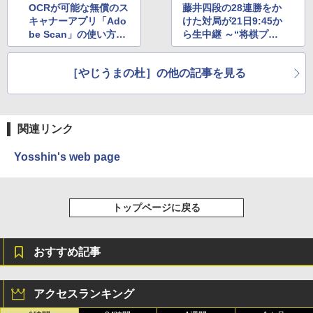
テリー、広告無し、ブラック (2025年発
OCRが可能な無償のス
藤井四段の28連勝をか
売)
キャナーアプリ「Ado
けた対局が21日9:45か
FM TOWNS ハイパー・カタログ: 本体ハ
be Scan」の使い方を
ら生中継 ～“将棋プレ
ードウェア・市販ソフトウェアのパーフ
Windows版 | Minecraft (マインクラフ
￥31,980
ェクトリストと最新エミュレータ紹介
解説した記事が公開中
ミアム”で視聴可能
ト): Java & Bedrock Edition | オンライ
ンコード版
￥1,600
［やじうまの杜］の他の記事を見る
New Amazon Kindle Scribe Colorsoft |
￥3,600
11インチカラーディスプレイ、64GBスト
レージ、ノート機能搭載、明るさ自動調
整、色調調節ライト、プレミアムペン付
関連リンク
き、グラファイト
Yosshin's web page
￥115,980
トップページに戻る
おすすめ記事
アクセスランキング