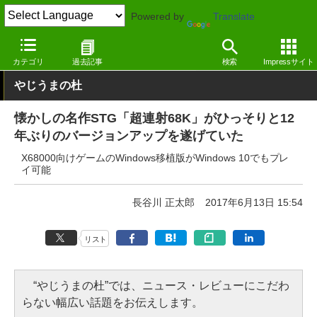
Powered by
Translate
窓の杜
エンタメ
ゲーム
Windows
カテゴリ
過去記事
検索
Impressサイト
やじうまの杜
懐かしの名作STG「超連射68K」がひっそりと12
年ぶりのバージョンアップを遂げていた
X68000向けゲームのWindows移植版がWindows 10でもプレ
イ可能
長谷川 正太郎
2017年6月13日 15:54
リスト
“やじうまの杜”では、ニュース・レビューにこだわ
らない幅広い話題をお伝えします。