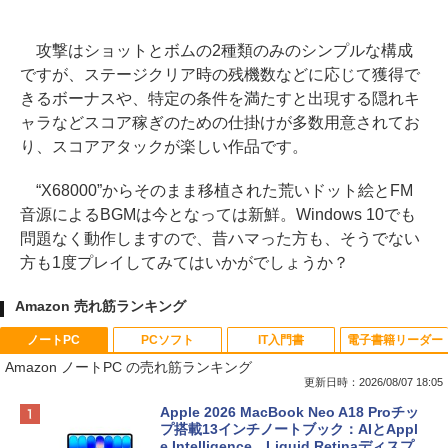
攻撃はショットとボムの2種類のみのシンプルな構成
ですが、ステージクリア時の残機数などに応じて獲得で
きるボーナスや、特定の条件を満たすと出現する隠れキ
ャラなどスコア稼ぎのための仕掛けが多数用意されてお
り、スコアアタックが楽しい作品です。
“X68000”からそのまま移植された荒いドット絵とFM
音源によるBGMは今となっては新鮮。Windows 10でも
問題なく動作しますので、昔ハマった方も、そうでない
方も1度プレイしてみてはいかがでしょうか？
Amazon 売れ筋ランキング
ノートPC
PCソフト
IT入門書
電子書籍リーダー
Amazon ノートPC の売れ筋ランキング
更新日時：2026/08/07 18:05
Apple 2026 MacBook Neo A18 Proチッ
プ搭載13インチノートブック：AIとAppl
e Intelligence、Liquid Retinaディスプ