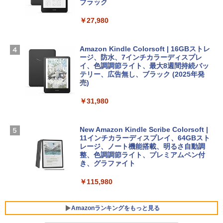
スプレイ、16GBユニファイドメモリ、1
ブラック
TB SSDストレージ、12MPセンターフレ
ームカメラ、日本語キーボード、Touch I
￥27,980
1冊ですべて身につくHTML & CSSとWe
Robloxギフトカード - 2,000 Robux 【限
D - シルバー
bデザイン入門講座［第2版］
定バーチャルアイテムを含む】 【オンラ
インゲームコード】 ロブロックス | オン
￥261,414
ラインコード版
Amazon Kindle Colorsoft | 16GBストレ
￥1,292
ージ、防水、7インチカラーディスプレ
イ、色調調節ライト、最大8週間持続バッ
￥3,200
【Amazon.co.jp限定】 HP ノートパソコ
テリー、広告無し、ブラック (2025年発
ン 15-fd 15.6インチ 16GBメモリ 512GB
売)
FM TOWNS ハイパー・カタログ: 本体ハ
SSD インテル Core 5
ードウェア・市販ソフトウェアのパーフ
Windows版 | Minecraft (マインクラフ
￥31,980
ェクトリストと最新エミュレータ紹介
ト): Java & Bedrock Edition | オンライ
￥129,800
ンコード版
￥1,600
New Amazon Kindle Scribe Colorsoft |
￥3,600
FMV ノートパソコン WE1-K3 (MS 365 P
11インチカラーディスプレイ、64GBスト
ersonal/Copilotキー搭載/Win 11/15.6型/
レージ、ノート機能搭載、明るさ自動調
Core i5/16GB/SSD 512GB/ホワイト) FM
整、色調調節ライト、プレミアムペン付
VWK3E15W_AZ
き、グラファイト
￥139,880
￥115,980
Amazonランキングをもっと見る