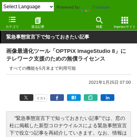
Powered by
Translate
窓の杜
その他の話題
トピック
カテゴリ
過去記事
検索
Impressサイト
緊急事態宣言下で知っておきたい記事
画像最適化ツール「OPTPiX ImageStudio 8」に
テレワーク支援のための無償ライセンス
すべての機能を5月末まで利用可能
2021年1月25日 07:00
リスト
“緊急事態宣言下で知っておきたい記事”では、窓の
杜に掲載した新型コロナウイルスによる緊急事態宣言
下で役立つ記事を再紹介していきます。なお、情報は