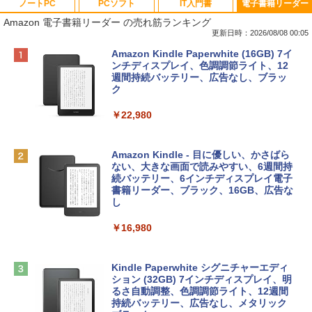
ノートPC
PCソフト
IT入門書
電子書籍リーダー
Amazon 電子書籍リーダー の売れ筋ランキング
更新日時：2026/08/08 00:05
Apple 2026 MacBook Neo A18 Proチッ
Robloxギフトカード - 800 Robux 【限
生成AIパスポート公式テキスト 第４版
Amazon Kindle Paperwhite (16GB) 7イ
プ搭載13インチノートブック：AIとAppl
定バーチャルアイテムを含む】 【オンラ
ンチディスプレイ、色調調節ライト、12
e Intelligence、Liquid Retinaディスプ
インゲームコード】 ロブロックス | オン
週間持続バッテリー、広告なし、ブラッ
￥1,766
レイ、8GBメモリ、512GB SSD、1080p
ラインコード版
ク
FaceTime HDカメラ、Touch ID - インデ
ィゴ + 3年延長 AppleCare+ for 13インチ
￥1,300
￥22,980
MacBook Neo(A18 Pro)|ダウンロード版
AIイラスト表現辞典: 思い通りの絵を引き
￥162,598
出す プロンプトの言葉 AI画像生成シリー
Robloxギフトカード - 1000 Robux 【限
Amazon Kindle - 目に優しい、かさばら
ズ (はぴーイラストLabo)
定バーチャルアイテムを含む】 【オンラ
ない、大きな画面で読みやすい、6週間持
インゲームコード】 ロブロックス |オン
続バッテリー、6インチディスプレイ電子
tomtoc 360°保護 15.6 16インチ パソコ
ラインコード版
書籍リーダー、ブラック、16GB、広告な
￥480
ンケース Dell NEC Lavie ASUS HP dyna
し
book Lenovo対応
￥1,600
￥16,980
ClaudeCode いちばんやさしい 教科書:
￥2,952
非エンジニア 初心者 素人 でも安心 使い
方 マニュアル AI副業にもコンテンツ作成
Microsoft Office Home & Business 202
にもKindle出版にも！ 非エンジニアのた
4(最新 永続版)|オンラインコード版|Wind
Kindle Paperwhite シグニチャーエディ
めのAIコーディング入門シリーズ
Apple 2026 MacBook Air M5チップ搭載
ows11、10/mac対応|PC2台
ション (32GB) 7インチディスプレイ、明
13インチノートブック：AIとApple Intell
るさ自動調整、色調調節ライト、12週間
igence、13.6インチLiquid Retinaディ
持続バッテリー、広告なし、メタリック
￥99
￥39,582