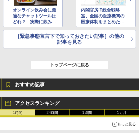
オンライン飲み会に最
内閣官房IT総合戦略
適なチャットツールは
室、全国の医療機関の
どれ？ 実際に飲みな
医療体制をまとめたペ
がら試してみた
ージをベータ版として
公開
［緊急事態宣言下で知っておきたい記事］の他の
記事を見る
トップページに戻る
おすすめ記事
アクセスランキング
1時間
24時間
1週間
1カ月
もっと見る