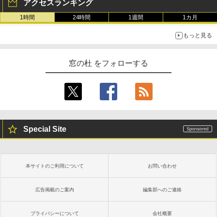
アクセスランキング
続バッテリー、6インチディスプレイ電子
書籍リーダー、マッチャ、16GB、広告な
1時間
24時間
1週間
1カ月
し
もっと見る
￥16,980
窓の杜 をフォローする
Kindle Paperwhite シグニチャーエディ
ション (32GB) 7インチディスプレイ、明
るさ自動調整、色調調節ライト、12週間
持続バッテリー、広告なし、メタリック
ブラック
￥27,980
Special Site
Amazon Kindle Paperwhite (16GB) 7イ
ンチディスプレイ、色調調節ライト、12
週間持続バッテリー、広告なし、ブラッ
本サイトのご利用について
お問い合わせ
ク
￥22,980
広告掲載のご案内
編集部へのご連絡
プライバシーについて
会社概要