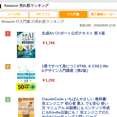
Amazon 売れ筋ランキング
ノートPC
PCソフト
IT入門書
電子書籍リーダー
Amazon IT入門書 の売れ筋ランキング
更新日時：2026/08/09 12:05
Apple 2026 MacBook Neo A18 Proチッ
Robloxギフトカード - 800 Robux 【限
生成AIパスポート公式テキスト 第４版
プ搭載13インチノートブック：AIとAppl
定バーチャルアイテムを含む】 【オンラ
e Intelligenceのために設計、Liquid Ret
インゲームコード】 ロブロックス | オン
￥1,766
inaディスプレイ、8GBユニファイドメモ
ラインコード版
リ、256GB SSDストレージ、1080p Fac
eTime HDカメラ - インディゴ
￥1,300
￥119,800
1冊ですべて身につくHTML & CSSとWe
bデザイン入門講座［第2版］
Robloxギフトカード - 1000 Robux 【限
定バーチャルアイテムを含む】 【オンラ
tomtoc 360°保護 15.6 16インチ パソコ
インゲームコード】 ロブロックス |オン
￥1,292
ンケース Dell NEC Lavie ASUS HP dyna
ラインコード版
book Lenovo対応
￥1,600
￥2,952
ClaudeCode いちばんやさしい 教科書:
非エンジニア 初心者 素人 でも安心 使い
方 マニュアル AI副業にもコンテンツ作成
Robloxギフトカード - 2,000 Robux 【限
にもKindle出版にも！ 非エンジニアのた
Apple 2026 MacBook Air M5チップ搭載
定バーチャルアイテムを含む】 【オンラ
めのAIコーディング入門シリーズ