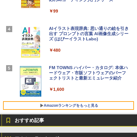
13インチノートブック：AIとApple Intell
インゲームコード】 ロブロックス | オン
igence、13.6インチLiquid Retinaディ
ラインコード版
￥99
スプレイ、16GBユニファイドメモリ、1
TB SSDストレージ、12MPセンターフレ
￥3,200
ームカメラ、日本語キーボード、Touch I
D - ミッドナイト
AIイラスト表現辞典: 思い通りの絵を引き
出す プロンプトの言葉 AI画像生成シリー
Microsoft Office Home & Business 202
￥278,800
ズ (はぴーイラストLabo)
4(最新 永続版)|オンラインコード版|Wind
ows11、10/mac対応|PC2台
￥480
【Amazon.co.jp限定】 HP ノートパソコ
￥39,582
ン 15-fd 15.6インチ 16GBメモリ 512GB
SSD インテル Core 5
FM TOWNS ハイパー・カタログ: 本体ハ
ードウェア・市販ソフトウェアのパーフ
Windows版 | Minecraft (マインクラフ
￥129,800
ェクトリストと最新エミュレータ紹介
ト): Java & Bedrock Edition | オンライ
ンコード版
￥1,600
FMV ノートパソコン WE1-K3 (MS 365 P
￥3,600
ersonal/Copilotキー搭載/Win 11/15.6型/
Core i5/16GB/SSD 512GB/ホワイト) FM
Amazonランキングをもっと見る
VWK3E15W_AZ
おすすめ記事
￥139,880
Amazon Kindle - 目に優しい、かさばら
ない、大きな画面で読みやすい、6週間持