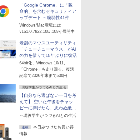
「Google Chrome」に「致
命的」を含むセキュリティア
ップデート ～脆弱性41件に
対処
Windows/Mac環境には
v151.0.7922.108/.109が展開中
老舗のマウスユーティリティ
「チューチューマウス」がAI
の力を借りて15年ぶりに復活
64bit化、Windows 10/11、
「Chrome」も走り回る。復活
記念で2026年末まで500円
現役学生がつづるAIとの生活
【自分なら選ばない一日を考
えて】 空いた午後をチャッ
ピーに捧げたら、思わぬ絶景
に出会った話
～現役学生がつづるAIとの生活
本日みつけたお買い得
連載
情報