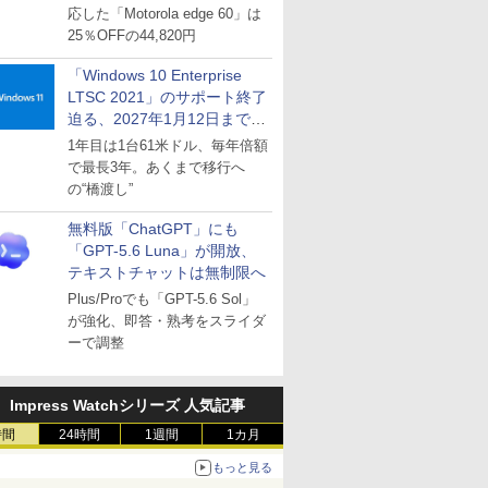
応した「Motorola edge 60」は
25％OFFの44,820円
「Windows 10 Enterprise
LTSC 2021」のサポート終了
迫る、2027年1月12日まで
～ESUは9月1日から販売
1年目は1台61米ドル、毎年倍額
で最長3年。あくまで移行へ
の“橋渡し”
無料版「ChatGPT」にも
「GPT-5.6 Luna」が開放、
テキストチャットは無制限へ
Plus/Proでも「GPT-5.6 Sol」
が強化、即答・熟考をスライダ
ーで調整
Impress Watchシリーズ 人気記事
時間
24時間
1週間
1カ月
もっと見る