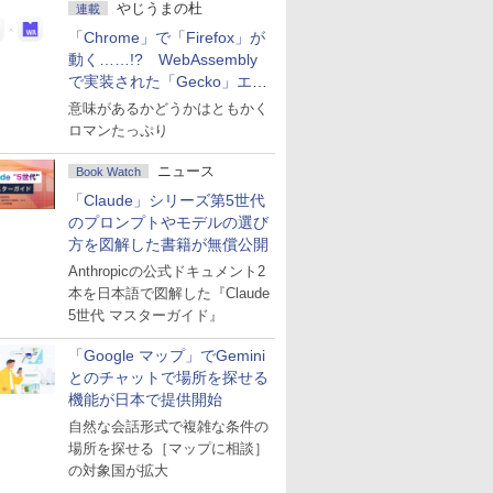
やじうまの杜
連載
「Chrome」で「Firefox」が
動く……!? WebAssembly
で実装された「Gecko」エン
ジン
意味があるかどうかはともかく
ロマンたっぷり
ニュース
Book Watch
「Claude」シリーズ第5世代
のプロンプトやモデルの選び
方を図解した書籍が無償公開
Anthropicの公式ドキュメント2
本を日本語で図解した『Claude
5世代 マスターガイド』
「Google マップ」でGemini
とのチャットで場所を探せる
機能が日本で提供開始
自然な会話形式で複雑な条件の
場所を探せる［マップに相談］
の対象国が拡大