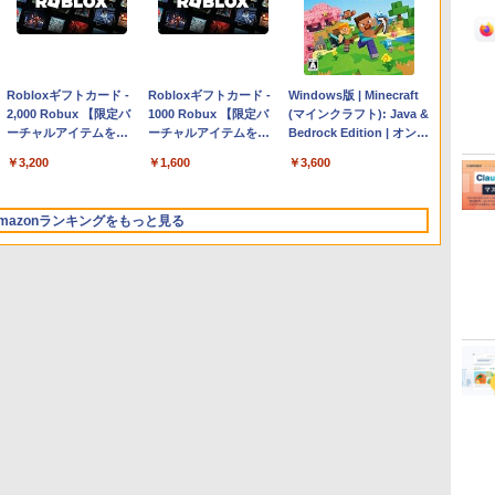
Apple 2026 MacBook
Robloxギフトカード -
【Amazon.co.jp限定】
Robloxギフトカード -
FMV ノートパソコン
Windows版 | Minecraft
Air M5チップ搭載13イ
2,000 Robux 【限定バ
HP ノートパソコン 15-
1000 Robux 【限定バ
WE1-K3 (MS 365
(マインクラフト): Java &
ンチノートブック：AI
ーチャルアイテムを含
fd 15.6インチ 16GBメ
ーチャルアイテムを含
Personal/Copilotキー搭
Bedrock Edition | オンラ
とApple Intelligence、
む】 【オンラインゲー
モリ 512GB SSD イン
む】 【オンラインゲー
載/Win 11/15.6型/Core
インコード版
￥261,414
￥3,200
￥129,800
￥1,600
￥139,880
￥3,600
13.6インチLiquid
ムコード】 ロブロック
テル Core 5
ムコード】 ロブロック
i5/16GB/SSD 512GB/ホ
Retinaディスプレイ、
ス | オンラインコード
ス |オンラインコード版
ワイト)
16GBユニファイドメモ
版
FMVWK3E15W_AZ
mazonランキングをもっと見る
リ、1TB SSDストレー
ジ、12MPセンターフレ
ームカメラ、日本語キ
ーボード、Touch ID -
シルバー
ClaudeCode いちばん
Kindle Paperwhite シ
1冊ですべて身につく
Amazon Kindle
FM TOWNS ハイパー・
New Amazon Kindle
やさしい 教科書: 非エ
グニチャーエディショ
HTML & CSSとWebデ
Colorsoft | 16GBスト
カタログ: 本体ハードウ
Scribe Colorsoft | 11イ
ンジニア 初心者 素人
ン (32GB) 7インチディ
ザイン入門講座［第2
レージ、防水、7インチ
ェア・市販ソフトウェア
ンチカラーディスプレ