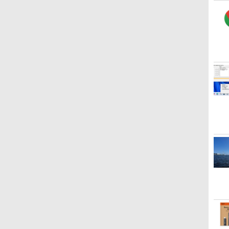
でも安心 使い方 マニュ
スプレイ、明るさ自動
版］
カラーディスプレイ、
のパーフェクトリストと
イ、64GBストレージ、
￥99
￥27,980
￥1,292
￥31,980
￥1,600
￥115,980
アル AI副業にもコンテ
調整、色調調節ライ
色調調節ライト、最大8
最新エミュレータ紹介
ノート機能搭載、明るさ
ンツ作成にもKindle出
ト、12週間持続バッテ
週間持続バッテリー、
自動調整、色調調節ライ
版にも！ 非エンジニア
リー、広告なし、メタ
広告無し、ブラック
ト、プレミアムペン付
のためのAIコーディン
リックブラック
(2025年発売)
き、グラファイト
グ入門シリーズ