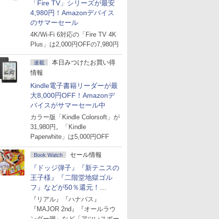
「Fire TV」シリーズが最安
4,980円！Amazonデバイス
のサマーセール
4K/Wi-Fi 6対応の「Fire TV 4K
Plus」は2,000円OFFの7,980円
本日みつけたお買い得
連載
情報
Kindle電子書籍リーダーが最
大8,000円OFF！Amazonデ
バイスがサマーセール中
カラー版「Kindle Colorsoft」が
31,980円。「Kindle
Paperwhite」は5,000円OFF
セール情報
Book Watch
『ドッジ弾子』『新テニスの
王子様』『二階堂地獄ゴル
フ』などが50％還元！
Amazonマンガ週末セール
『リアル』『ハナバス』
『MAJOR 2nd』『オールラウ
ンダー廻』など「アツいスポー