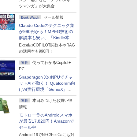
ツマンガ」が大集合
セール情報
Book Watch
Claude Codeのテクニック集
が990円から！MPEG技術の
解説本も安い、「Kindle本サ
マーセール」第2弾開始！
ExcelのCOPILOT関数本やRAG
の活用本も990円！
使ってわかるCopilot+
連載
PC
Snapdragon XのNPUでチャ
ットAIが動く！ Qualcomm向
けAI実行環境「GenieX」を
試してみた
本日みつけたお買い得
連載
情報
モトローラのAndroidスマホ
が最安17,820円！Amazonで
セール中
Android 16でNFC/FeliCaにも対