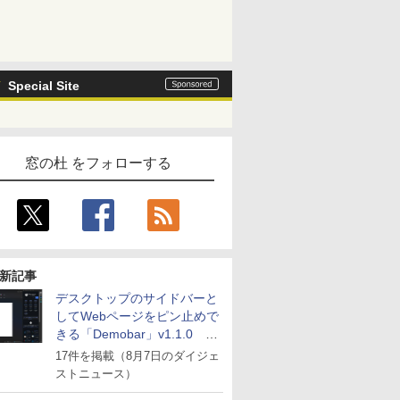
Special Site
窓の杜 をフォローする
新記事
デスクトップのサイドバーと
してWebページをピン止めで
きる「Demobar」v1.1.0 ほ
か
17件を掲載（8月7日のダイジェ
ストニュース）