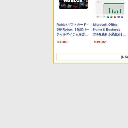
Apple 2026 MacBook
Robloxギフトカード -
tomtoc 360°保護 15.6
Microsoft Office
Neo A18 Proチップ搭
800 Robux 【限定バー
16インチ パソコンケー
Home & Business
載13インチノートブッ
チャルアイテムを含
ス Dell NEC Lavie
2024(最新 永続版)|オン
ク：AIとApple
む】 【オンラインゲー
ASUS HP dynabook
ラインコード
￥162,598
￥1,300
￥2,952
￥39,582
Intelligence、Liquid
ムコード】 ロブロック
Lenovo対応
版|Windows11、
Retinaディスプレイ、
ス | オンラインコード
10/mac対応|PC2台
8GBメモリ、512GB
版
A
SSD、1080p FaceTime
HDカメラ、Touch ID -
インディゴ + 3年延長
AppleCare+ for 13イン
チMacBook Neo(A18
Pro)|ダウンロード版
生成AIパスポート公式
Amazon Kindle
AIイラスト表現辞典: 思
Amazon Kindle - 目に
テキスト 第４版
Paperwhite (16GB) 7
い通りの絵を引き出す
優しい、かさばらな
インチディスプレイ、
プロンプトの言葉 AI画
い、大きな画面で読み