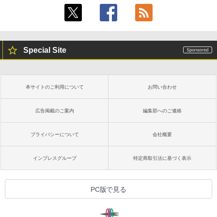
ラインコード版
書籍リーダー、ブラック、16GB、広告な
￥480
し
￥1,600
￥16,980
ClaudeCode いちばんやさしい 教科書:
非エンジニア 初心者 素人 でも安心 使い
Special Site
方 マニュアル AI副業にもコンテンツ作成
Microsoft Office Home & Business 202
にもKindle出版にも！ 非エンジニアのた
4(最新 永続版)|オンラインコード版|Wind
Kindle Paperwhite シグニチャーエディ
めのAIコーディング入門シリーズ
ows11、10/mac対応|PC2台
ション (32GB) 7インチディスプレイ、明
るさ自動調整、色調調節ライト、12週間
持続バッテリー、広告なし、メタリック
￥99
￥39,582
本サイトのご利用について
お問い合わせ
ブラック
￥27,980
広告掲載のご案内
編集部へのご連絡
1冊ですべて身につくHTML & CSSとWe
Robloxギフトカード - 2,000 Robux 【限
bデザイン入門講座［第2版］
定バーチャルアイテムを含む】 【オンラ
インゲームコード】 ロブロックス | オン
プライバシーについて
会社概要
ラインコード版
Amazon Kindle Colorsoft | 16GBストレ
￥1,292
ージ、防水、7インチカラーディスプレ
イ、色調調節ライト、最大8週間持続バッ
￥3,200
インプレスグループ
特定商取引法に基づく表示
テリー、広告無し、ブラック (2025年発
売)
FM TOWNS ハイパー・カタログ: 本体ハ
ードウェア・市販ソフトウェアのパーフ
Windows版 | Minecraft (マインクラフ
￥31,980
PC版で見る
ェクトリストと最新エミュレータ紹介
ト): Java & Bedrock Edition | オンライ
ンコード版
￥1,600
New Amazon Kindle Scribe Colorsoft |