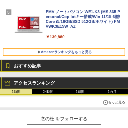
FMV ノートパソコン WE1-K3 (MS 365 P
ersonal/Copilotキー搭載/Win 11/15.6型/
Core i5/16GB/SSD 512GB/ホワイト) FM
VWK3E15W_AZ
￥139,880
Amazonランキングをもっと見る
おすすめ記事
Robloxギフトカード - 800 Robux 【限
生成AIパスポート公式テキスト 第４版
Amazon Kindle Paperwhite (16GB) 7イ
定バーチャルアイテムを含む】 【オンラ
ンチディスプレイ、色調調節ライト、12
アクセスランキング
インゲームコード】 ロブロックス | オン
週間持続バッテリー、広告なし、ブラッ
￥1,766
ラインコード版
ク
1時間
24時間
1週間
1カ月
￥1,300
￥22,980
もっと見る
AIイラスト表現辞典: 思い通りの絵を引き
出す プロンプトの言葉 AI画像生成シリー
Robloxギフトカード - 1000 Robux 【限
Amazon Kindle - 目に優しい、かさばら
窓の杜 をフォローする
ズ (はぴーイラストLabo)
定バーチャルアイテムを含む】 【オンラ
ない、大きな画面で読みやすい、6週間持
インゲームコード】 ロブロックス |オン
続バッテリー、6インチディスプレイ電子