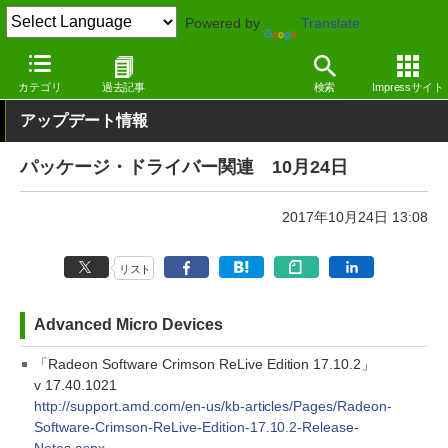
Powered by
Translate
窓の杜
その他の話題
トピック
アップデート
カテゴリ
過去記事
検索
Impressサイト
アップデート情報
パッケージ・ドライバー関連 10月24日
2017年10月24日 13:08
リスト
Advanced Micro Devices
「Radeon Software Crimson ReLive Edition 17.10.2」
v 17.40.1021
http://support.amd.com/en-us/kb-articles/Pages/Radeon-
Software-Crimson-ReLive-Edition-17.10.2-Release-