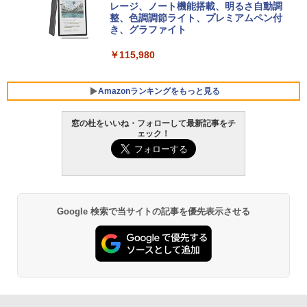
ersonal/Copilotキー搭載/Win 11/15.6型/
レージ、ノート機能搭載、明るさ自動調
Core i5/16GB/SSD 512GB/ホワイト) FM
整、色調調節ライト、プレミアムペン付
VWK3E15W_AZ
き、グラファイト
￥139,880
￥115,980
Amazonランキングをもっと見る
窓の杜をいいね・フォローして最新記事をチ
ェック！
Google 検索で当サイトの記事を優先表示させる