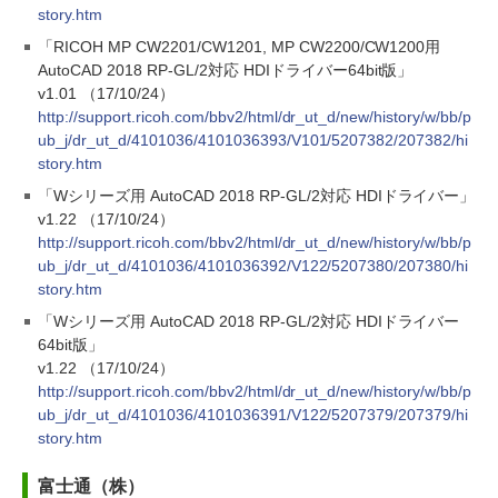
story.htm
「RICOH MP CW2201/CW1201, MP CW2200/CW1200用
AutoCAD 2018 RP-GL/2対応 HDIドライバー64bit版」
v1.01 （17/10/24）
http://support.ricoh.com/bbv2/html/dr_ut_d/new/history/w/bb/p
ub_j/dr_ut_d/4101036/4101036393/V101/5207382/207382/hi
story.htm
「Wシリーズ用 AutoCAD 2018 RP-GL/2対応 HDIドライバー」
v1.22 （17/10/24）
http://support.ricoh.com/bbv2/html/dr_ut_d/new/history/w/bb/p
ub_j/dr_ut_d/4101036/4101036392/V122/5207380/207380/hi
story.htm
「Wシリーズ用 AutoCAD 2018 RP-GL/2対応 HDIドライバー
64bit版」
v1.22 （17/10/24）
http://support.ricoh.com/bbv2/html/dr_ut_d/new/history/w/bb/p
ub_j/dr_ut_d/4101036/4101036391/V122/5207379/207379/hi
story.htm
富士通（株）