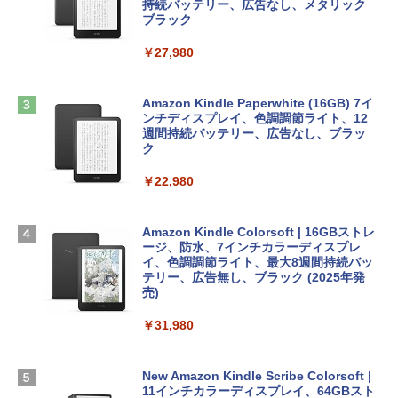
ンケース Dell NEC Lavie ASUS HP dyna
持続バッテリー、広告なし、メタリック
book Lenovo対応
ブラック
￥1,600
1冊ですべて身につくHTML & CSSとWe
￥2,952
￥27,980
bデザイン入門講座［第2版］
Microsoft Office Home & Business 202
4(最新 永続版)|オンラインコード版|Wind
￥1,292
Apple 2026 MacBook Air M5チップ搭載
ows11、10/mac対応|PC2台
Amazon Kindle Paperwhite (16GB) 7イ
13インチノートブック：AIとApple Intell
ンチディスプレイ、色調調節ライト、12
igence、13.6インチLiquid Retinaディ
週間持続バッテリー、広告なし、ブラッ
￥39,582
スプレイ、16GBユニファイドメモリ、51
ク
ClaudeCode いちばんやさしい 教科書:
2GB SSDストレージ、12MPセンターフ
非エンジニア 初心者 素人 でも安心 使い
レームカメラ、日本語キーボード、Touc
￥22,980
方 マニュアル AI副業にもコンテンツ作成
Robloxギフトカード - 2,000 Robux 【限
h ID - ミッドナイト
にもKindle出版にも！ 非エンジニアのた
定バーチャルアイテムを含む】 【オンラ
めのAIコーディング入門シリーズ
インゲームコード】 ロブロックス | オン
￥224,800
ラインコード版
Amazon Kindle Colorsoft | 16GBストレ
￥99
ージ、防水、7インチカラーディスプレ
イ、色調調節ライト、最大8週間持続バッ
￥3,200
【Amazon.co.jp限定】 HP ノートパソコ
テリー、広告無し、ブラック (2025年発
ン 15-fd 15.6インチ 16GBメモリ 512GB
売)
FM TOWNS ハイパー・カタログ: 本体ハ
SSD インテル Core 5
ードウェア・市販ソフトウェアのパーフ
Windows版 | Minecraft (マインクラフ
￥31,980
ェクトリストと最新エミュレータ紹介
ト): Java & Bedrock Edition | オンライ
￥129,800
ンコード版
￥1,600
New Amazon Kindle Scribe Colorsoft |
￥3,600
FMV ノートパソコン WE1-K3 (MS 365 P
11インチカラーディスプレイ、64GBスト