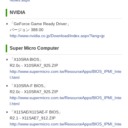
Notes.aspx
NVIDIA
「GeForce Game Ready Driver」
バージョン 388.00
http://www.nvidia.co.jp/Download/index.aspx?lang=jp
Super Micro Computer
「X10SRA BIOS」
R2.0c - X10SRA7_925.ZIP
http://www.supermicro.com.tw/ResourceApps/BIOS_IPMI_Inte
l.html
「X10SRA-F BIOS」
R2.0c - X10SRA7_925.ZIP
http://www.supermicro.com.tw/ResourceApps/BIOS_IPMI_Inte
l.html
「X11SAE/X11SAE-F BIOS」
R2.1 - X11SAE7_912.ZIP
http://www.supermicro.com.tw/ResourceApps/BIOS_IPMI_Inte