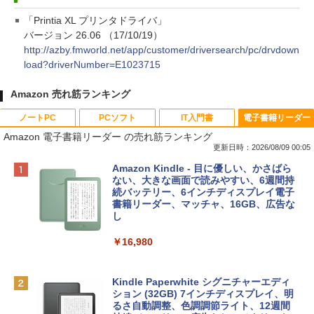
「Printia XL プリンタドライバ」
バージョン 26.06 （17/10/19）
http://azby.fmworld.net/app/customer/driversearch/pc/drvdown
load?driverNumber=E1023715
Amazon 売れ筋ランキング
ノートPC
PCソフト
IT入門書
電子書籍リーダー
Amazon 電子書籍リーダー の売れ筋ランキング
更新日時：2026/08/09 00:05
Apple 2026 MacBook Neo A18 Proチッ
Robloxギフトカード - 800 Robux 【限
生成AIパスポート公式テキスト 第４版
Amazon Kindle - 目に優しい、かさばら
プ搭載13インチノートブック：AIとAppl
定バーチャルアイテムを含む】 【オンラ
ない、大きな画面で読みやすい、6週間持
e Intelligenceのために設計、Liquid Ret
インゲームコード】 ロブロックス | オン
続バッテリー、6インチディスプレイ電子
￥1,766
inaディスプレイ、8GBユニファイドメモ
ラインコード版
書籍リーダー、マッチャ、16GB、広告な
リ、512GB SSDストレージ、1080p Fac
し
eTime HDカメラ、Touch ID - インディ
￥1,300
ゴ
￥16,980
AIイラスト表現辞典: 思い通りの絵を引き
￥137,800
出す プロンプトの言葉 AI画像生成シリー
Robloxギフトカード - 1000 Robux 【限
ズ (はぴーイラストLabo)
定バーチャルアイテムを含む】 【オンラ
Kindle Paperwhite シグニチャーエディ
インゲームコード】 ロブロックス |オン
ション (32GB) 7インチディスプレイ、明
tomtoc 360°保護 15.6 16インチ パソコ
ラインコード版
るさ自動調整、色調調節ライト、12週間
￥480