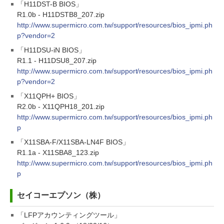
「H11DST-B BIOS」
R1.0b - H11DSTB8_207.zip
http://www.supermicro.com.tw/support/resources/bios_ipmi.ph
p?vendor=2
「H11DSU-iN BIOS」
R1.1 - H11DSU8_207.zip
http://www.supermicro.com.tw/support/resources/bios_ipmi.ph
p?vendor=2
「X11QPH+ BIOS」
R2.0b - X11QPH18_201.zip
http://www.supermicro.com.tw/support/resources/bios_ipmi.ph
p
「X11SBA-F/X11SBA-LN4F BIOS」
R1.1a - X11SBA8_123.zip
http://www.supermicro.com.tw/support/resources/bios_ipmi.ph
p
セイコーエプソン（株）
「LFPアカウンティングツール」