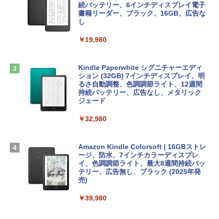
インゲームコード】 ロブロックス | オン
続バッテリー、6インチディスプレイ電子
tomtoc 360°保護 15.6 16インチ パソコ
ラインコード版
書籍リーダー、ブラック、16GB、広告な
￥480
ンケース Dell NEC Lavie ASUS HP dyna
し
book Lenovo対応
￥3,200
￥19,980
ClaudeCode いちばんやさしい 教科書:
￥2,952
非エンジニア 初心者 素人 でも安心 使い
方 マニュアル AI副業にもコンテンツ作成
Microsoft Office Home & Business 202
にもKindle出版にも！ 非エンジニアのた
4(最新 永続版)|オンラインコード版|Wind
Kindle Paperwhite シグニチャーエディ
めのAIコーディング入門シリーズ
Apple 2026 MacBook Air M5チップ搭載
ows11、10/mac対応|PC2台
ション (32GB) 7インチディスプレイ、明
13インチノートブック：AIとApple Intell
るさ自動調整、色調調節ライト、12週間
igence、13.6インチLiquid Retinaディ
持続バッテリー、広告なし、メタリック
￥99
￥39,582
スプレイ、24GBユニファイドメモリ、1
ジェード
TB SSD、12MPセンターフレームカメ
ラ、Touch ID - ミッドナイト + 3年延長
￥32,980
FM TOWNS ハイパー・カタログ: 本体ハ
Robloxギフトカード - 1000 Robux 【限
AppleCare+ for 13インチMacBook Air
ードウェア・市販ソフトウェアのパーフ
定バーチャルアイテムを含む】 【オンラ
(M5)|ダウンロード版
ェクトリストと最新エミュレータ紹介
インゲームコード】 ロブロックス |オン
ラインコード版
Amazon Kindle Colorsoft | 16GBストレ
￥347,600
ージ、防水、7インチカラーディスプレ
￥1,600
イ、色調調節ライト、最大8週間持続バッ
￥1,600
テリー、広告無し、ブラック (2025年発
【Amazon.co.jp限定】 HP ノートパソコ
売)
1冊ですべて身につくHTML & CSSとWe
ン 15-fd 15.6インチ 16GBメモリ 512GB
bデザイン入門講座［第2版］
Microsoft Office Home 2024(最新 永続
SSD インテル Core 5
￥39,980
版)|オンラインコード版|Windows11、1
0/mac対応|PC2台
￥2,326
￥129,800