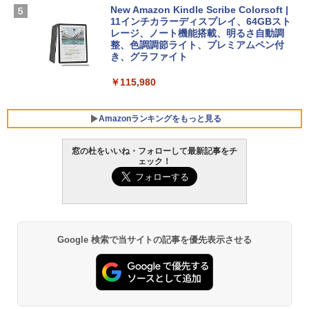
New Amazon Kindle Scribe Colorsoft |
￥37,224
11インチカラーディスプレイ、64GBスト
FMV ノートパソコン WE1-K3 (MS 365 P
レージ、ノート機能搭載、明るさ自動調
ersonal/Copilotキー搭載/Win 11/15.6型/
整、色調調節ライト、プレミアムペン付
Core i5/16GB/SSD 512GB/ホワイト) FM
き、グラファイト
VWK3E15W_AZ
￥115,980
￥120,000
Amazonランキングをもっと見る
窓の杜をいいね・フォローして最新記事をチ
ェック！
Google 検索で当サイトの記事を優先表示させる