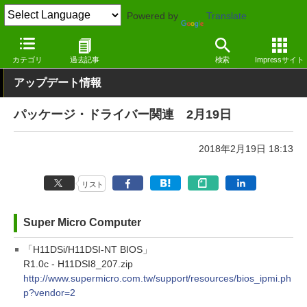
Powered by
Translate
窓の杜
その他の話題
トピック
アップデート
カテゴリ
過去記事
検索
Impressサイト
アップデート情報
パッケージ・ドライバー関連 2月19日
2018年2月19日 18:13
リスト
Super Micro Computer
「H11DSi/H11DSI-NT BIOS」
R1.0c - H11DSI8_207.zip
http://www.supermicro.com.tw/support/resources/bios_ipmi.ph
p?vendor=2