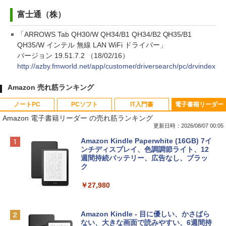
富士通（株）
「ARROWS Tab QH30/W QH34/B1 QH34/B2 QH35/B1
QH35/W インテル 無線 LAN WiFi ドライバー」
バージョン 19.51.7.2 （18/02/16）
http://azby.fmworld.net/app/customer/driversearch/pc/drvindex
Amazon 売れ筋ランキング
ノートPC
PCソフト
IT入門書
電子書籍リーダー
Amazon 電子書籍リーダー の売れ筋ランキング
更新日時：2026/08/07 00:05
Apple 2026 MacBook Neo A18 Proチッ
Robloxギフトカード - 800 Robux 【限
生成AIパスポート公式テキスト 第４版
Amazon Kindle Paperwhite (16GB) 7イ
プ搭載13インチノートブック：AIとAppl
定バーチャルアイテムを含む】 【オンラ
ンチディスプレイ、色調調節ライト、12
e Intelligence、Liquid Retinaディスプ
インゲームコード】 ロブロックス | オン
週間持続バッテリー、広告なし、ブラッ
￥1,766
レイ、8GBメモリ、512GB SSD、1080p
ラインコード版
ク
FaceTime HDカメラ、Touch ID - インデ
ィゴ + 3年延長 AppleCare+ for 13インチ
￥1,300
￥27,980
MacBook Neo(A18 Pro)|ダウンロード版
AIイラスト表現辞典: 思い通りの絵を引き
￥162,598
出す プロンプトの言葉 AI画像生成シリー
Robloxギフトカード - 2,000 Robux 【限
Amazon Kindle - 目に優しい、かさばら
ズ (はぴーイラストLabo)
定バーチャルアイテムを含む】 【オンラ
ない、大きな画面で読みやすい、6週間持