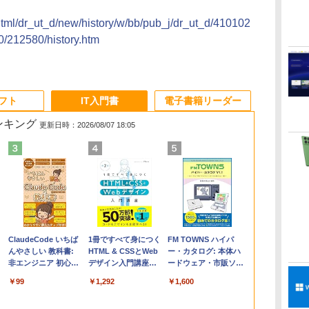
/html/dr_ut_d/new/history/w/bb/pub_j/dr_ut_d/410102
/212580/history.htm
ソフト
IT入門書
電子書籍リーダー
ランキング
更新日時：2026/08/07 18:05
Apple 2026
Robloxギフトカード
ClaudeCode いちば
【Amazon.co.jp限
Robloxギフトカード
1冊ですべて身につく
FMV ノートパソコン
Windows版 |
FM TOWNS ハイパ
コ
MacBook Air M5チ
- 2,000 Robux 【限
んやさしい 教科書:
定】 HP ノートパソ
- 1000 Robux 【限定
HTML & CSSとWeb
WE1-K3 (MS 365
Minecraft (マインクラ
ー・カタログ: 本体ハ
ップ搭載13インチノ
定バーチャルアイテ
非エンジニア 初心者
コン 15-fd 15.6イン
バーチャルアイテム
デザイン入門講座
Personal/Copilotキー
フト): Java & Bedrock
ードウェア・市販ソフ
ートブック：AIと
ムを含む】 【オンラ
素人 でも安心 使い方
チ 16GBメモリ
を含む】 【オンライ
［第2版］
搭載/Win 11/15.6
Edition | オンラインコ
トウェアのパーフェク
￥261,414
￥3,200
￥99
￥129,800
￥1,600
￥1,292
￥139,880
￥3,600
￥1,600
Apple Intelligence、
インゲームコード】
マニュアル AI副業に
512GB SSD インテ
ンゲームコード】 ロ
型/Core i5/16GB/SSD
ード版
トリストと最新エミュ
13.6インチLiquid
ロブロックス | オン
もコンテンツ作成に
ル Core 5
ブロックス |オンライ
512GB/ホワイト)
レータ紹介