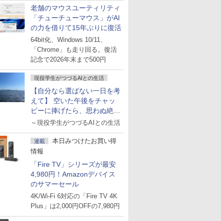
老舗のマウスユーティリティ
「チューチューマウス」がAI
の力を借りて15年ぶりに復活
64bit化、Windows 10/11、
「Chrome」も走り回る。復活
記念で2026年末まで500円
現役学生がつづるAIとの生活
【自分なら選ばない一日を考
えて】 空いた午後をチャッ
ピーに捧げたら、思わぬ絶景
に出会った話
～現役学生がつづるAIとの生活
本日みつけたお買い得
連載
情報
「Fire TV」シリーズが最安
4,980円！Amazonデバイス
のサマーセール
4K/Wi-Fi 6対応の「Fire TV 4K
Plus」は2,000円OFFの7,980円