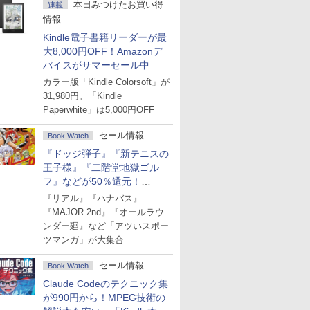
本日みつけたお買い得
連載
情報
Kindle電子書籍リーダーが最
大8,000円OFF！Amazonデ
バイスがサマーセール中
カラー版「Kindle Colorsoft」が
31,980円。「Kindle
Paperwhite」は5,000円OFF
セール情報
Book Watch
『ドッジ弾子』『新テニスの
王子様』『二階堂地獄ゴル
フ』などが50％還元！
Amazonマンガ週末セール
『リアル』『ハナバス』
『MAJOR 2nd』『オールラウ
ンダー廻』など「アツいスポー
ツマンガ」が大集合
セール情報
Book Watch
Claude Codeのテクニック集
が990円から！MPEG技術の