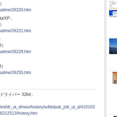
8）
/readme/26220.htm
sta/XP」
8）
/readme/26221.htm
」
08）
/readme/26229.htm
08）
/readme/26255.htm
Sドライバー 32bit」
/html/dr_ut_d/new/history/w/bb/pub_j/dr_ut_d/410103
212513/history.htm