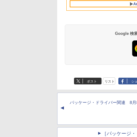
Retinaディスプレ
インコード版
A
イ、8GBメモリ、
512GB SSD、1080p
FaceTime HDカメ
ラ、Touch ID - イン
ディゴ + 3年延長
AppleCare+ for 13イ
Google
ンチMacBook
Neo(A18 Pro)|ダウン
ロード版
Amazon Kindle
Amazon Kindle - 目
Paperwhite (16GB)
に優しい、かさばら
7インチディスプレ
ない、大きな画面で
ポスト
リスト
シ
イ、色調調節ライ
読みやすい、6週間
￥22,980
￥16,980
ト、12週間持続バッ
続バッテリー、6イ
テリー、広告なし、
チディスプレイ電子
ブラック
書籍リーダー、ブラ
パッケージ・ドライバー関連 8月
ック、16GB、広告
▲
し
［パッケージ・