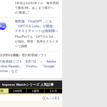
～ESUは9月1日から販売
1年目は1台61米ドル、毎年倍額
で最長3年。あくまで移行へ
の“橋渡し”
無料版「ChatGPT」にも
「GPT-5.6 Luna」が開放、
テキストチャットは無制限へ
Plus/Proでも「GPT-5.6 Sol」
が強化、即答・熟考をスライダ
ーで調整
窓の杜収録ソフト
ップデート情報
の杜収録ソフト 8月7日 ～「Adobe
robat Reader」「Firefox」「Google
hrome」など
Impress Watchシリーズ 人気記事
時間
24時間
1週間
1カ月
もっと見る