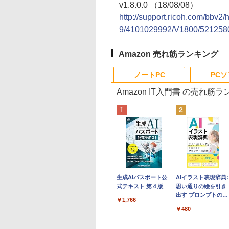
v1.8.0.0 （18/08/08）
http://support.ricoh.com/bbv2
9/4101029992/V1800/5212580
Amazon 売れ筋ランキング
ノートPC
PC
Amazon IT入門書 の売れ筋
Apple 2026
Robloxギフトカード
生成AIパスポート公
tomtoc 360°保護
Microsoft Office
AIイラスト表現辞典:
MacBook Neo A18
- 800 Robux 【限定
式テキスト 第４版
15.6 16インチ パソ
Home & Business
思い通りの絵を引き
Proチップ搭載13イ
バーチャルアイテム
ンケース Dell NEC
2024(最新 永続版)|オ
出す プロンプトの言
￥1,766
ンチノートブック：
を含む】 【オンライ
Lavie ASUS HP
ンラインコード
葉 AI画像生成シリー
￥162,598
￥1,300
￥2,952
￥39,582
￥480
AIとApple
ンゲームコード】 ロ
dynabook Lenovo
版|Windows11、
ズ (はぴーイラスト
Intelligence、Liquid
ブロックス | オンラ
対応
10/mac対応|PC2台
Labo)