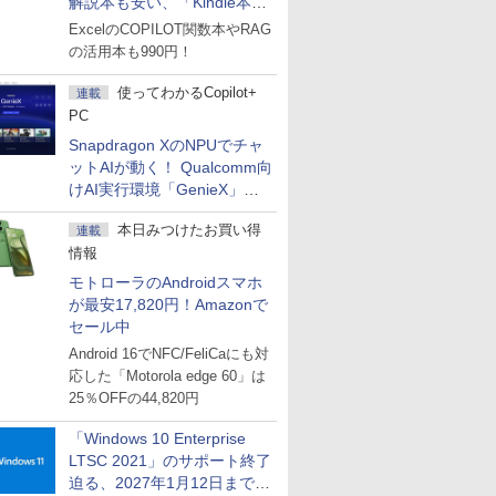
解説本も安い、「Kindle本サ
マーセール」第2弾開始！
ExcelのCOPILOT関数本やRAG
の活用本も990円！
使ってわかるCopilot+
連載
PC
Snapdragon XのNPUでチャ
ットAIが動く！ Qualcomm向
けAI実行環境「GenieX」を
試してみた
本日みつけたお買い得
連載
情報
モトローラのAndroidスマホ
が最安17,820円！Amazonで
セール中
Android 16でNFC/FeliCaにも対
応した「Motorola edge 60」は
25％OFFの44,820円
「Windows 10 Enterprise
LTSC 2021」のサポート終了
迫る、2027年1月12日まで