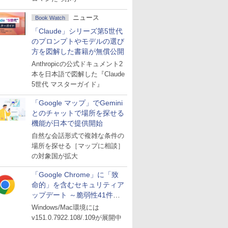
ニュース
Book Watch
「Claude」シリーズ第5世代
のプロンプトやモデルの選び
方を図解した書籍が無償公開
Anthropicの公式ドキュメント2
本を日本語で図解した『Claude
5世代 マスターガイド』
「Google マップ」でGemini
とのチャットで場所を探せる
機能が日本で提供開始
自然な会話形式で複雑な条件の
場所を探せる［マップに相談］
の対象国が拡大
「Google Chrome」に「致
命的」を含むセキュリティア
ップデート ～脆弱性41件に
対処
Windows/Mac環境には
v151.0.7922.108/.109が展開中