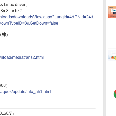
s Linux driver」
8rc8.tar.bz2
downloads/downloadsView.aspx?Langid=4&PNid=24&
DownTypeID=3&GetDown=false
（株）
ownload/mediatrans2.html
/08）
t/aquos/update/info_ah1.html
8.1/8/7」