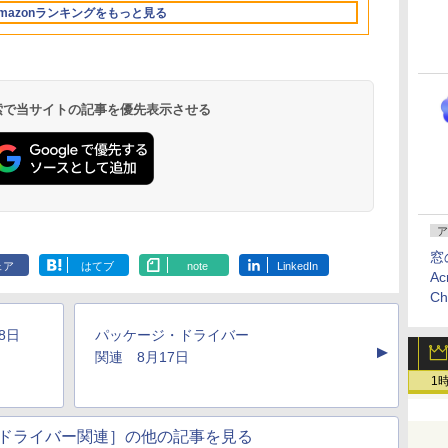
Retinaディスプレ
ラインコード版
もKindle出版にも！
ンコード版
FMVWK3E15W_AZ
mazonランキングをもっと見る
イ、16GBユニファイ
非エンジニアのため
ドメモリ、1TB SSD
のAIコーディング入
ストレージ、12MPセ
門シリーズ
ンターフレームカメ
ラ、日本語キーボー
ド、Touch ID - シル
 検索で当サイトの記事を優先表示させる
バー
Kindle Paperwhite
Amazon Kindle
New Amazon Kindle
ア
シグニチャーエディ
Colorsoft | 16GBス
Scribe Colorsoft | 11
ション (32GB) 7イン
トレージ、防水、7イ
インチカラーディスプ
窓
ェア
はてブ
note
LinkedIn
持
チディスプレイ、明
ンチカラーディスプ
レイ、64GBストレー
Ac
￥27,980
￥31,980
￥115,980
ン
るさ自動調整、色調
レイ、色調調節ライ
ジ、ノート機能搭載、
C
調節ライト、12週間
ト、最大8週間持続バ
明るさ自動調整、色調
持続バッテリー、広
ッテリー、広告無
調節ライト、プレミア
8日
パッケージ・ドライバー
な
告なし、メタリック
し、ブラック (2025
ムペン付き、グラファ
▲
ブラック
年発売)
イト
関連 8月17日
1
ドライバー関連］の他の記事を見る