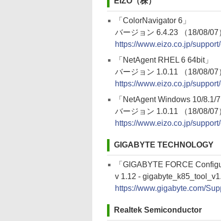
EIZO（株）
「ColorNavigator 6」
バージョン 6.4.23 （18/08/0
https://www.eizo.co.jp/suppor
「NetAgent RHEL 6 64bit」
バージョン 1.0.11 （18/08/0
https://www.eizo.co.jp/suppor
「NetAgent Windows 10/8.1/
バージョン 1.0.11 （18/08/0
https://www.eizo.co.jp/suppor
GIGABYTE TECHNOLOGY
「GIGABYTE FORCE Configu
v 1.12 - gigabyte_k85_tool_v1
https://www.gigabyte.com/Supp
Realtek Semiconductor