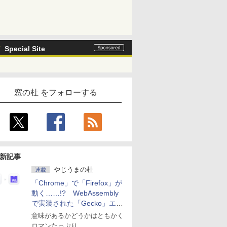
Special Site
窓の杜 をフォローする
新記事
やじうまの杜
連載
「Chrome」で「Firefox」が
動く……!? WebAssembly
で実装された「Gecko」エン
ジン
意味があるかどうかはともかく
ロマンたっぷり