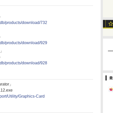
7）
t/db/products/download/732
7）
t/db/products/download/929
7」
7）
t/db/products/download/928
最
rator」
.12.exe
ort/Utility/Graphics-Card