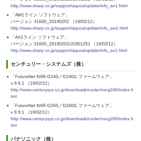
http://www.sharp.co.jp/support/aquos/update/info_an1.html
「AW1ライン ソフトウェア」
バージョン 31600_20190202 （19/02/12）
http://www.sharp.co.jp/support/aquos/update/info_aw1.html
「AX1ライン ソフトウェア」
バージョン 31600_20190202/J1901251 （19/02/12）
http://www.sharp.co.jp/support/aquos/update/info_ax1.html
センチュリー・システムズ（株）
「FutureNet NXR-G240／G240/L ファームウェア」
v 9.9.1 （19/02/12）
http://www.centurysys.co.jp/downloads/router/nxrg240/index.h
tml
「FutureNet NXR-G260／G260/L ファームウェア」
v 9.9.1 （19/02/12）
http://www.centurysys.co.jp/downloads/router/nxrg260/index.h
tml
パナソニック（株）