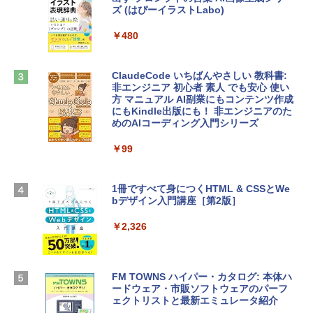
ズ (はぴーイラストLabo)
4(最新 永続版)|オンラインコード版|Wind
ows11、10/mac対応|PC2台
tomtoc 360°保護 15.6 16インチ パソコ
￥480
ンケース Dell NEC Lavie ASUS HP dyna
￥39,582
book Lenovo対応
ClaudeCode いちばんやさしい 教科書:
￥2,952
非エンジニア 初心者 素人 でも安心 使い
Robloxギフトカード - 2,000 Robux 【限
方 マニュアル AI副業にもコンテンツ作成
定バーチャルアイテムを含む】 【オンラ
にもKindle出版にも！ 非エンジニアのた
インゲームコード】 ロブロックス | オン
めのAIコーディング入門シリーズ
Apple 2026 MacBook Air M5チップ搭載
ラインコード版
13インチノートブック：AIとApple Intell
igence、13.6インチLiquid Retinaディ
￥99
￥3,200
スプレイ、24GBユニファイドメモリ、1
TB SSDストレージ、12MPセンターフレ
ームカメラ、日本語キーボード、Touch I
1冊ですべて身につくHTML & CSSとWe
Robloxギフトカード - 1000 Robux 【限
D - ミッドナイト
bデザイン入門講座［第2版］
定バーチャルアイテムを含む】 【オンラ
インゲームコード】 ロブロックス |オン
￥298,901
ラインコード版
￥2,326
￥1,600
【Amazon.co.jp限定】 HP ノートパソコ
ン 15-fd 15.6インチ 16GBメモリ 512GB
FM TOWNS ハイパー・カタログ: 本体ハ
SSD インテル Core 5
ードウェア・市販ソフトウェアのパーフ
Windows版 | Minecraft (マインクラフ
ェクトリストと最新エミュレータ紹介
ト): Java & Bedrock Edition | オンライ
￥129,800