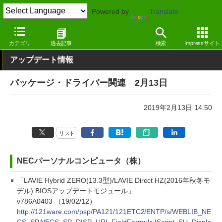
Powered by
Translate
窓の杜
その他の話題
トピック
アップデート
カテゴリ
過去記事
検索
Impressサイト
アップデート情報
パッケージ・ドライバー関連 2月13日
2019年2月13日 14:50
リスト
NECパーソナルコンピュータ（株）
「LAVIE Hybrid ZERO(13.3型)/LAVIE Direct HZ(2016年秋冬モ
デル) BIOSアップデートモジュール」
v786A0403 （19/02/12）
http://121ware.com/psp/PA121/121ETC2/ENTP/s/WEBLIB_NE