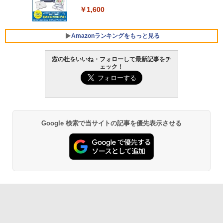
ンコード版
￥1,600
￥3,600
FMV ノートパソコン WE1-K3 (MS 365 P
ersonal/Copilotキー搭載/Win 11/15.6型/
Amazonランキングをもっと見る
Core i5/16GB/SSD 512GB/ホワイト) FM
VWK3E15W_AZ
窓の杜をいいね・フォローして最新記事をチ
ェック！
￥139,880
Amazon Kindle Paperwhite (16GB) 7イ
ンチディスプレイ、色調調節ライト、12
週間持続バッテリー、広告なし、ブラッ
ク
￥22,980
Google 検索で当サイトの記事を優先表示させる
Amazon Kindle - 目に優しい、かさばら
ない、大きな画面で読みやすい、6週間持
続バッテリー、6インチディスプレイ電子
書籍リーダー、ブラック、16GB、広告な
し
￥16,980