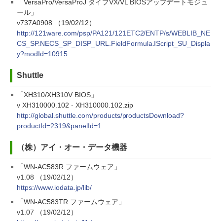
「VersaPro/VersaProJ タイプVX/VL BIOSアップデートモジュ
ール」
v737A0908 （19/02/12）
http://121ware.com/psp/PA121/121ETC2/ENTP/s/WEBLIB_NE
CS_SP.NECS_SP_DISP_URL.FieldFormula.IScript_SU_Displa
y?modId=10915
Shuttle
「XH310/XH310V BIOS」
v XH310000.102 - XH310000.102.zip
http://global.shuttle.com/products/productsDownload?
productId=2319&panelId=1
（株）アイ・オー・データ機器
「WN-AC583R ファームウェア」
v1.08 （19/02/12）
https://www.iodata.jp/lib/
「WN-AC583TR ファームウェア」
v1.07 （19/02/12）