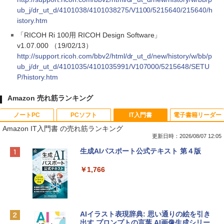
ub_j/dr_ut_d/4101038/4101038275/V1100/5215640/215640/h
istory.htm
「RICOH Ri 100用 RICOH Design Software」
v1.07.000 （19/02/13）
http://support.ricoh.com/bbv2/html/dr_ut_d/new/history/w/bb/p
ub_j/dr_ut_d/4101035/4101035991/V107000/5215648/SETU
P/history.htm
Amazon 売れ筋ランキング
ノートPC
PCソフト
IT入門書
電子書籍リーダー
Amazon IT入門書 の売れ筋ランキング
更新日時：2026/08/07 12:05
Apple 2026 MacBook Neo A18 Proチッ
Robloxギフトカード - 800 Robux 【限
生成AIパスポート公式テキスト 第４版
プ搭載13インチノートブック：AIとAppl
定バーチャルアイテムを含む】 【オンラ
e Intelligence、Liquid Retinaディスプ
インゲームコード】 ロブロックス | オン
￥1,766
レイ、8GBメモリ、512GB SSD、1080p
ラインコード版
FaceTime HDカメラ、Touch ID - インデ
ィゴ + 3年延長 AppleCare+ for 13インチ
￥1,300
MacBook Neo(A18 Pro)|ダウンロード版
AIイラスト表現辞典: 思い通りの絵を引き
￥162,598
出す プロンプトの言葉 AI画像生成シリー
Microsoft Office Home & Business 202