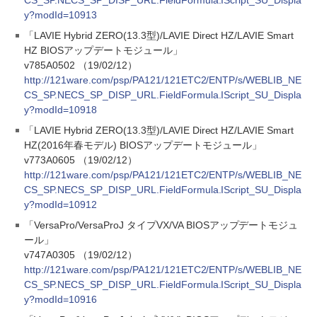
CS_SP.NECS_SP_DISP_URL.FieldFormula.IScript_SU_Displa
y?modId=10913
「LAVIE Hybrid ZERO(13.3型)/LAVIE Direct HZ/LAVIE Smart
HZ BIOSアップデートモジュール」
v785A0502 （19/02/12）
http://121ware.com/psp/PA121/121ETC2/ENTP/s/WEBLIB_NE
CS_SP.NECS_SP_DISP_URL.FieldFormula.IScript_SU_Displa
y?modId=10918
「LAVIE Hybrid ZERO(13.3型)/LAVIE Direct HZ/LAVIE Smart
HZ(2016年春モデル) BIOSアップデートモジュール」
v773A0605 （19/02/12）
http://121ware.com/psp/PA121/121ETC2/ENTP/s/WEBLIB_NE
CS_SP.NECS_SP_DISP_URL.FieldFormula.IScript_SU_Displa
y?modId=10912
「VersaPro/VersaProJ タイプVX/VA BIOSアップデートモジュ
ール」
v747A0305 （19/02/12）
http://121ware.com/psp/PA121/121ETC2/ENTP/s/WEBLIB_NE
CS_SP.NECS_SP_DISP_URL.FieldFormula.IScript_SU_Displa
y?modId=10916