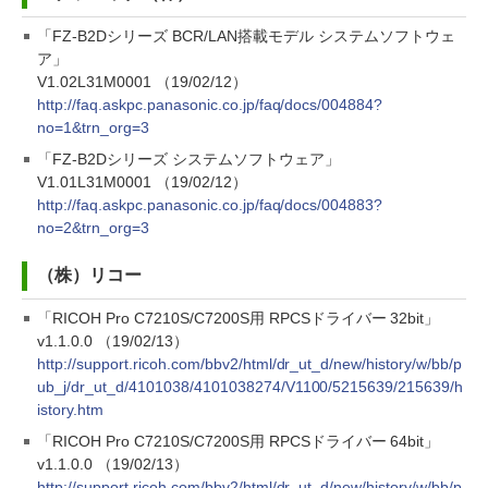
「FZ-B2Dシリーズ BCR/LAN搭載モデル システムソフトウェ
ア」
V1.02L31M0001 （19/02/12）
http://faq.askpc.panasonic.co.jp/faq/docs/004884?
no=1&trn_org=3
「FZ-B2Dシリーズ システムソフトウェア」
V1.01L31M0001 （19/02/12）
http://faq.askpc.panasonic.co.jp/faq/docs/004883?
no=2&trn_org=3
（株）リコー
「RICOH Pro C7210S/C7200S用 RPCSドライバー 32bit」
v1.1.0.0 （19/02/13）
http://support.ricoh.com/bbv2/html/dr_ut_d/new/history/w/bb/p
ub_j/dr_ut_d/4101038/4101038274/V1100/5215639/215639/h
istory.htm
「RICOH Pro C7210S/C7200S用 RPCSドライバー 64bit」
v1.1.0.0 （19/02/13）
http://support.ricoh.com/bbv2/html/dr_ut_d/new/history/w/bb/p