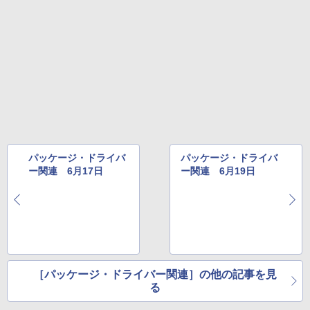
売)
FM TOWNS ハイパー・カタログ: 本体ハ
ードウェア・市販ソフトウェアのパーフ
￥31,980
ェクトリストと最新エミュレータ紹介
￥1,600
New Amazon Kindle Scribe Colorsoft |
11インチカラーディスプレイ、64GBスト
レージ、ノート機能搭載、明るさ自動調
整、色調調節ライト、プレミアムペン付
き、グラファイト
￥115,980
パッケージ・ドライバ
パッケージ・ドライバ
ー関連 6月17日
ー関連 6月19日
［パッケージ・ドライバー関連］の他の記事を見
る