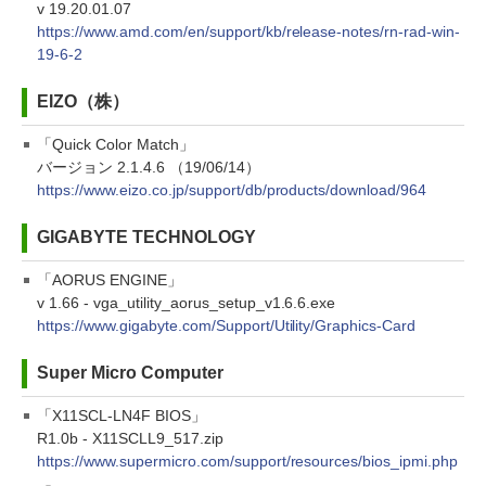
v 19.20.01.07
https://www.amd.com/en/support/kb/release-notes/rn-rad-win-
19-6-2
EIZO（株）
「Quick Color Match」
バージョン 2.1.4.6 （19/06/14）
https://www.eizo.co.jp/support/db/products/download/964
GIGABYTE TECHNOLOGY
「AORUS ENGINE」
v 1.66 - vga_utility_aorus_setup_v1.6.6.exe
https://www.gigabyte.com/Support/Utility/Graphics-Card
Super Micro Computer
「X11SCL-LN4F BIOS」
R1.0b - X11SCLL9_517.zip
https://www.supermicro.com/support/resources/bios_ipmi.php