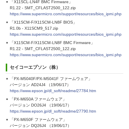
「X11SCL-LN4F BMC Firmware」
R1.22 - SMT_CFLAST2500_122.zip
https://www.supermicro.com/support/resources/bios_ipmi.php
「X11SCM-F/X11SCM-LN8F BIOS」
R1.0b - X11SCM9_517.zip
https://www.supermicro.com/support/resources/bios_ipmi.php
「X11SCM-F/X11SCM-LN8F BMC Firmware」
R1.22 - SMT_CFLAST2500_122.zip
https://www.supermicro.com/support/resources/bios_ipmi.php
セイコーエプソン（株）
「PX-M5040F/PX-M5041F ファームウェア」
バージョン AD24J4 （19/06/17）
https://www.epson.jp/dl_soft/readme/27784.htm
「PX-M650A ファームウェア」
バージョン DO26J4 （19/06/17）
https://www.epson.jp/dl_soft/readme/27790.htm
「PX-M650F ファームウェア」
バージョン DQ26J4 （19/06/17）