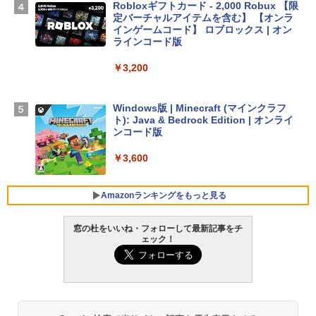
Robloxギフトカード - 2,000 Robux 【限
定バーチャルアイテムを含む】 【オンラ
￥278,800
インゲームコード】 ロブロックス | オン
ラインコード版
【Amazon.co.jp限定】 HP ノートパソコ
￥3,200
ン 15-fd 15.6インチ 16GBメモリ 512GB
SSD インテル Core 5
Windows版 | Minecraft (マインクラフ
￥129,800
ト): Java & Bedrock Edition | オンライ
ンコード版
FMV ノートパソコン WE1-K3 (MS 365 P
￥3,600
ersonal/Copilotキー搭載/Win 11/15.6型/
Core i5/16GB/SSD 512GB/ホワイト) FM
VWK3E15W_AZ
Amazonランキングをもっと見る
￥139,880
窓の杜をいいね・フォローして最新記事をチ
ェック！
生成AIパスポート公式テキスト 第４版
Amazon Kindle Paperwhite (16GB) 7イ
ンチディスプレイ、色調調節ライト、12
週間持続バッテリー、広告なし、ブラッ
￥1,766
ク
￥22,980