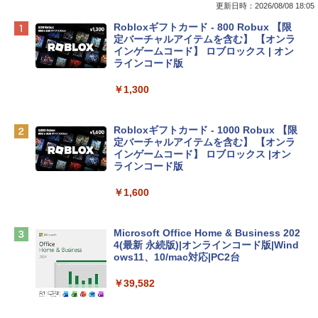
更新日時：2026/08/08 18:05
Apple 2026 MacBook Neo A18 Proチッ
Robloxギフトカード - 800 Robux 【限
プ搭載13インチノートブック：AIとAppl
定バーチャルアイテムを含む】 【オンラ
e Intelligenceのために設計、Liquid Ret
インゲームコード】 ロブロックス | オン
inaディスプレイ、8GBユニファイドメモ
ラインコード版
リ、512GB SSDストレージ、1080p Fac
eTime HDカメラ、Touch ID - シルバー
￥1,300
￥131,111
Robloxギフトカード - 1000 Robux 【限
定バーチャルアイテムを含む】 【オンラ
tomtoc 360°保護 15.6 16インチ パソコ
インゲームコード】 ロブロックス |オン
ンケース Dell NEC Lavie ASUS HP dyna
ラインコード版
book Lenovo対応
￥1,600
￥2,952
Microsoft Office Home & Business 202
Apple 2026 MacBook Air M5チップ搭載
4(最新 永続版)|オンラインコード版|Wind
13インチノートブック：AIとApple Intell
ows11、10/mac対応|PC2台
igence、13.6インチLiquid Retinaディ
スプレイ、16GBユニファイドメモリ、1
￥39,582
TB SSDストレージ、12MPセンターフレ
ームカメラ、日本語キーボード、Touch I
D - ミッドナイト