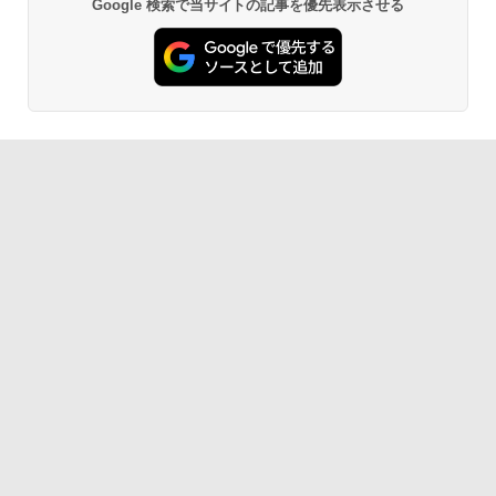
Google 検索で当サイトの記事を優先表示させる
AIイラスト表現辞典: 思い通りの絵を引き
出す プロンプトの言葉 AI画像生成シリー
Amazon Kindle - 目に優しい、かさばら
ズ (はぴーイラストLabo)
ない、大きな画面で読みやすい、6週間持
続バッテリー、6インチディスプレイ電子
書籍リーダー、マッチャ、16GB、広告な
￥480
し
￥16,980
ClaudeCode いちばんやさしい 教科書:
非エンジニア 初心者 素人 でも安心 使い
方 マニュアル AI副業にもコンテンツ作成
にもKindle出版にも！ 非エンジニアのた
Kindle Paperwhite シグニチャーエディ
めのAIコーディング入門シリーズ
ション (32GB) 7インチディスプレイ、明
るさ自動調整、色調調節ライト、12週間
持続バッテリー、広告なし、メタリック
￥99
ブラック
￥27,980
1冊ですべて身につくHTML & CSSとWe
bデザイン入門講座［第2版］
Amazon Kindle Colorsoft | 16GBストレ
￥1,292
ージ、防水、7インチカラーディスプレ
イ、色調調節ライト、最大8週間持続バッ
テリー、広告無し、ブラック (2025年発