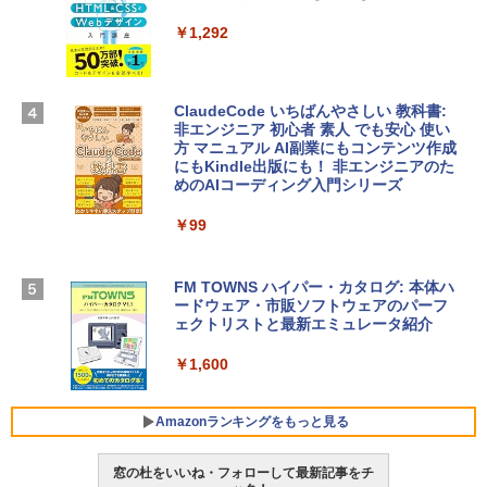
Microsoft Office Home & Business 202
4(最新 永続版)|オンラインコード版|Wind
￥1,292
Apple 2026 MacBook Air M5チップ搭載
ows11、10/mac対応|PC2台
13インチノートブック：AIとApple Intell
igence、13.6インチLiquid Retinaディ
￥39,582
スプレイ、16GBユニファイドメモリ、51
ClaudeCode いちばんやさしい 教科書:
2GB SSDストレージ、12MPセンターフ
非エンジニア 初心者 素人 でも安心 使い
レームカメラ、日本語キーボード、Touc
方 マニュアル AI副業にもコンテンツ作成
Robloxギフトカード - 2,000 Robux 【限
h ID - ミッドナイト
にもKindle出版にも！ 非エンジニアのた
定バーチャルアイテムを含む】 【オンラ
めのAIコーディング入門シリーズ
インゲームコード】 ロブロックス | オン
￥224,800
ラインコード版
￥99
￥3,200
【Amazon.co.jp限定】 HP ノートパソコ
ン 15-fd 15.6インチ 16GBメモリ 512GB
FM TOWNS ハイパー・カタログ: 本体ハ
SSD インテル Core 5
ードウェア・市販ソフトウェアのパーフ
Windows版 | Minecraft (マインクラフ
ェクトリストと最新エミュレータ紹介
ト): Java & Bedrock Edition | オンライ
￥129,800
ンコード版
￥1,600
￥3,600
FMV ノートパソコン WE1-K3 (MS 365 P
ersonal/Copilotキー搭載/Win 11/15.6型/
Amazonランキングをもっと見る
Core i5/16GB/SSD 512GB/ホワイト) FM
VWK3E15W_AZ
窓の杜をいいね・フォローして最新記事をチ