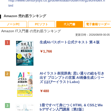
http://www.centurysys.co.jp/downloads/router/nxrg260/index.h
tml
Amazon 売れ筋ランキング
ノートPC
PCソフト
IT入門書
電子書籍リーダー
Amazon IT入門書 の売れ筋ランキング
更新日時：2026/08/09 00:05
Apple 2026 MacBook Neo A18 Proチッ
Robloxギフトカード - 800 Robux 【限
生成AIパスポート公式テキスト 第４版
プ搭載13インチノートブック：AIとAppl
定バーチャルアイテムを含む】 【オンラ
e Intelligenceのために設計、Liquid Ret
インゲームコード】 ロブロックス | オン
￥1,766
inaディスプレイ、8GBユニファイドメモ
ラインコード版
リ、512GB SSDストレージ、1080p Fac
eTime HDカメラ、Touch ID - インディ
￥1,300
ゴ
AIイラスト表現辞典: 思い通りの絵を引き
￥137,800
出す プロンプトの言葉 AI画像生成シリー
Robloxギフトカード - 1000 Robux 【限
ズ (はぴーイラストLabo)
定バーチャルアイテムを含む】 【オンラ
インゲームコード】 ロブロックス |オン
tomtoc 360°保護 15.6 16インチ パソコ
ラインコード版
￥480
ンケース Dell NEC Lavie ASUS HP dyna
book Lenovo対応
￥1,600
1冊ですべて身につくHTML & CSSとWe
￥2,952
bデザイン入門講座［第2版］