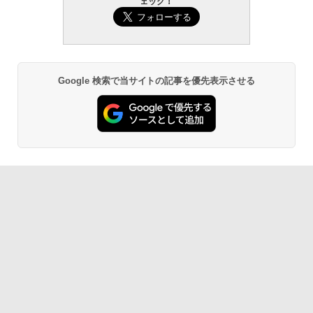
ェック！
￥139,880
Amazon Kindle - 目に優しい、かさばら
ない、大きな画面で読みやすい、6週間持
続バッテリー、6インチディスプレイ電子
書籍リーダー、マッチャ、16GB、広告な
し
Google 検索で当サイトの記事を優先表示させる
￥16,980
Kindle Paperwhite シグニチャーエディ
ション (32GB) 7インチディスプレイ、明
るさ自動調整、色調調節ライト、12週間
持続バッテリー、広告なし、メタリック
ブラック
￥27,980
Amazon Kindle Paperwhite (16GB) 7イ
ンチディスプレイ、色調調節ライト、12
週間持続バッテリー、広告なし、ブラッ
ク
￥22,980