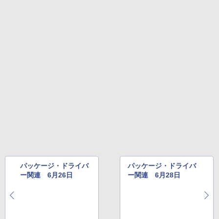
Amazon Kindle Colorsoft | 16GBストレ
ージ、防水、7インチカラーディスプレ
イ、色調調節ライト、最大8週間持続バッ
テリー、広告無し、ブラック (2025年発
売)
￥31,980
New Amazon Kindle Scribe Colorsoft |
11インチカラーディスプレイ、64GBスト
レージ、ノート機能搭載、明るさ自動調
整、色調調節ライト、プレミアムペン付
き、グラファイト
￥115,980
パッケージ・ドライバ
パッケージ・ドライバ
ー関連 6月26日
ー関連 6月28日