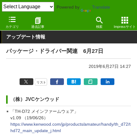
Powered by
Translate
窓の杜
その他の話題
トピック
アップデート
カテゴリ
過去記事
検索
Impressサイト
アップデート情報
パッケージ・ドライバー関連 6月27日
2019年6月27日 14:27
リスト
（株）JVCケンウッド
「TH-D72 メインファームウェア」
v1.09 （19/06/26）
https://www.kenwood.com/jp/products/amateur/handy/th_d72/t
hd72_main_update_j.html