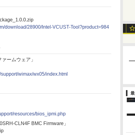
kage_1.0.0.zip
.com/download/28900/Intel-VCUST-Tool?product=984
）
05 ファームウェア」
p/support/wimax/wx05/index.html
最
upport/resources/bios_ipmi.php
0SRH-CLN4F BMC Firmware」
ip