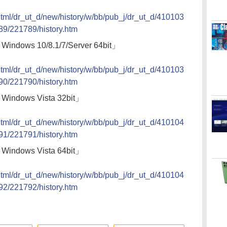
/html/dr_ut_d/new/history/w/bb/pub_j/dr_ut_d/410103
9/221789/history.htm
dows 10/8.1/7/Server 64bit」
/html/dr_ut_d/new/history/w/bb/pub_j/dr_ut_d/410103
0/221790/history.htm
ndows Vista 32bit」
/html/dr_ut_d/new/history/w/bb/pub_j/dr_ut_d/410104
1/221791/history.htm
ndows Vista 64bit」
/html/dr_ut_d/new/history/w/bb/pub_j/dr_ut_d/410104
2/221792/history.htm