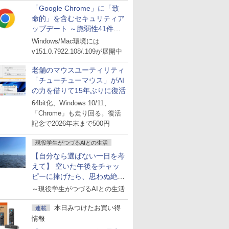
「Google Chrome」に「致
命的」を含むセキュリティア
ップデート ～脆弱性41件に
対処
Windows/Mac環境には
v151.0.7922.108/.109が展開中
老舗のマウスユーティリティ
「チューチューマウス」がAI
の力を借りて15年ぶりに復活
64bit化、Windows 10/11、
「Chrome」も走り回る。復活
記念で2026年末まで500円
現役学生がつづるAIとの生活
【自分なら選ばない一日を考
えて】 空いた午後をチャッ
ピーに捧げたら、思わぬ絶景
に出会った話
～現役学生がつづるAIとの生活
本日みつけたお買い得
連載
情報