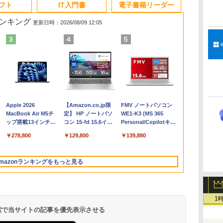
ソフト
IT入門書
電子書籍リーダー
ランキング
更新日時：2026/08/09 12:05
Apple 2026
【Amazon.co.jp限
FMV ノートパソコン
コ
MacBook Air M5チ
定】 HP ノートパソ
WE1-K3 (MS 365
ップ搭載13インチノ
コン 15-fd 15.6イン
Personal/Copilotキー
ートブック：AIと
チ 16GBメモリ
搭載/Win 11/15.6
￥278,800
￥129,800
￥139,880
Apple Intelligence、
512GB SSD インテ
型/Core i5/16GB/SSD
13.6インチLiquid
ル Core 5
512GB/ホワイト)
Retinaディスプレ
FMVWK3E15W_AZ
mazonランキングをもっと見る
イ、16GBユニファイ
ドメモリ、1TB SSD
ストレージ、12MPセ
ンターフレームカメ
ラ、日本語キーボー
1
ド、Touch ID - ミッ
 検索で当サイトの記事を優先表示させる
ドナイト