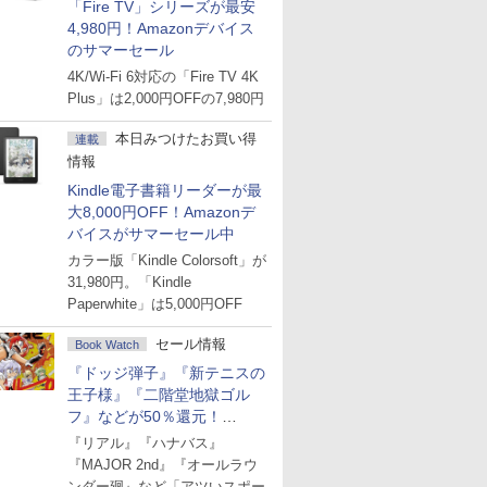
「Fire TV」シリーズが最安
4,980円！Amazonデバイス
のサマーセール
4K/Wi-Fi 6対応の「Fire TV 4K
Plus」は2,000円OFFの7,980円
本日みつけたお買い得
連載
情報
Kindle電子書籍リーダーが最
大8,000円OFF！Amazonデ
バイスがサマーセール中
カラー版「Kindle Colorsoft」が
31,980円。「Kindle
Paperwhite」は5,000円OFF
セール情報
Book Watch
『ドッジ弾子』『新テニスの
王子様』『二階堂地獄ゴル
フ』などが50％還元！
Amazonマンガ週末セール
『リアル』『ハナバス』
『MAJOR 2nd』『オールラウ
ンダー廻』など「アツいスポー