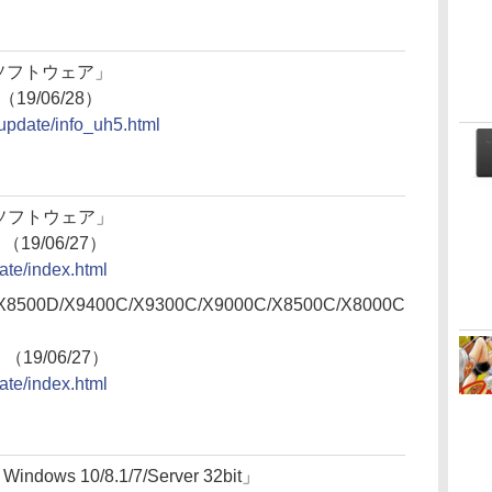
ン ソフトウェア」
（19/06/28）
/update/info_uh5.html
 ソフトウェア」
 （19/06/27）
ate/index.html
500D/X9400C/X9300C/X9000C/X8500C/X8000C
 （19/06/27）
ate/index.html
dows 10/8.1/7/Server 32bit」