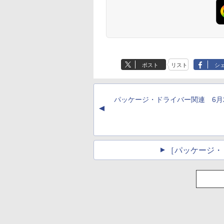
Robloxギフトカード
生成AIパスポート公
Amazon Kindle - 目
Robloxギフトカード
1冊ですべて身につ
Kindle Paperwhite
- 800 Robux 【限定
式テキスト 第４版
に優しい、かさばら
- 1000 Robux 【限
HTML & CSSとWeb
シグニチャーエディ
バーチャルアイテム
ない、大きな画面で
バーチャルアイテム
デザイン入門講座
ション (32GB) 7イン
￥1,766
ポスト
リスト
シ
を含む】 【オンライ
読みやすい、6週間持
を含む】 【オンライ
［第2版］
チディスプレイ、明
￥1,300
￥16,980
￥1,600
￥1,292
￥27,980
ンゲームコード】 ロ
続バッテリー、6イン
ンゲームコード】 ロ
るさ自動調整、色調
ブロックス | オンラ
チディスプレイ電子
ブロックス |オンラ
調節ライト、12週間
インコード版
書籍リーダー、マッ
ンコード版
持続バッテリー、広
パッケージ・ドライバー関連 6月
チャ、16GB、広告な
告なし、メタリック
▲
し
ブラック
［パッケージ・