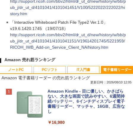
http://support.ricoh.com/bbv2/html/dr_ut_d/new/history/w/bb/p
ub_j/dr_ut_d/4101041/4101041451/V100/5222022/222022/hi
story.htm
「Interactive Whiteboard Patch File Type2 Ver.1.0」
v19.6.1420.1745 （19/07/18）
http://support.ricoh.com/bbv2/html/dr_ut_d/new/history/w/bb/p
ub_j/dr_ut_d/4101041/4101041151/V19614201745/5221959/
RICOH_IWB_Add-on_Service_Client_NA/history.htm
Amazon 売れ筋ランキング
ノートPC
PCソフト
IT入門書
電子書籍リーダー
Amazon 電子書籍リーダー の売れ筋ランキング
更新日時：2026/08/10 12:05
Apple 2026 MacBook Neo A18 Proチッ
Robloxギフトカード - 800 Robux 【限
生成AIパスポート公式テキスト 第４版
Amazon Kindle - 目に優しい、かさばら
プ搭載13インチノートブック：AIとAppl
定バーチャルアイテムを含む】 【オンラ
ない、大きな画面で読みやすい、6週間持
e Intelligenceのために設計、Liquid Ret
インゲームコード】 ロブロックス | オン
続バッテリー、6インチディスプレイ電子
￥1,766
inaディスプレイ、8GBユニファイドメモ
ラインコード版
書籍リーダー、マッチャ、16GB、広告な
リ、256GB SSDストレージ、1080p Fac
し
eTime HDカメラ - インディゴ
￥1,300
￥16,980
￥119,800
1冊ですべて身につくHTML & CSSとWe