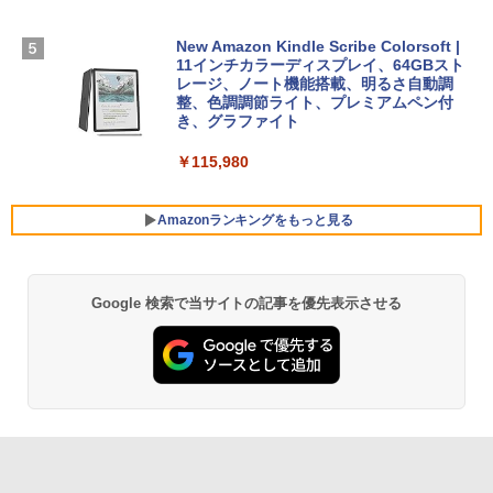
ンラインゲームコード】 ロブロックス |
￥1,600
オンラインコード版
【Amazon.co.jp限定】ASUS ノートパソ
New Amazon Kindle Scribe Colorsoft |
コン Vivobook 15 M1502NAQ 15.6イン
11インチカラーディスプレイ、64GBスト
￥14,500
チ AMD Ryzen 7 170 メモリ16GB SSD 5
レージ、ノート機能搭載、明るさ自動調
12GB Microsoft 365 Personal (24か月
整、色調調節ライト、プレミアムペン付
版) 搭載 Windows 11 重量1.7kg Wi-Fi 6
き、グラファイト
E クワイエットブルー M1502NAQ-R716
5BUWS
￥115,980
￥109,800
Amazonランキングをもっと見る
Google 検索で当サイトの記事を優先表示させる