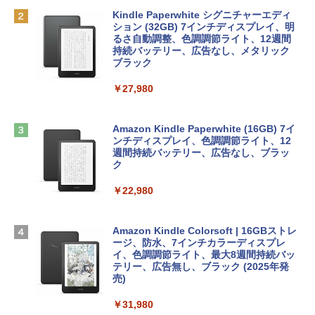
bデザイン入門講座［第2版］
Robloxギフトカード - 2,000 Robux 【限
定バーチャルアイテムを含む】 【オンラ
Kindle Paperwhite シグニチャーエディ
tomtoc 360°保護 15.6 16インチ パソコ
インゲームコード】 ロブロックス | オン
ション (32GB) 7インチディスプレイ、明
￥1,292
ンケース Dell NEC Lavie ASUS HP dyna
ラインコード版
るさ自動調整、色調調節ライト、12週間
book Lenovo対応
持続バッテリー、広告なし、メタリック
ブラック
￥3,200
￥2,952
ClaudeCode いちばんやさしい 教科書:
￥27,980
非エンジニア 初心者 素人 でも安心 使い
方 マニュアル AI副業にもコンテンツ作成
Robloxギフトカード - 1000 Robux 【限
にもKindle出版にも！ 非エンジニアのた
【Amazon.co.jp限定】 HP ノートパソコ
定バーチャルアイテムを含む】 【オンラ
めのAIコーディング入門シリーズ
ン 15-fd 15.6インチ 16GBメモリ 512GB
インゲームコード】 ロブロックス |オン
Amazon Kindle Paperwhite (16GB) 7イ
SSD インテル Core 5
ラインコード版
ンチディスプレイ、色調調節ライト、12
￥99
週間持続バッテリー、広告なし、ブラッ
ク
￥129,800
￥1,600
￥22,980
AIイラスト表現辞典: 思い通りの絵を引き
出す プロンプトの言葉 AI画像生成シリー
Apple 2026 MacBook Air M5チップ搭載
Microsoft Office Home & Business 202
ズ (はぴーイラストLabo)
13インチノートブック：AIとApple Intell
4(最新 永続版)|オンラインコード版|Wind
igence、13.6インチLiquid Retinaディ
ows11、10/mac対応|PC2台
Amazon Kindle Colorsoft | 16GBストレ
￥480
スプレイ、16GBユニファイドメモリ、1
ージ、防水、7インチカラーディスプレ
TB SSDストレージ、12MPセンターフレ
イ、色調調節ライト、最大8週間持続バッ
￥39,582
ームカメラ、日本語キーボード、Touch I
テリー、広告無し、ブラック (2025年発
D - シルバー
売)
FM TOWNS ハイパー・カタログ: 本体ハ
ードウェア・市販ソフトウェアのパーフ
Robloxギフトカード - 10,000 Robux
￥261,414
￥31,980
ェクトリストと最新エミュレータ紹介
【限定バーチャルアイテムを含む】 【オ