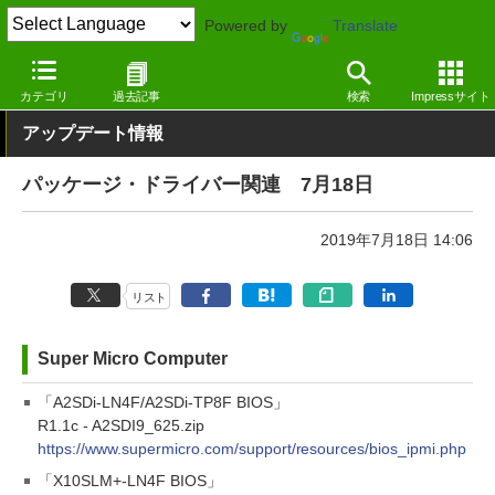
Powered by
Translate
窓の杜
その他の話題
トピック
アップデート
カテゴリ
過去記事
検索
Impressサイト
アップデート情報
パッケージ・ドライバー関連 7月18日
2019年7月18日 14:06
リスト
Super Micro Computer
「A2SDi-LN4F/A2SDi-TP8F BIOS」
R1.1c - A2SDI9_625.zip
https://www.supermicro.com/support/resources/bios_ipmi.php
「X10SLM+-LN4F BIOS」