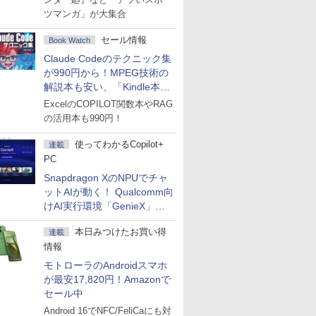
ツマンガ」が大集合
セール情報
Book Watch
Claude Codeのテクニック集
が990円から！MPEG技術の
解説本も安い、「Kindle本サ
マーセール」第2弾開始！
ExcelのCOPILOT関数本やRAG
の活用本も990円！
使ってわかるCopilot+
連載
PC
Snapdragon XのNPUでチャ
ットAIが動く！ Qualcomm向
けAI実行環境「GenieX」を
試してみた
本日みつけたお買い得
連載
情報
モトローラのAndroidスマホ
が最安17,820円！Amazonで
セール中
Android 16でNFC/FeliCaにも対