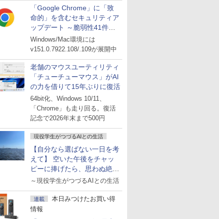
「Google Chrome」に「致
命的」を含むセキュリティア
ップデート ～脆弱性41件に
対処
Windows/Mac環境には
v151.0.7922.108/.109が展開中
老舗のマウスユーティリティ
「チューチューマウス」がAI
の力を借りて15年ぶりに復活
64bit化、Windows 10/11、
「Chrome」も走り回る。復活
記念で2026年末まで500円
現役学生がつづるAIとの生活
【自分なら選ばない一日を考
えて】 空いた午後をチャッ
ピーに捧げたら、思わぬ絶景
に出会った話
～現役学生がつづるAIとの生活
本日みつけたお買い得
連載
情報