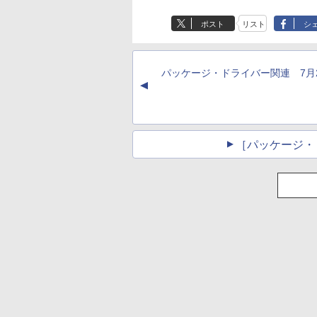
式テキスト 第４版
Paperwhite (16GB)
思い通りの絵を引き
に優しい、かさばら
7インチディスプレ
出す プロンプトの言
ない、大きな画面で
￥1,766
ポスト
リスト
シ
イ、色調調節ライ
葉 AI画像生成シリー
読みやすい、6週間
￥22,980
￥480
￥16,980
ト、12週間持続バッ
ズ (はぴーイラスト
続バッテリー、6イ
テリー、広告なし、
Labo)
チディスプレイ電子
ブラック
書籍リーダー、マッ
パッケージ・ドライバー関連 7月
チャ、16GB、広告
▲
し
［パッケージ・