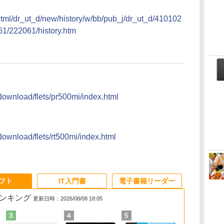
/html/dr_ut_d/new/history/w/bb/pub_j/dr_ut_d/410102
1/222061/history.htm
」
i/download/flets/pr500mi/index.html
」
/download/flets/rt500mi/index.html
ソフト
IT入門書
電子書籍リーダー
ランキング
更新日時：2026/08/08 18:05