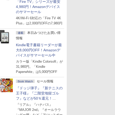
「Fire TV」シリーズが最安
4,980円！Amazonデバイス
のサマーセール
4K/Wi-Fi 6対応の「Fire TV 4K
Plus」は2,000円OFFの7,980円
本日みつけたお買い得
連載
情報
Kindle電子書籍リーダーが最
大8,000円OFF！Amazonデ
バイスがサマーセール中
カラー版「Kindle Colorsoft」が
31,980円。「Kindle
Paperwhite」は5,000円OFF
セール情報
Book Watch
『ドッジ弾子』『新テニスの
王子様』『二階堂地獄ゴル
フ』などが50％還元！
Amazonマンガ週末セール
『リアル』『ハナバス』
『MAJOR 2nd』『オールラウ
ンダー廻』など「アツいスポー