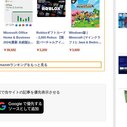
Apple 2026
Microsoft Office
【Amazon.co.jp限
Robloxギフトカード
FMV ノートパソコン
Windows版 |
コ
定
MacBook Air M5チ
Home & Business
定】 HP ノートパソ
- 2,000 Robux 【限
WE1-K3 (MS 365
Minecraft (マインクラ
ップ搭載13インチノ
2024(最新 永続版)|オ
コン 15-fd 15.6イン
定バーチャルアイテ
Personal/Copilotキー
フト): Java & Bedrock
ートブック：AIと
ンラインコード
チ 16GBメモリ
ムを含む】 【オンラ
搭載/Win 11/15.6
Edition | オンラインコ
￥278,800
￥39,582
￥129,800
￥3,200
￥139,880
￥3,600
Apple Intelligence、
版|Windows11、
512GB SSD インテ
インゲームコード】
型/Core i5/16GB/SSD
ード版
イ
13.6インチLiquid
10/mac対応|PC2台
ル Core 5
ロブロックス | オン
512GB/ホワイト)
Retinaディスプレ
ラインコード版
FMVWK3E15W_AZ
mazonランキングをもっと見る
イ、16GBユニファイ
ドメモリ、1TB SSD
ストレージ、12MPセ
ンターフレームカメ
ラ、日本語キーボー
ド、Touch ID - ミッ
 検索で当サイトの記事を優先表示させる
ドナイト
ClaudeCode いちば
Kindle Paperwhite
1冊ですべて身につく
Amazon Kindle
FM TOWNS ハイパ
New Amazon Kindle