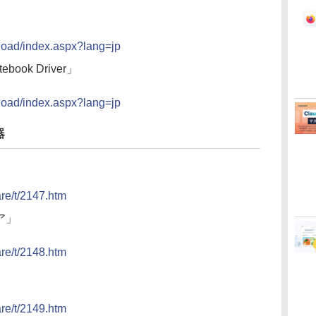
nload/index.aspx?lang=jp
tebook Driver」
nload/index.aspx?lang=jp
器
」
are/t/2147.htm
ア」
are/t/2148.htm
」
are/t/2149.htm