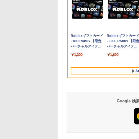
Apple 2026
Robloxギフトカード
tomtoc 360°保護
Robloxギフトカード
MacBook Neo A18
- 800 Robux 【限定
15.6 16インチ パソ
- 1000 Robux 【限
Proチップ搭載13イ
バーチャルアイテム
ンケース Dell NEC
バーチャルアイテム
ンチノートブック：
を含む】 【オンライ
Lavie ASUS HP
を含む】 【オンライ
￥131,111
￥1,300
￥2,952
￥1,600
AIとApple
ンゲームコード】 ロ
dynabook Lenovo
ンゲームコード】 ロ
Intelligenceのために
ブロックス | オンラ
対応
ブロックス |オンラ
設計、Liquid Retina
インコード版
ンコード版
A
ディスプレイ、8GB
ユニファイドメモ
リ、512GB SSDスト
レージ、1080p
FaceTime HDカメ
ラ、Touch ID - シル
Google
バー
生成AIパスポート公
Amazon Kindle
AIイラスト表現辞典:
Amazon Kindle - 目