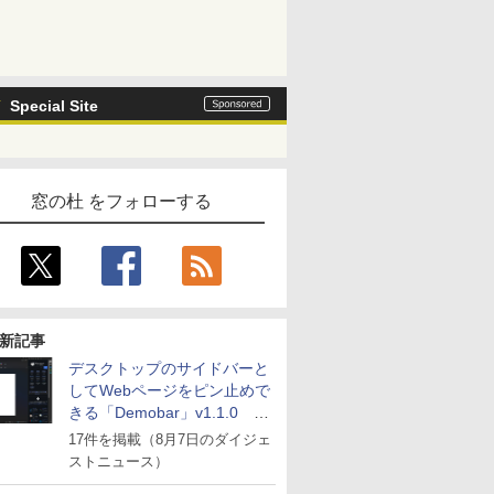
Special Site
窓の杜 をフォローする
新記事
デスクトップのサイドバーと
してWebページをピン止めで
きる「Demobar」v1.1.0 ほ
か
17件を掲載（8月7日のダイジェ
ストニュース）