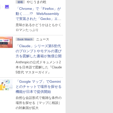
やじうまの杜
連載
「Chrome」で「Firefox」が
動く……!? WebAssembly
で実装された「Gecko」エン
ジン
意味があるかどうかはともかく
ロマンたっぷり
ニュース
Book Watch
「Claude」シリーズ第5世代
のプロンプトやモデルの選び
方を図解した書籍が無償公開
Anthropicの公式ドキュメント2
本を日本語で図解した『Claude
5世代 マスターガイド』
「Google マップ」でGemini
とのチャットで場所を探せる
機能が日本で提供開始
自然な会話形式で複雑な条件の
場所を探せる［マップに相談］
の対象国が拡大