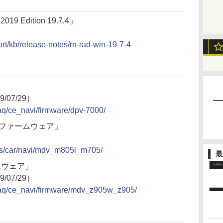
2019 Edition 19.7.4」
t/kb/release-notes/rn-rad-win-19-7-4
」
9/07/29）
aq/ce_navi/firmware/dpv-7000/
705 ファームウェア」
cs/car/navi/mdv_m805l_m705/
最
ームウェア」
9/07/29）
faq/ce_navi/firmware/mdv_z905w_z905/