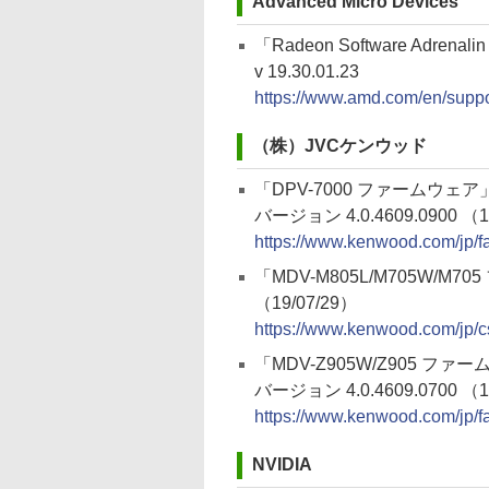
Advanced Micro Devices
「Radeon Software Adrenalin 
v 19.30.01.23
https://www.amd.com/en/suppor
（株）JVCケンウッド
「DPV-7000 ファームウェア
バージョン 4.0.4609.0900 （1
https://www.kenwood.com/jp/f
「MDV-M805L/M705W/M
（19/07/29）
https://www.kenwood.com/jp/
「MDV-Z905W/Z905 ファ
バージョン 4.0.4609.0700 （1
https://www.kenwood.com/jp/
NVIDIA