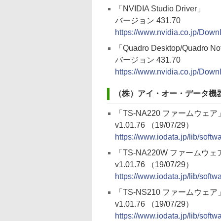
「NVIDIA Studio Driver」
バージョン 431.70
https://www.nvidia.co.jp/Dow
「Quadro Desktop/Quadro No
バージョン 431.70
https://www.nvidia.co.jp/Dow
（株）アイ・オー・データ機
「TS-NA220 ファームウェア
v1.01.76 （19/07/29）
https://www.iodata.jp/lib/softw
「TS-NA220W ファームウェ
v1.01.76 （19/07/29）
https://www.iodata.jp/lib/softw
「TS-NS210 ファームウェア
v1.01.76 （19/07/29）
https://www.iodata.jp/lib/softw