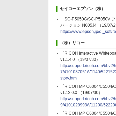
セイコーエプソン（株）
「SC-P5050G/SC-P5050
バージョン N005J4 （19/07/
https://www.epson.jp/dl_soft
（株）リコー
「RICOH Interactive Whiteboa
v1.1.4.0 （19/07/30）
http://support.ricoh.com/bbv2
7/4101037051/V1140/522152
story.htm
「RICOH MP C6004/C5504
v1.12.0.0 （19/07/30）
http://support.ricoh.com/bbv2
9/4101029993/V11200/522206
「RICOH MP C6004/C5504