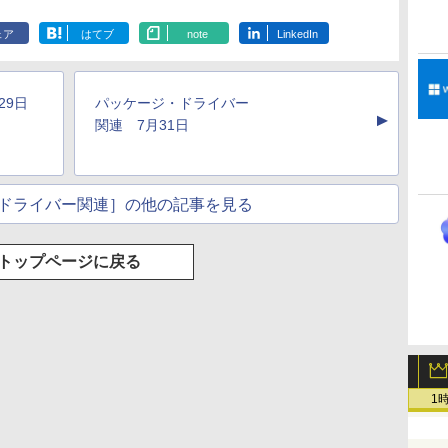
んやさしい 教科書:
シグニチャーエディ
HTML & CSSとWeb
Colorsoft | 16GBス
ー・カタログ: 本体ハ
Scribe Colorsoft | 11
非エンジニア 初心者
ション (32GB) 7イン
デザイン入門講座
トレージ、防水、7イ
ードウェア・市販ソフ
インチカラーディスプ
ェア
はてブ
note
LinkedIn
持
素人 でも安心 使い方
チディスプレイ、明
［第2版］
ンチカラーディスプ
トウェアのパーフェク
レイ、64GBストレー
￥99
￥27,980
￥1,292
￥31,980
￥1,600
￥115,980
ン
マニュアル AI副業に
るさ自動調整、色調
レイ、色調調節ライ
トリストと最新エミュ
ジ、ノート機能搭載、
もコンテンツ作成に
調節ライト、12週間
ト、最大8週間持続バ
レータ紹介
明るさ自動調整、色調
もKindle出版にも！
持続バッテリー、広
ッテリー、広告無
調節ライト、プレミア
29日
パッケージ・ドライバー
な
非エンジニアのため
告なし、メタリック
し、ブラック (2025
ムペン付き、グラファ
▲
のAIコーディング入
ブラック
年発売)
イト
関連 7月31日
門シリーズ
ドライバー関連］の他の記事を見る
トップページに戻る
1