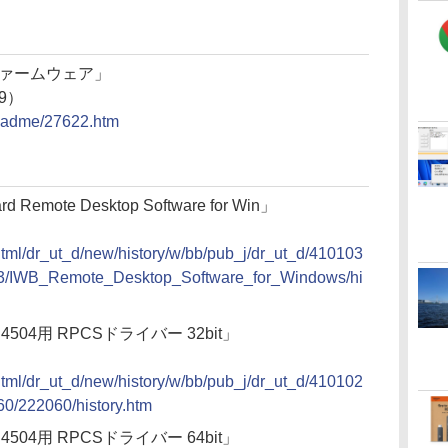
V ファームウェア」
29）
/readme/27622.htm
rd Remote Desktop Software for Win」
/html/dr_ut_d/new/history/w/bb/pub_j/dr_ut_d/410103
3/IWB_Remote_Desktop_Software_for_Windows/hi
/C4504用 RPCSドライバー 32bit」
/html/dr_ut_d/new/history/w/bb/pub_j/dr_ut_d/410102
0/222060/history.htm
/C4504用 RPCSドライバー 64bit」