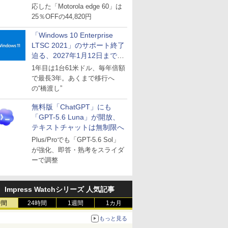
応した「Motorola edge 60」は
25％OFFの44,820円
「Windows 10 Enterprise
LTSC 2021」のサポート終了
迫る、2027年1月12日まで
～ESUは9月1日から販売
1年目は1台61米ドル、毎年倍額
で最長3年。あくまで移行へ
の“橋渡し”
無料版「ChatGPT」にも
「GPT-5.6 Luna」が開放、
テキストチャットは無制限へ
Plus/Proでも「GPT-5.6 Sol」
が強化、即答・熟考をスライダ
ーで調整
Impress Watchシリーズ 人気記事
時間
24時間
1週間
1カ月
もっと見る