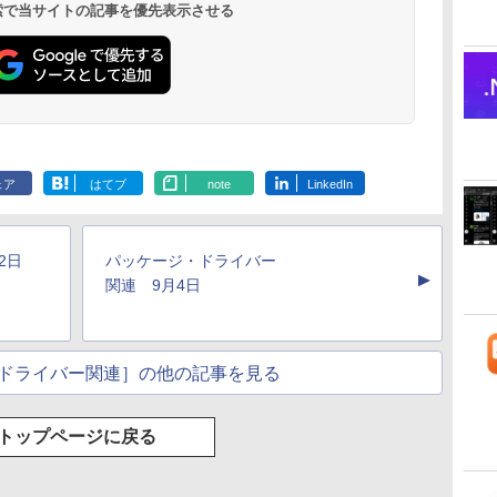
ド、Touch ID - ミッ
 検索で当サイトの記事を優先表示させる
ドナイト
ClaudeCode いちば
Kindle Paperwhite
FM TOWNS ハイパ
Amazon Kindle
1冊ですべて身につく
New Amazon Kindle
んやさしい 教科書:
シグニチャーエディ
ー・カタログ: 本体
Colorsoft | 16GBス
HTML & CSSとWebデ
Scribe Colorsoft | 11
非エンジニア 初心者
ション (32GB) 7イン
ハードウェア・市販
トレージ、防水、7イ
ザイン入門講座［第2
インチカラーディスプ
ェア
はてブ
note
LinkedIn
持
素人 でも安心 使い方
チディスプレイ、明
ソフトウェアのパー
ンチカラーディスプ
版］
レイ、64GBストレー
￥99
￥32,980
￥1,600
￥39,980
￥2,326
￥115,980
ン
マニュアル AI副業に
るさ自動調整、色調
フェクトリストと最
レイ、色調調節ライ
ジ、ノート機能搭載、
もコンテンツ作成に
調節ライト、12週間
新エミュレータ紹介
ト、最大8週間持続バ
明るさ自動調整、色調
もKindle出版にも！
持続バッテリー、広
ッテリー、広告無
調節ライト、プレミア
2日
パッケージ・ドライバー
な
非エンジニアのため
告なし、メタリック
し、ブラック (2025
ムペン付き、グラファ
▲
のAIコーディング入
ブラック
年発売)
イト
関連 9月4日
門シリーズ
ドライバー関連］の他の記事を見る
トップページに戻る