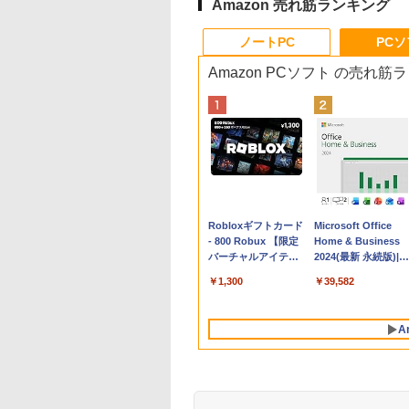
Amazon 売れ筋ランキング
ノートPC
PC
Amazon PCソフト の売れ筋
Apple 2026
Robloxギフトカード
tomtoc 360°保護
Microsoft Office
MacBook Neo A18
- 800 Robux 【限定
15.6 16インチ パソ
Home & Business
Proチップ搭載13イ
バーチャルアイテム
ンケース Dell NEC
2024(最新 永続版)|オ
ンチノートブック：
を含む】 【オンライ
Lavie ASUS HP
ンラインコード
￥137,800
￥1,300
￥2,952
￥39,582
AIとApple
ンゲームコード】 ロ
dynabook Lenovo
版|Windows11、
Intelligenceのために
ブロックス | オンラ
対応
10/mac対応|PC2台
設計、Liquid Retina
インコード版
A
ディスプレイ、8GB
ユニファイドメモ
リ、512GB SSDスト
レージ、1080p
FaceTime HDカメ