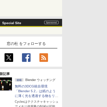
Special Site
窓の杜 をフォローする
新記事
Blender ウォッチング
連載
無料の3DCG統合環境
「Blender 5.2」は紙のよう
に薄く光を透過する物をリア
ルに表現
Cyclesはテクスチャキャッシュ
でメモリ使用量の削減が可能