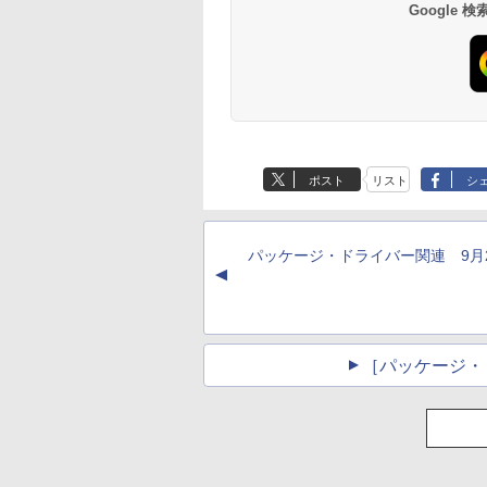
ラ、Touch ID - イン
Google
ディゴ
生成AIパスポート公
Amazon Kindle
AIイラスト表現辞典:
Amazon Kindle - 目
式テキスト 第４版
Paperwhite (16GB)
思い通りの絵を引き
に優しい、かさばら
7インチディスプレ
出す プロンプトの言
ない、大きな画面で
￥1,766
ポスト
リスト
シ
イ、色調調節ライ
葉 AI画像生成シリー
読みやすい、6週間
￥27,980
￥480
￥19,980
ト、12週間持続バッ
ズ (はぴーイラスト
続バッテリー、6イ
テリー、広告なし、
Labo)
チディスプレイ電子
ブラック
書籍リーダー、ブラ
パッケージ・ドライバー関連 9月
ック、16GB、広告
▲
し
［パッケージ・