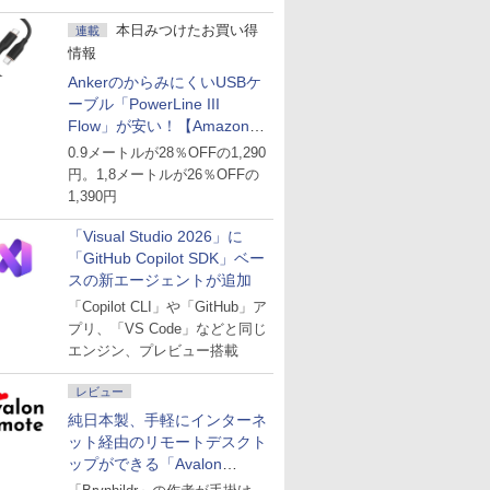
ど
本日みつけたお買い得
連載
情報
AnkerのからみにくいUSBケ
ーブル「PowerLine III
Flow」が安い！【Amazon暮
らし応援サマーSale】
0.9メートルが28％OFFの1,290
円。1,8メートルが26％OFFの
1,390円
「Visual Studio 2026」に
「GitHub Copilot SDK」ベー
スの新エージェントが追加
「Copilot CLI」や「GitHub」ア
プリ、「VS Code」などと同じ
エンジン、プレビュー搭載
レビュー
純日本製、手軽にインターネ
ット経由のリモートデスクト
ップができる「Avalon
remote」