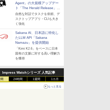
Agent」の大規模アップデー
ト「The Herald Release」が
公開
自然な対話でタスクを依頼、デ
スクトップアプリ・CLIも大き
く強化
Sakana AI、日本語に特化し
たLLM API「Sakana
Namazu」を提供開始
「Kimi K2.6」をベースに日本
固有の文脈に対する高い理解力
を獲得
Impress Watchシリーズ 人気記事
時間
24時間
1週間
1カ月
もっと見る