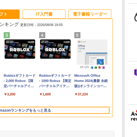
ソフト
IT入門書
電子書籍リーダー
ランキング
更新日時：2026/08/06 18:05
Apple 2026
Robloxギフトカード
【Amazon.co.jp限
Robloxギフトカード
FMV ノートパソコン
Microsoft Office
コ
MacBook Air M5チ
- 2,000 Robux 【限
定】 HP ノートパソ
- 1000 Robux 【限定
WE1-K3 (MS 365
Home 2024(最新 永続
ップ搭載13インチノ
定バーチャルアイテ
コン 15-fd 15.6イン
バーチャルアイテム
Personal/Copilotキー
版)|オンラインコード
ートブック：AIと
ムを含む】 【オンラ
チ 16GBメモリ
を含む】 【オンライ
搭載/Win 11/15.6
版|Windows11、
￥314,800
￥3,200
￥129,800
￥1,600
￥119,800
￥37,224
Apple Intelligence、
インゲームコード】
512GB SSD インテ
ンゲームコード】 ロ
型/Core i5/16GB/SSD
10/mac対応|PC2台
13.6インチLiquid
ロブロックス | オン
ル Core 5
ブロックス |オンライ
512GB/ホワイト)
Retinaディスプレ
ラインコード版
ンコード版
FMVWK3E15W_AZ
mazonランキングをもっと見る
イ、24GBユニファイ
ドメモリ、1TB SSD
ストレージ、12MPセ
ンターフレームカメ
ラ、日本語キーボー