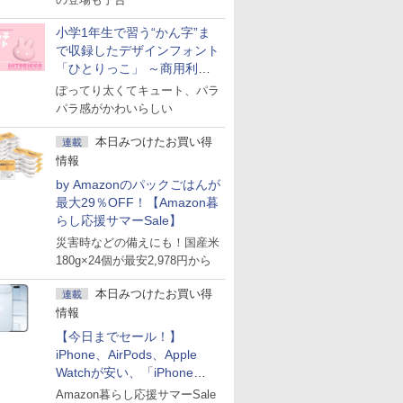
小学1年生で習う“かん字”ま
で収録したデザインフォント
「ひとりっこ」 ～商用利用
OK
ぽってり太くてキュート、パラ
パラ感がかわいらしい
本日みつけたお買い得
連載
情報
by Amazonのパックごはんが
最大29％OFF！【Amazon暮
らし応援サマーSale】
災害時などの備えにも！国産米
180g×24個が最安2,978円から
本日みつけたお買い得
連載
情報
【今日までセール！】
iPhone、AirPods、Apple
Watchが安い、「iPhone
Air」256GB版が139,800円な
Amazon暮らし応援サマーSale