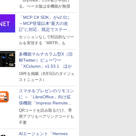
「Brynhildr」の作者が手掛け
る。ベータ版は全機能が無償
「MCP C# SDK」がv2.0に
～MCP登場以来“最大の改
訂”に対応、既定でステート
レスへ
セッションなしで対話的なツー
ルを実現する「MRTR」も
多機能マルチカラム型X（旧
称Twitter）ビューワー
「XColumn」v1.53.1 ほか
18件を掲載（8月5日のダイジェ
ストニュース）
スマホをプレゼンのリモコン
に ～「LibreOffice」向け拡
張機能「Impress Remote」
が公開
QRコードを読み取るだけ、専
用アプリもペアリングコードも
不要
AIエージェント「Hermes