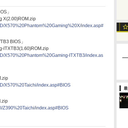
BIOS」
g X(2.00)ROM.zip
/AMD/X570%20Phantom%20Gaming%20X/index.asp#
/TB3 BIOS」
ng-ITXTB3(1.60)ROM.zip
AMD/X570%20Phantom%20Gaming-ITXTB3/index.as
.zip
MD/X570%20Taichi/index.asp#BIOS
最
.zip
tel/Z390%20Taichi/index.asp#BIOS