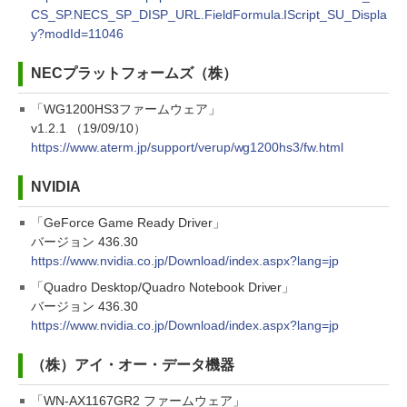
CS_SP.NECS_SP_DISP_URL.FieldFormula.IScript_SU_Displa
y?modId=11046
NECプラットフォームズ（株）
「WG1200HS3ファームウェア」
v1.2.1 （19/09/10）
https://www.aterm.jp/support/verup/wg1200hs3/fw.html
NVIDIA
「GeForce Game Ready Driver」
バージョン 436.30
https://www.nvidia.co.jp/Download/index.aspx?lang=jp
「Quadro Desktop/Quadro Notebook Driver」
バージョン 436.30
https://www.nvidia.co.jp/Download/index.aspx?lang=jp
（株）アイ・オー・データ機器
「WN-AX1167GR2 ファームウェア」