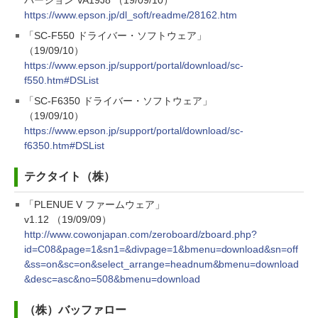
バージョン VA19J8 （19/09/10）
https://www.epson.jp/dl_soft/readme/28162.htm
「SC-F550 ドライバー・ソフトウェア」
（19/09/10）
https://www.epson.jp/support/portal/download/sc-
f550.htm#DSList
「SC-F6350 ドライバー・ソフトウェア」
（19/09/10）
https://www.epson.jp/support/portal/download/sc-
f6350.htm#DSList
テクタイト（株）
「PLENUE V ファームウェア」
v1.12 （19/09/09）
http://www.cowonjapan.com/zeroboard/zboard.php?
id=C08&page=1&sn1=&divpage=1&bmenu=download&sn=off
&ss=on&sc=on&select_arrange=headnum&bmenu=download
&desc=asc&no=508&bmenu=download
（株）バッファロー