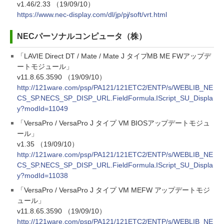
v1.46/2.33 （19/09/10）
https://www.nec-display.com/dl/jp/pj/soft/vrt.html
NECパーソナルコンピュータ（株）
「LAVIE Direct DT / Mate / Mate J タイプMB ME FWアップデ
ートモジュール」
v11.8.65.3590 （19/09/10）
http://121ware.com/psp/PA121/121ETC2/ENTP/s/WEBLIB_NE
CS_SP.NECS_SP_DISP_URL.FieldFormula.IScript_SU_Displa
y?modId=11049
「VersaPro / VersaPro J タイプ VM BIOSアップデートモジュ
ール」
v1.35 （19/09/10）
http://121ware.com/psp/PA121/121ETC2/ENTP/s/WEBLIB_NE
CS_SP.NECS_SP_DISP_URL.FieldFormula.IScript_SU_Displa
y?modId=11038
「VersaPro / VersaPro J タイプ VM MEFW アップデートモジ
ュール」
v11.8.65.3590 （19/09/10）
http://121ware.com/psp/PA121/121ETC2/ENTP/s/WEBLIB_NE