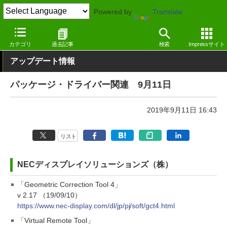
Powered by
Translate
窓の杜
その他の話題
トピック
アップデート
カテゴリ
過去記事
検索
Impressサイト
アップデート情報
パッケージ・ドライバー関連 9月11日
2019年9月11日 16:43
リスト
NECディスプレイソリューションズ（株）
「Geometric Correction Tool 4」
v 2.17 （19/09/10）
https://www.nec-display.com/dl/jp/pj/soft/gct4.html
「Virtual Remote Tool」