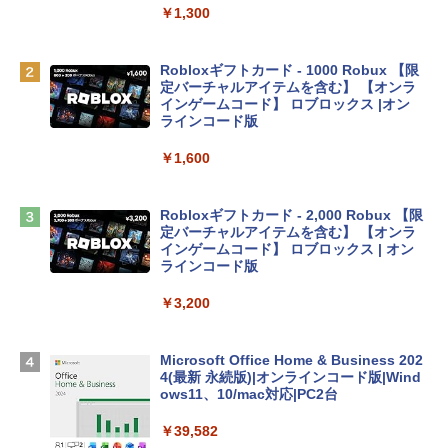
eTime HDカメラ、Touch ID - インディ
￥1,300
ゴ
￥137,800
Robloxギフトカード - 1000 Robux 【限
定バーチャルアイテムを含む】 【オンラ
インゲームコード】 ロブロックス |オン
tomtoc 360°保護 15.6 16インチ パソコ
ラインコード版
ンケース Dell NEC Lavie ASUS HP dyna
book Lenovo対応
￥1,600
￥2,952
Robloxギフトカード - 2,000 Robux 【限
定バーチャルアイテムを含む】 【オンラ
Apple 2026 MacBook Air M5チップ搭載
インゲームコード】 ロブロックス | オン
13インチノートブック：AIとApple Intell
ラインコード版
igence、13.6インチLiquid Retinaディ
スプレイ、16GBユニファイドメモリ、1
￥3,200
TB SSDストレージ、12MPセンターフレ
ームカメラ、日本語キーボード、Touch I
D - ミッドナイト
Microsoft Office Home & Business 202
4(最新 永続版)|オンラインコード版|Wind
￥278,800
ows11、10/mac対応|PC2台
￥39,582
【Amazon.co.jp限定】 HP ノートパソコ