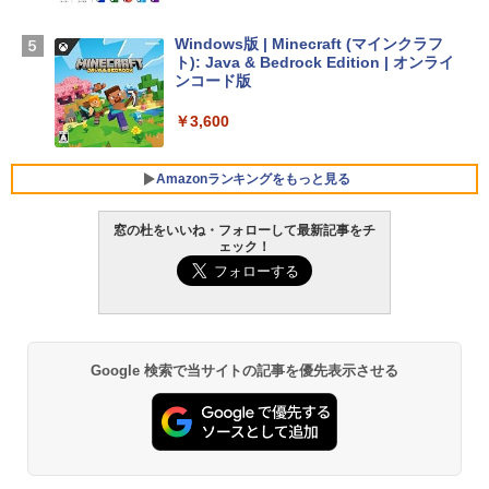
ン 15-fd 15.6インチ 16GBメモリ 512GB
SSD インテル Core 5
Windows版 | Minecraft (マインクラフ
ト): Java & Bedrock Edition | オンライ
￥129,800
ンコード版
￥3,600
FMV ノートパソコン WE1-K3 (MS 365 P
ersonal/Copilotキー搭載/Win 11/15.6型/
Core i5/16GB/SSD 512GB/ホワイト) FM
Amazonランキングをもっと見る
VWK3E15W_AZ
窓の杜をいいね・フォローして最新記事をチ
￥139,880
ェック！
生成AIパスポート公式テキスト 第４版
Amazon Kindle - 目に優しい、かさばら
ない、大きな画面で読みやすい、6週間持
続バッテリー、6インチディスプレイ電子
￥1,766
書籍リーダー、マッチャ、16GB、広告な
し
Google 検索で当サイトの記事を優先表示させる
￥16,980
1冊ですべて身につくHTML & CSSとWe
bデザイン入門講座［第2版］
Kindle Paperwhite シグニチャーエディ
ション (32GB) 7インチディスプレイ、明
￥1,292
るさ自動調整、色調調節ライト、12週間