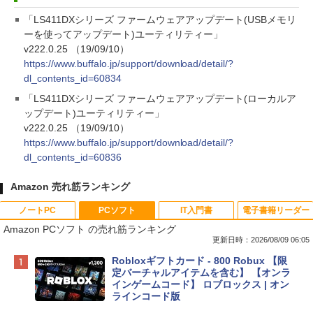
「LS411DXシリーズ ファームウェアアップデート(USBメモリ
ーを使ってアップデート)ユーティリティー」
v222.0.25 （19/09/10）
https://www.buffalo.jp/support/download/detail/?
dl_contents_id=60834
「LS411DXシリーズ ファームウェアアップデート(ローカルア
ップデート)ユーティリティー」
v222.0.25 （19/09/10）
https://www.buffalo.jp/support/download/detail/?
dl_contents_id=60836
Amazon 売れ筋ランキング
ノートPC
PCソフト
IT入門書
電子書籍リーダー
Amazon PCソフト の売れ筋ランキング
更新日時：2026/08/09 06:05
Apple 2026 MacBook Neo A18 Proチッ
Robloxギフトカード - 800 Robux 【限
プ搭載13インチノートブック：AIとAppl
定バーチャルアイテムを含む】 【オンラ
e Intelligenceのために設計、Liquid Ret
インゲームコード】 ロブロックス | オン
inaディスプレイ、8GBユニファイドメモ
ラインコード版
リ、512GB SSDストレージ、1080p Fac