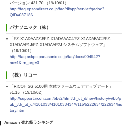
バージョン 431.70 （19/10/01）
http://faq.epsondirect.co.jp/faq/dl/app/servlet/qadoc?
QID=037186
パナソニック（株）
「FZ-X1ADAAZZJ/FZ-X1ADAAACJ/FZ-X1ADABACJ/FZ-
X1ADAAP1J/FZ-X1ADAAP2J システムソフトウェア」
（19/10/01）
http://faq.askpc.panasonic.co.jp/faq/docs/004942?
no=1&trn_org=3
（株）リコー
「RICOH SG 5100用 本体ファームウェアアップデート」
v1.15 （19/10/02）
http://support.ricoh.com/bbv2/html/dr_ut_d/new/history/w/bb/p
ub_j/dr_ut_d/4101033/4101033434/V115/5222634/222634/his
tory.htm
Amazon 売れ筋ランキング