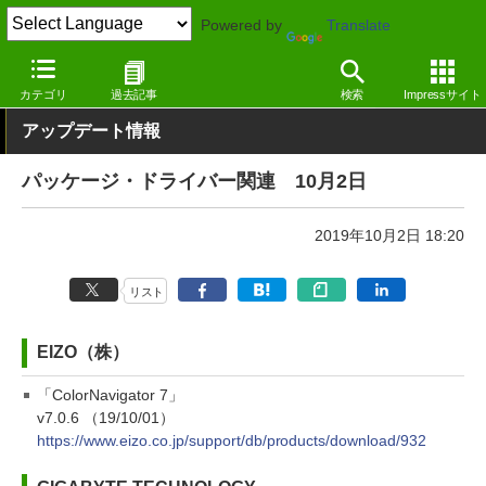
Powered by
Translate
窓の杜
その他の話題
トピック
アップデート
カテゴリ
過去記事
検索
Impressサイト
アップデート情報
パッケージ・ドライバー関連 10月2日
2019年10月2日 18:20
リスト
EIZO（株）
「ColorNavigator 7」
v7.0.6 （19/10/01）
https://www.eizo.co.jp/support/db/products/download/932