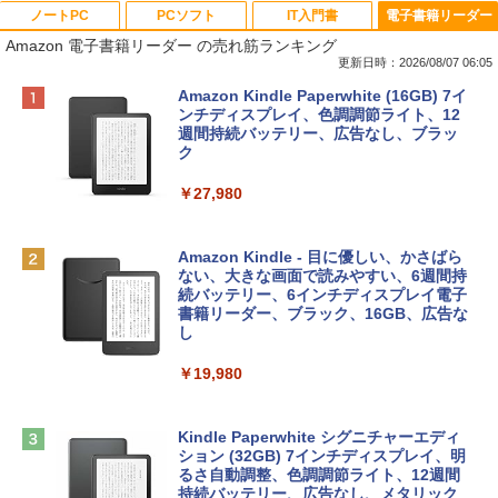
ノートPC
PCソフト
IT入門書
電子書籍リーダー
Amazon 電子書籍リーダー の売れ筋ランキング
更新日時：2026/08/07 06:05
Apple 2026 MacBook Neo A18 Proチッ
Robloxギフトカード - 800 Robux 【限
生成AIパスポート公式テキスト 第４版
Amazon Kindle Paperwhite (16GB) 7イ
プ搭載13インチノートブック：AIとAppl
定バーチャルアイテムを含む】 【オンラ
ンチディスプレイ、色調調節ライト、12
e Intelligence、Liquid Retinaディスプ
インゲームコード】 ロブロックス | オン
週間持続バッテリー、広告なし、ブラッ
￥1,766
レイ、8GBメモリ、512GB SSD、1080p
ラインコード版
ク
FaceTime HDカメラ、Touch ID - インデ
ィゴ + 3年延長 AppleCare+ for 13インチ
￥1,300
￥27,980
MacBook Neo(A18 Pro)|ダウンロード版
AIイラスト表現辞典: 思い通りの絵を引き
￥162,598
出す プロンプトの言葉 AI画像生成シリー
Microsoft Office Home & Business 202
Amazon Kindle - 目に優しい、かさばら
ズ (はぴーイラストLabo)
4(最新 永続版)|オンラインコード版|Wind
ない、大きな画面で読みやすい、6週間持
ows11、10/mac対応|PC2台
続バッテリー、6インチディスプレイ電子
tomtoc 360°保護 15.6 16インチ パソコ
書籍リーダー、ブラック、16GB、広告な
￥480
ンケース Dell NEC Lavie ASUS HP dyna
し
￥39,582
book Lenovo対応
￥19,980
ClaudeCode いちばんやさしい 教科書:
￥2,952
非エンジニア 初心者 素人 でも安心 使い
Robloxギフトカード - 2,000 Robux 【限
方 マニュアル AI副業にもコンテンツ作成
定バーチャルアイテムを含む】 【オンラ
にもKindle出版にも！ 非エンジニアのた
インゲームコード】 ロブロックス | オン
Kindle Paperwhite シグニチャーエディ
めのAIコーディング入門シリーズ
Apple 2026 MacBook Air M5チップ搭載
ラインコード版
ション (32GB) 7インチディスプレイ、明
13インチノートブック：AIとApple Intell
るさ自動調整、色調調節ライト、12週間
igence、13.6インチLiquid Retinaディ
持続バッテリー、広告なし、メタリック
￥99
￥3,200