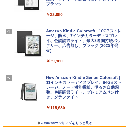
スプレイ、24GBユニファイドメモリ、1
ブラック
TB SSD、12MPセンターフレームカメ
ラ、Touch ID - ミッドナイト + 3年延長
￥32,980
1冊ですべて身につくHTML & CSSとWe
Robloxギフトカード - 1000 Robux 【限
AppleCare+ for 13インチMacBook Air
bデザイン入門講座［第2版］
定バーチャルアイテムを含む】 【オンラ
(M5)|ダウンロード版
インゲームコード】 ロブロックス |オン
ラインコード版
Amazon Kindle Colorsoft | 16GBストレ
￥2,326
￥347,600
ージ、防水、7インチカラーディスプレ
イ、色調調節ライト、最大8週間持続バッ
￥1,600
テリー、広告無し、ブラック (2025年発
【Amazon.co.jp限定】 HP ノートパソコ
売)
FM TOWNS ハイパー・カタログ: 本体ハ
ン 15-fd 15.6インチ 16GBメモリ 512GB
ードウェア・市販ソフトウェアのパーフ
Windows版 | Minecraft (マインクラフ
SSD インテル Core 5
￥39,980
ェクトリストと最新エミュレータ紹介
ト): Java & Bedrock Edition | オンライ
ンコード版
￥129,800
￥1,600
New Amazon Kindle Scribe Colorsoft |
￥3,600
11インチカラーディスプレイ、64GBスト
FMV ノートパソコン WE1-K3 (MS 365 P
レージ、ノート機能搭載、明るさ自動調
ersonal/Copilotキー搭載/Win 11/15.6型/
整、色調調節ライト、プレミアムペン付
Core i5/16GB/SSD 512GB/ホワイト) FM
き、グラファイト
VWK3E15W_AZ
￥115,980
￥123,400
Amazonランキングをもっと見る