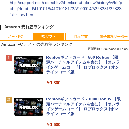
http://support.ricoh.com/bbv2/html/dr_ut_d/new/history/w/bb/p
ub_j/dr_ut_d/4101018/4101018172/V100014/5223231/22323
1/history.htm
Amazon 売れ筋ランキング
ノートPC
PCソフト
IT入門書
電子書籍リーダー
Amazon PCソフト の売れ筋ランキング
更新日時：2026/08/08 18:05
Apple 2026 MacBook Neo A18 Proチッ
Robloxギフトカード - 800 Robux 【限
プ搭載13インチノートブック：AIとAppl
定バーチャルアイテムを含む】 【オンラ
e Intelligenceのために設計、Liquid Ret
インゲームコード】 ロブロックス | オン
inaディスプレイ、8GBユニファイドメモ
ラインコード版
リ、512GB SSDストレージ、1080p Fac
eTime HDカメラ、Touch ID - シルバー
￥1,300
￥131,111
Robloxギフトカード - 1000 Robux 【限
定バーチャルアイテムを含む】 【オンラ
tomtoc 360°保護 15.6 16インチ パソコ
インゲームコード】 ロブロックス |オン
ンケース Dell NEC Lavie ASUS HP dyna
ラインコード版
book Lenovo対応
￥1,600