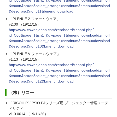
id=C08&page=1&sn1=&divpage=1&bmenu=download&sn=off
&ss=on&sc=on&select_arrange=headnum&bmenu=download
&desc=asc&no=511&bmenu=download
「PLENUE 2 ファームウェア」
v2.30 （19/11/15）
http://www.cowonjapan.com/zeroboard/zboard.php?
id=C08&page=1&sn1=&divpage=1&bmenu=download&sn=off
&ss=on&sc=on&select_arrange=headnum&bmenu=download
&desc=asc&no=510&bmenu=download
「PLENUE V ファームウェア」
v1.13 （19/11/15）
http://www.cowonjapan.com/zeroboard/zboard.php?
id=C08&page=1&sn1=&divpage=1&bmenu=download&sn=off
&ss=on&sc=on&select_arrange=headnum&bmenu=download
&desc=asc&no=512&bmenu=download
（株）リコー
「RICOH PJ/IPSiO PJシリーズ用 プロジェクター管理ユーテ
ィリティ」
v1.0.0014 （19/11/26）