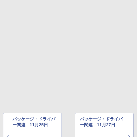
￥27,980
1冊ですべて身につくHTML & CSSとWe
bデザイン入門講座［第2版］
Amazon Kindle Colorsoft | 16GBストレ
￥1,292
ージ、防水、7インチカラーディスプレ
イ、色調調節ライト、最大8週間持続バッ
テリー、広告無し、ブラック (2025年発
売)
FM TOWNS ハイパー・カタログ: 本体ハ
ードウェア・市販ソフトウェアのパーフ
￥31,980
ェクトリストと最新エミュレータ紹介
￥1,600
New Amazon Kindle Scribe Colorsoft |
11インチカラーディスプレイ、64GBスト
レージ、ノート機能搭載、明るさ自動調
整、色調調節ライト、プレミアムペン付
き、グラファイト
￥115,980
パッケージ・ドライバ
パッケージ・ドライバ
ー関連 11月25日
ー関連 11月27日