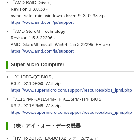
「AMD RAID Driver」
Revision 9.3.0.38 -
nvme_sata_raid_windows_driver_9_3_0_38.zip
https://www.amd.com/ja/support
「AMD StoreMI Technology」
Revision 1.5.3.22296 -
AMD_StoreMI_install_Win64_1.5.3.22296_PR.exe
https://www.amd.com/ja/support
Super Micro Computer
「X11DPG-QT BIOS」
R3.2 - X11DPG9_A18.zip
https://www.supermicro.com/support/resources/bios_ipmi.php
「X11SPM-F/X11SPM-TF/X11SPM-TPF BIOS」
R3.2 - X11SPM9_A18.zip
https://www.supermicro.com/support/resources/bios_ipmi.php
（株）アイ・オー・データ機器
「HVTR-BCTX3, EX-BCTX2 ファームウェア」