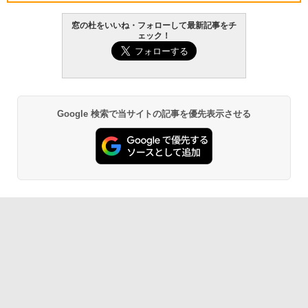
￥139,880
窓の杜をいいね・フォローして最新記事をチ
ェック！
生成AIパスポート公式テキスト 第４版
Amazon Kindle Paperwhite (16GB) 7イ
ンチディスプレイ、色調調節ライト、12
週間持続バッテリー、広告なし、ブラッ
￥1,766
ク
￥22,980
Google 検索で当サイトの記事を優先表示させる
AIイラスト表現辞典: 思い通りの絵を引き
出す プロンプトの言葉 AI画像生成シリー
Amazon Kindle - 目に優しい、かさばら
ズ (はぴーイラストLabo)
ない、大きな画面で読みやすい、6週間持
続バッテリー、6インチディスプレイ電子
書籍リーダー、マッチャ、16GB、広告な
￥480
し
￥16,980
ClaudeCode いちばんやさしい 教科書:
非エンジニア 初心者 素人 でも安心 使い
方 マニュアル AI副業にもコンテンツ作成
にもKindle出版にも！ 非エンジニアのた
Kindle Paperwhite シグニチャーエディ
めのAIコーディング入門シリーズ
ション (32GB) 7インチディスプレイ、明
るさ自動調整、色調調節ライト、12週間
持続バッテリー、広告なし、メタリック
￥99
ブラック