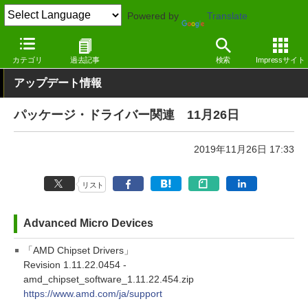
Powered by
Translate
窓の杜
その他の話題
トピック
アップデート
カテゴリ
過去記事
検索
Impressサイト
アップデート情報
パッケージ・ドライバー関連 11月26日
2019年11月26日 17:33
リスト
Advanced Micro Devices
「AMD Chipset Drivers」
Revision 1.11.22.0454 -
amd_chipset_software_1.11.22.454.zip
https://www.amd.com/ja/support