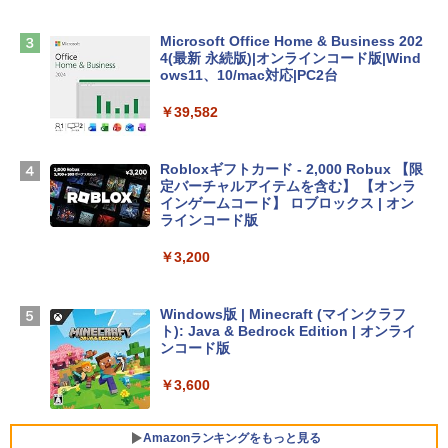
￥2,952
Microsoft Office Home & Business 202
Apple 2026 MacBook Air M5チップ搭載
4(最新 永続版)|オンラインコード版|Wind
13インチノートブック：AIとApple Intell
ows11、10/mac対応|PC2台
igence、13.6インチLiquid Retinaディ
スプレイ、16GBユニファイドメモリ、1
￥39,582
TB SSDストレージ、12MPセンターフレ
ームカメラ、日本語キーボード、Touch I
D - ミッドナイト
Robloxギフトカード - 2,000 Robux 【限
定バーチャルアイテムを含む】 【オンラ
￥278,800
インゲームコード】 ロブロックス | オン
ラインコード版
【Amazon.co.jp限定】 HP ノートパソコ
￥3,200
ン 15-fd 15.6インチ 16GBメモリ 512GB
SSD インテル Core 5
Windows版 | Minecraft (マインクラフ
￥129,800
ト): Java & Bedrock Edition | オンライ
ンコード版
FMV ノートパソコン WE1-K3 (MS 365 P
￥3,600
ersonal/Copilotキー搭載/Win 11/15.6型/
Core i5/16GB/SSD 512GB/ホワイト) FM
VWK3E15W_AZ
Amazonランキングをもっと見る