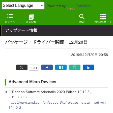
Powered by
Translate
窓の杜
その他の話題
トピック
アップデート
カテゴリ
過去記事
検索
Impressサイト
アップデート情報
パッケージ・ドライバー関連 12月20日
2019年12月20日 20:58
リスト
Advanced Micro Devices
「Radeon Software Adrenalin 2020 Edition 19.12.3」
v 19.50.03.05
https://www.amd.com/en/support/kb/release-notes/rn-rad-win-
19-12-3