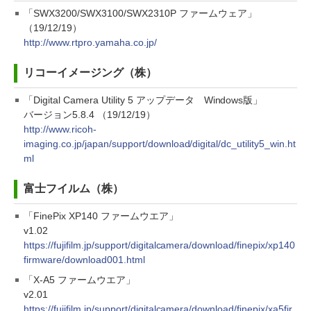
「SWX3200/SWX3100/SWX2310P ファームウェア」
（19/12/19）
http://www.rtpro.yamaha.co.jp/
リコーイメージング（株）
「Digital Camera Utility 5 アップデータ Windows版」
バージョン5.8.4 （19/12/19）
http://www.ricoh-
imaging.co.jp/japan/support/download/digital/dc_utility5_win.ht
ml
富士フイルム（株）
「FinePix XP140 ファームウエア」
v1.02
https://fujifilm.jp/support/digitalcamera/download/finepix/xp140
firmware/download001.html
「X-A5 ファームウエア」
v2.01
https://fujifilm.jp/support/digitalcamera/download/finepix/xa5fir