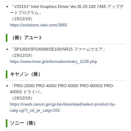
「VJS151* Intel Graphics Driver Ver.26.20.100.7465 アップデ
ートプログラム」
（19/12/18）
https://solutions.vaio.com/3865
（株）アユート
「SP1000/SP1000M/SE100/SR15 ファームウエア」
（19/12/19）
https://www.iriver.jp/information/entry_1139.php
キヤノン（株）
「PRO-2000/ PRO-4000/ PRO-6000/ PRO-6000S/ PRO-
4000S ドライバ」
（19/12/19）
https://cweb.canon.jp/cgi-bin/download/select-product-by-
catg.cgi?i_cd_pr_catg=102
ソニー（株）