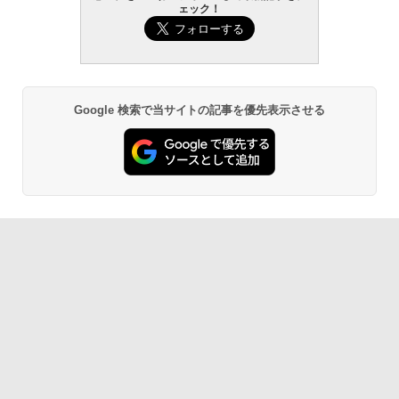
￥139,880
ェック！
Amazon Kindle - 目に優しい、かさばら
ない、大きな画面で読みやすい、6週間持
続バッテリー、6インチディスプレイ電子
書籍リーダー、マッチャ、16GB、広告な
し
Google 検索で当サイトの記事を優先表示させる
￥16,980
Kindle Paperwhite シグニチャーエディ
ション (32GB) 7インチディスプレイ、明
るさ自動調整、色調調節ライト、12週間
持続バッテリー、広告なし、メタリック
ブラック
￥27,980
Amazon Kindle Paperwhite (16GB) 7イ
ンチディスプレイ、色調調節ライト、12
週間持続バッテリー、広告なし、ブラッ
ク
￥22,980