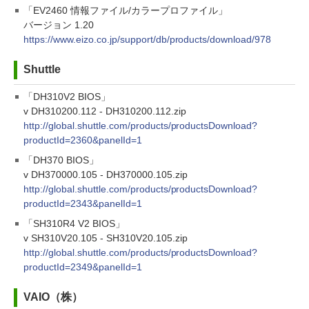
「EV2460 情報ファイル/カラープロファイル」
バージョン 1.20
https://www.eizo.co.jp/support/db/products/download/978
Shuttle
「DH310V2 BIOS」
v DH310200.112 - DH310200.112.zip
http://global.shuttle.com/products/productsDownload?
productId=2360&panelId=1
「DH370 BIOS」
v DH370000.105 - DH370000.105.zip
http://global.shuttle.com/products/productsDownload?
productId=2343&panelId=1
「SH310R4 V2 BIOS」
v SH310V20.105 - SH310V20.105.zip
http://global.shuttle.com/products/productsDownload?
productId=2349&panelId=1
VAIO（株）