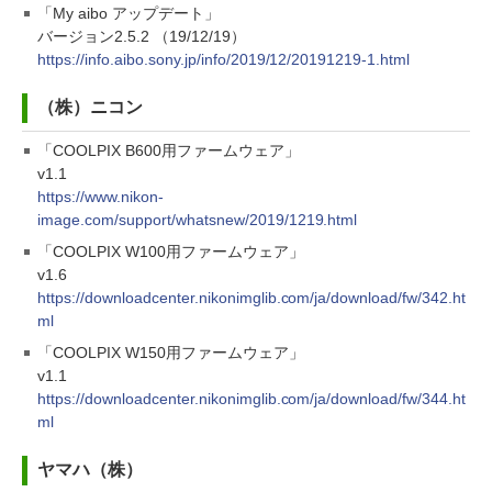
「My aibo アップデート」
バージョン2.5.2 （19/12/19）
https://info.aibo.sony.jp/info/2019/12/20191219-1.html
（株）ニコン
「COOLPIX B600用ファームウェア」
v1.1
https://www.nikon-
image.com/support/whatsnew/2019/1219.html
「COOLPIX W100用ファームウェア」
v1.6
https://downloadcenter.nikonimglib.com/ja/download/fw/342.ht
ml
「COOLPIX W150用ファームウェア」
v1.1
https://downloadcenter.nikonimglib.com/ja/download/fw/344.ht
ml
ヤマハ（株）