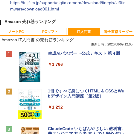
https://fujifilm.jp/support/digitalcamera/download/finepix/xt3fir
mware/download001.html
Amazon 売れ筋ランキング
ノートPC
PCソフト
IT入門書
電子書籍リーダー
Amazon IT入門書 の売れ筋ランキング
更新日時：2026/08/09 12:05
Apple 2026 MacBook Neo A18 Proチッ
Robloxギフトカード - 800 Robux 【限
生成AIパスポート公式テキスト 第４版
プ搭載13インチノートブック：AIとAppl
定バーチャルアイテムを含む】 【オンラ
e Intelligenceのために設計、Liquid Ret
インゲームコード】 ロブロックス | オン
￥1,766
inaディスプレイ、8GBユニファイドメモ
ラインコード版
リ、256GB SSDストレージ、1080p Fac
eTime HDカメラ - インディゴ
￥1,300
￥119,800
1冊ですべて身につくHTML & CSSとWe
bデザイン入門講座［第2版］
Robloxギフトカード - 1000 Robux 【限
定バーチャルアイテムを含む】 【オンラ
tomtoc 360°保護 15.6 16インチ パソコ
インゲームコード】 ロブロックス |オン
￥1,292
ンケース Dell NEC Lavie ASUS HP dyna
ラインコード版
book Lenovo対応
￥1,600
￥2,952
ClaudeCode いちばんやさしい 教科書:
非エンジニア 初心者 素人 でも安心 使い