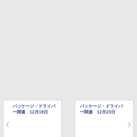
Amazon Kindle Colorsoft | 16GBストレ
ージ、防水、7インチカラーディスプレ
イ、色調調節ライト、最大8週間持続バッ
テリー、広告無し、ブラック (2025年発
売)
￥31,980
New Amazon Kindle Scribe Colorsoft |
11インチカラーディスプレイ、64GBスト
レージ、ノート機能搭載、明るさ自動調
整、色調調節ライト、プレミアムペン付
き、グラファイト
￥115,980
パッケージ・ドライバ
パッケージ・ドライバ
ー関連 12月19日
ー関連 12月23日