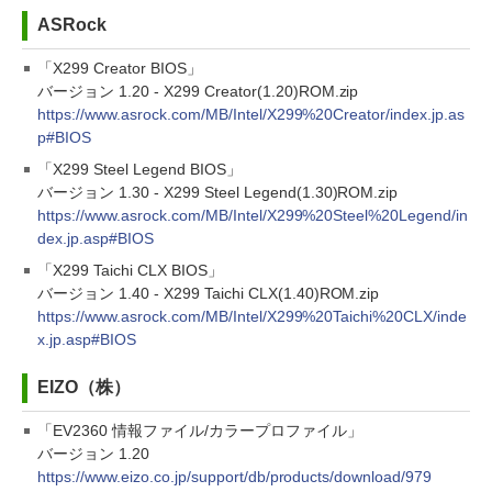
ASRock
「X299 Creator BIOS」
バージョン 1.20 - X299 Creator(1.20)ROM.zip
https://www.asrock.com/MB/Intel/X299%20Creator/index.jp.as
p#BIOS
「X299 Steel Legend BIOS」
バージョン 1.30 - X299 Steel Legend(1.30)ROM.zip
https://www.asrock.com/MB/Intel/X299%20Steel%20Legend/in
dex.jp.asp#BIOS
「X299 Taichi CLX BIOS」
バージョン 1.40 - X299 Taichi CLX(1.40)ROM.zip
https://www.asrock.com/MB/Intel/X299%20Taichi%20CLX/inde
x.jp.asp#BIOS
EIZO（株）
「EV2360 情報ファイル/カラープロファイル」
バージョン 1.20
https://www.eizo.co.jp/support/db/products/download/979