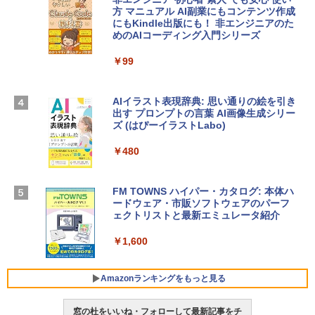
方 マニュアル AI副業にもコンテンツ作成
Robloxギフトカード - 2,000 Robux 【限
にもKindle出版にも！ 非エンジニアのた
Apple 2026 MacBook Air M5チップ搭載
定バーチャルアイテムを含む】 【オンラ
めのAIコーディング入門シリーズ
13インチノートブック：AIとApple Intell
インゲームコード】 ロブロックス | オン
igence、13.6インチLiquid Retinaディ
ラインコード版
￥99
スプレイ、16GBユニファイドメモリ、1
TB SSDストレージ、12MPセンターフレ
￥3,200
ームカメラ、日本語キーボード、Touch I
D - ミッドナイト
AIイラスト表現辞典: 思い通りの絵を引き
出す プロンプトの言葉 AI画像生成シリー
Microsoft Office Home & Business 202
￥278,800
ズ (はぴーイラストLabo)
4(最新 永続版)|オンラインコード版|Wind
ows11、10/mac対応|PC2台
￥480
【Amazon.co.jp限定】 HP ノートパソコ
￥39,582
ン 15-fd 15.6インチ 16GBメモリ 512GB
SSD インテル Core 5
FM TOWNS ハイパー・カタログ: 本体ハ
ードウェア・市販ソフトウェアのパーフ
Windows版 | Minecraft (マインクラフ
￥129,800
ェクトリストと最新エミュレータ紹介
ト): Java & Bedrock Edition | オンライ
ンコード版
￥1,600
FMV ノートパソコン WE1-K3 (MS 365 P
￥3,600
ersonal/Copilotキー搭載/Win 11/15.6型/
Core i5/16GB/SSD 512GB/ホワイト) FM
Amazonランキングをもっと見る
VWK3E15W_AZ
窓の杜をいいね・フォローして最新記事をチ