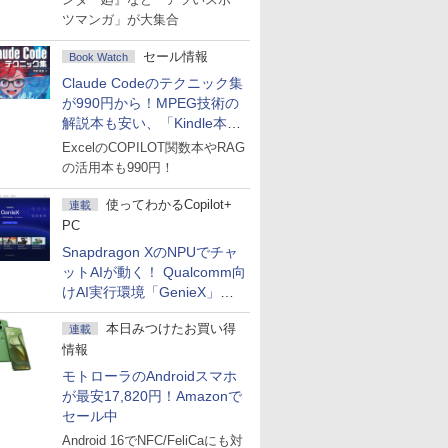
ツマンガ」が大集合
セール情報
Book Watch
Claude Codeのテクニック集
が990円から！MPEG技術の
解説本も安い、「Kindle本サ
マーセール」第2弾開始！
ExcelのCOPILOT関数本やRAG
の活用本も990円！
使ってわかるCopilot+
連載
PC
Snapdragon XのNPUでチャ
ットAIが動く！ Qualcomm向
けAI実行環境「GenieX」を
試してみた
本日みつけたお買い得
連載
情報
モトローラのAndroidスマホ
が最安17,820円！Amazonで
セール中
Android 16でNFC/FeliCaにも対