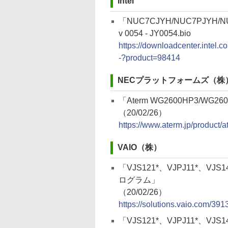
Intel
「NUC7CJYH/NUC7PJYH/N
v 0054 - JY0054.bio
https://downloadcenter.inte
-?product=98414
NECプラットフォームズ（株
「Aterm WG2600HP3/W
（20/02/26）
https://www.aterm.jp/product/a
VAIO（株）
「VJS121*、VJPJ11*、VJ
ログラム」
（20/02/26）
https://solutions.vaio.com/391
「VJS121*、VJPJ11*、VJS141*