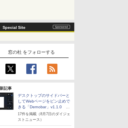
Special Site
窓の杜 をフォローする
新記事
デスクトップのサイドバーと
してWebページをピン止めで
きる「Demobar」v1.1.0 ほ
か
17件を掲載（8月7日のダイジェ
ストニュース）