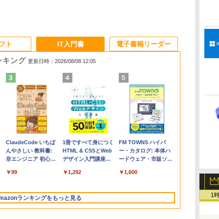
ソフト
IT入門書
電子書籍リーダー
ランキング
更新日時：2026/08/08 12:05
Apple 2026
Microsoft Office
ClaudeCode いちば
【Amazon.co.jp限
Robloxギフトカード
1冊ですべて身につく
FMV ノートパソコン
Windows版 |
FM TOWNS ハイパ
コ
定
MacBook Air M5チ
Home & Business
んやさしい 教科書:
定】 HP ノートパソ
- 2,000 Robux 【限
HTML & CSSとWeb
WE1-K3 (MS 365
Minecraft (マインクラ
ー・カタログ: 本体ハ
ップ搭載13インチノ
2024(最新 永続版)|オ
非エンジニア 初心者
コン 15-fd 15.6イン
定バーチャルアイテ
デザイン入門講座
Personal/Copilotキー
フト): Java & Bedrock
ードウェア・市販ソフ
ートブック：AIと
ンラインコード
素人 でも安心 使い方
チ 16GBメモリ
ムを含む】 【オンラ
［第2版］
搭載/Win 11/15.6
Edition | オンラインコ
トウェアのパーフェク
￥261,414
￥39,582
￥99
￥129,800
￥3,200
￥1,292
￥139,880
￥3,600
￥1,600
Apple Intelligence、
版|Windows11、
マニュアル AI副業に
512GB SSD インテ
インゲームコード】
型/Core i5/16GB/SSD
ード版
トリストと最新エミュ
イ
13.6インチLiquid
10/mac対応|PC2台
もコンテンツ作成に
ル Core 5
ロブロックス | オン
512GB/ホワイト)
レータ紹介
Retinaディスプレ
もKindle出版にも！
ラインコード版
FMVWK3E15W_AZ
1
mazonランキングをもっと見る
イ、16GBユニファイ
非エンジニアのため
ドメモリ、1TB SSD
のAIコーディング入
ストレージ、12MPセ
門シリーズ