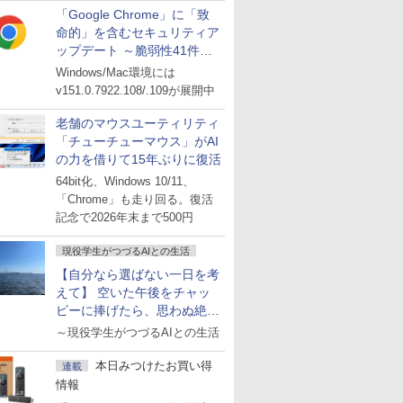
「Google Chrome」に「致
命的」を含むセキュリティア
ップデート ～脆弱性41件に
対処
Windows/Mac環境には
v151.0.7922.108/.109が展開中
老舗のマウスユーティリティ
「チューチューマウス」がAI
の力を借りて15年ぶりに復活
64bit化、Windows 10/11、
「Chrome」も走り回る。復活
記念で2026年末まで500円
現役学生がつづるAIとの生活
【自分なら選ばない一日を考
えて】 空いた午後をチャッ
ピーに捧げたら、思わぬ絶景
に出会った話
～現役学生がつづるAIとの生活
本日みつけたお買い得
連載
情報