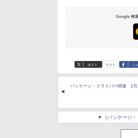
レージ、1080p
FaceTime HDカメラ
- インディゴ
Google
Amazon Kindle
Amazon Kindle - 目
Paperwhite (16GB)
に優しい、かさばら
7インチディスプレ
ない、大きな画面で
ポスト
リスト
シ
イ、色調調節ライ
読みやすい、6週間
￥22,980
￥16,980
ト、12週間持続バッ
続バッテリー、6イ
テリー、広告なし、
チディスプレイ電子
ブラック
書籍リーダー、ブラ
パッケージ・ドライバー関連 2月
ック、16GB、広告
▲
し
［パッケージ・