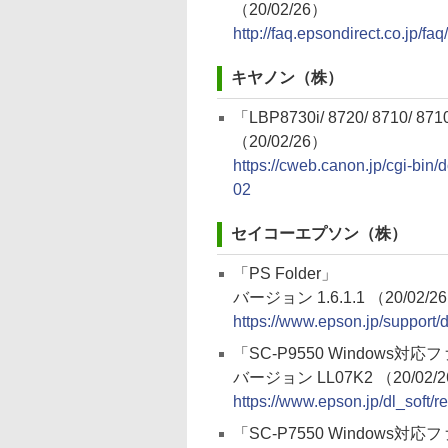
（20/02/26）
http://faq.epsondirect.co.jp/f
キヤノン（株）
「LBP8730i/ 8720/ 8710/
（20/02/26）
https://cweb.canon.jp/cgi-bin
02
セイコーエプソン（株）
「PS Folder」
バージョン 1.6.1.1 （20/02/2
https://www.epson.jp/support
「SC-P9550 Window
バージョン LL07K2 （20/02/
https://www.epson.jp/dl_soft
「SC-P7550 Window