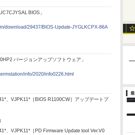
UC7CJYSAL BIOS」
l.com/download/29437/BIOS-Update-JYGLKCPX-86A
）
G2600HP2 バージョンアップソフトウェア」
termstation/info/2020/info0226.html
最
S141*、VJPK11*［BIOS R1100CW］アップデートプ
3
、VJPK11*［PD Firmware Update tool Ver.V0