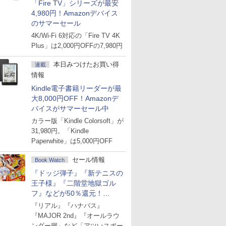
「Fire TV」シリーズが最安
4,980円！Amazonデバイス
のサマーセール
4K/Wi-Fi 6対応の「Fire TV 4K
Plus」は2,000円OFFの7,980円
本日みつけたお買い得
連載
情報
Kindle電子書籍リーダーが最
大8,000円OFF！Amazonデ
バイスがサマーセール中
カラー版「Kindle Colorsoft」が
31,980円。「Kindle
Paperwhite」は5,000円OFF
セール情報
Book Watch
『ドッジ弾子』『新テニスの
王子様』『二階堂地獄ゴル
フ』などが50％還元！
Amazonマンガ週末セール
『リアル』『ハナバス』
『MAJOR 2nd』『オールラウ
ンダー廻』など「アツいスポー