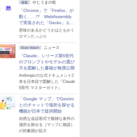
やじうまの杜
連載
「Chrome」で「Firefox」が
動く……!? WebAssembly
で実装された「Gecko」エン
ジン
意味があるかどうかはともかく
ロマンたっぷり
ニュース
Book Watch
「Claude」シリーズ第5世代
のプロンプトやモデルの選び
方を図解した書籍が無償公開
Anthropicの公式ドキュメント2
本を日本語で図解した『Claude
5世代 マスターガイド』
「Google マップ」でGemini
とのチャットで場所を探せる
機能が日本で提供開始
自然な会話形式で複雑な条件の
場所を探せる［マップに相談］
の対象国が拡大