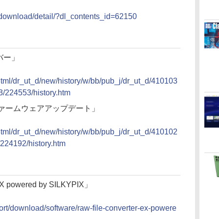
t/download/detail/?dl_contents_id=62150
イバー」
/html/dr_ut_d/new/history/w/bb/pub_j/dr_ut_d/410103
/224553/history.htm
用本体ファームウェアアップデート」
/html/dr_ut_d/new/history/w/bb/pub_j/dr_ut_d/410102
24192/history.htm
 powered by SILKYPIX」
upport/download/software/raw-file-converter-ex-powere