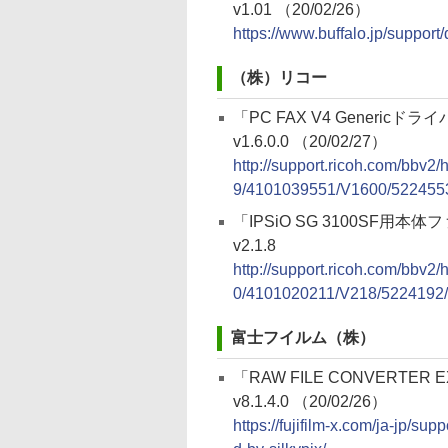
v1.01 （20/02/26）
https://www.buffalo.jp/suppor
（株）リコー
「PC FAX V4 Genericドラ
v1.6.0.0 （20/02/27）
http://support.ricoh.com/bbv2
9/4101039551/V1600/5224553
「IPSiO SG 3100SF
v2.1.8
http://support.ricoh.com/bbv2
0/4101020211/V218/5224192/2
富士フイルム（株）
「RAW FILE CONVERTER EX
v8.1.4.0 （20/02/26）
https://fujifilm-x.com/ja-jp/s