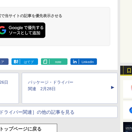
ンターフレームカメ
ラ、日本語キーボー
ド、Touch ID - シル
 検索で当サイトの記事を優先表示させる
バー
Kindle Paperwhite
Amazon Kindle
New Amazon Kindle
シグニチャーエディ
Colorsoft | 16GBス
Scribe Colorsoft | 11
ション (32GB) 7イン
トレージ、防水、7イ
インチカラーディスプ
ェア
はてブ
note
LinkedIn
持
チディスプレイ、明
ンチカラーディスプ
レイ、64GBストレー
￥27,980
￥31,980
￥115,980
ン
るさ自動調整、色調
レイ、色調調節ライ
ジ、ノート機能搭載、
調節ライト、12週間
ト、最大8週間持続バ
明るさ自動調整、色調
持続バッテリー、広
ッテリー、広告無
調節ライト、プレミア
26日
パッケージ・ドライバー
な
告なし、メタリック
し、ブラック (2025
ムペン付き、グラファ
▲
ブラック
年発売)
イト
関連 2月28日
ドライバー関連］の他の記事を見る
トップページに戻る