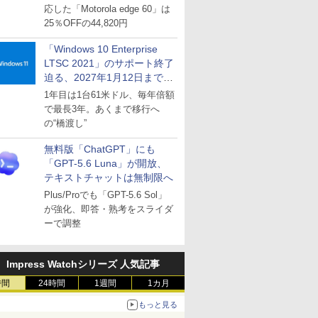
応した「Motorola edge 60」は
25％OFFの44,820円
「Windows 10 Enterprise
LTSC 2021」のサポート終了
迫る、2027年1月12日まで
～ESUは9月1日から販売
1年目は1台61米ドル、毎年倍額
で最長3年。あくまで移行へ
の“橋渡し”
無料版「ChatGPT」にも
「GPT-5.6 Luna」が開放、
テキストチャットは無制限へ
Plus/Proでも「GPT-5.6 Sol」
が強化、即答・熟考をスライダ
ーで調整
Impress Watchシリーズ 人気記事
時間
24時間
1週間
1カ月
もっと見る