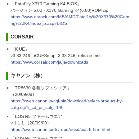
「Fatal1ty X370 Gaming K4 BIOS」
バージョン 6.00 - X370 Gaming K4(6.00)ROM.zip
https://www.asrock.com/MB/AMD/Fatal1ty%20X370%20Gami
ng%20K4/index.jp.asp#BIOS
CORSAIR
「iCUE」
v3.33.246 - iCUESetup_3.33.246_release.msi
https://www.corsair.com/ja/ja/downloads
キヤノン（株）
「TR8630 各種ソフトウエア」
（20/09/09）
https://cweb.canon.jp/cgi-bin/download/select-product-by-
catg.cgi?i_cd_pr_catg=146
「EOS R5 ファームウエア」
v 1.1.1 （20/09/09）
https://cweb.canon.jp/drv-upd/eosd/eosr5-firm.html
「EOS R6 ファームウエア」