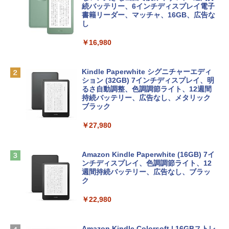
e Intelligenceのために設計、Liquid Ret
インゲームコード】 ロブロックス | オン
続バッテリー、6インチディスプレイ電子
￥1,766
inaディスプレイ、8GBユニファイドメモ
ラインコード版
書籍リーダー、マッチャ、16GB、広告な
リ、256GB SSDストレージ、1080p Fac
し
eTime HDカメラ - インディゴ
￥1,300
￥16,980
￥119,800
1冊ですべて身につくHTML & CSSとWe
bデザイン入門講座［第2版］
Robloxギフトカード - 1000 Robux 【限
定バーチャルアイテムを含む】 【オンラ
Kindle Paperwhite シグニチャーエディ
tomtoc 360°保護 15.6 16インチ パソコ
インゲームコード】 ロブロックス |オン
ション (32GB) 7インチディスプレイ、明
￥1,292
ンケース Dell NEC Lavie ASUS HP dyna
ラインコード版
るさ自動調整、色調調節ライト、12週間
book Lenovo対応
持続バッテリー、広告なし、メタリック
ブラック
￥1,600
￥2,952
ClaudeCode いちばんやさしい 教科書:
￥27,980
非エンジニア 初心者 素人 でも安心 使い
方 マニュアル AI副業にもコンテンツ作成
Robloxギフトカード - 2,000 Robux 【限
にもKindle出版にも！ 非エンジニアのた
Apple 2026 MacBook Air M5チップ搭載
定バーチャルアイテムを含む】 【オンラ
めのAIコーディング入門シリーズ
13インチノートブック：AIとApple Intell
インゲームコード】 ロブロックス | オン
Amazon Kindle Paperwhite (16GB) 7イ
igence、13.6インチLiquid Retinaディ
ラインコード版
ンチディスプレイ、色調調節ライト、12
￥99
スプレイ、16GBユニファイドメモリ、1
週間持続バッテリー、広告なし、ブラッ
TB SSDストレージ、12MPセンターフレ
ク
￥3,200
ームカメラ、日本語キーボード、Touch I
D - ミッドナイト
￥22,980
AIイラスト表現辞典: 思い通りの絵を引き
出す プロンプトの言葉 AI画像生成シリー
Microsoft Office Home & Business 202
￥278,800
ズ (はぴーイラストLabo)
4(最新 永続版)|オンラインコード版|Wind
ows11、10/mac対応|PC2台
Amazon Kindle Colorsoft | 16GBストレ