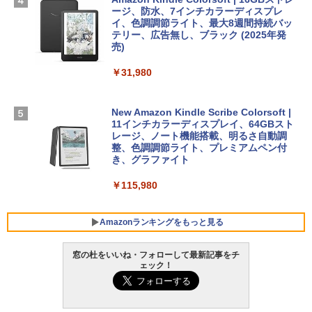
￥480
ージ、防水、7インチカラーディスプレ
【Amazon.co.jp限定】 HP ノートパソコ
イ、色調調節ライト、最大8週間持続バッ
￥39,582
ン 15-fd 15.6インチ 16GBメモリ 512GB
テリー、広告無し、ブラック (2025年発
SSD インテル Core 5
売)
FM TOWNS ハイパー・カタログ: 本体ハ
ードウェア・市販ソフトウェアのパーフ
Windows版 | Minecraft (マインクラフ
￥129,800
￥31,980
ェクトリストと最新エミュレータ紹介
ト): Java & Bedrock Edition | オンライ
ンコード版
￥1,600
FMV ノートパソコン WE1-K3 (MS 365 P
New Amazon Kindle Scribe Colorsoft |
￥3,600
ersonal/Copilotキー搭載/Win 11/15.6型/
11インチカラーディスプレイ、64GBスト
Core i5/16GB/SSD 512GB/ホワイト) FM
レージ、ノート機能搭載、明るさ自動調
VWK3E15W_AZ
整、色調調節ライト、プレミアムペン付
き、グラファイト
￥139,880
￥115,980
Amazonランキングをもっと見る
窓の杜をいいね・フォローして最新記事をチ
ェック！