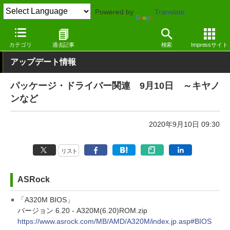
Powered by
Translate
窓の杜
その他の話題
トピック
アップデート
カテゴリ
過去記事
検索
Impressサイト
アップデート情報
パッケージ・ドライバー関連 9月10日 ～キヤノ
ンなど
2020年9月10日 09:30
リスト
ASRock
「A320M BIOS」
バージョン 6.20 - A320M(6.20)ROM.zip
https://www.asrock.com/MB/AMD/A320M/index.jp.asp#BIOS