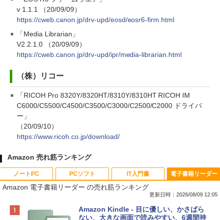
v 1.1.1 （20/09/09）
https://cweb.canon.jp/drv-upd/eosd/eosr6-firm.html
「Media Librarian」
V2.2.1.0 （20/09/09）
https://cweb.canon.jp/drv-upd/ipr/media-librarian.html
（株）リコー
「RICOH Pro 8320Y/8320HT/8310Y/8310HT RICOH IM
C6000/C5500/C4500/C3500/C3000/C2500/C2000 ドライバ
ー」
（20/09/10）
https://www.ricoh.co.jp/download/
Amazon 売れ筋ランキング
ノートPC
PCソフト
IT入門書
電子書籍リーダー
Amazon 電子書籍リーダー の売れ筋ランキング
更新日時：2026/08/09 12:05
Apple 2026 MacBook Neo A18 Proチッ
Robloxギフトカード - 800 Robux 【限
生成AIパスポート公式テキスト 第４版
Amazon Kindle - 目に優しい、かさばら
プ搭載13インチノートブック：AIとAppl
定バーチャルアイテムを含む】 【オンラ
ない、大きな画面で読みやすい、6週間持