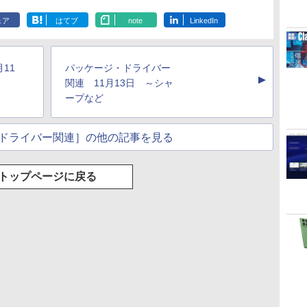
シグニチャーエディ
Colorsoft | 16GBス
Scribe Colorsoft | 11
ション (32GB) 7イン
トレージ、防水、7イ
インチカラーディスプ
ェア
はてブ
note
LinkedIn
持
チディスプレイ、明
ンチカラーディスプ
レイ、64GBストレー
￥27,980
￥31,980
￥115,980
ン
るさ自動調整、色調
レイ、色調調節ライ
ジ、ノート機能搭載、
調節ライト、12週間
ト、最大8週間持続バ
明るさ自動調整、色調
持続バッテリー、広
ッテリー、広告無
調節ライト、プレミア
11
パッケージ・ドライバー
な
告なし、メタリック
し、ブラック (2025
ムペン付き、グラファ
▲
ブラック
年発売)
イト
関連 11月13日 ～シャ
ープなど
ドライバー関連］の他の記事を見る
トップページに戻る