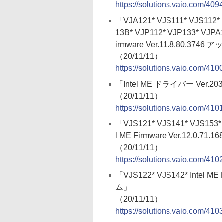
https://solutions.vaio.com/409
「VJA121* VJS111* VJS112* 
13B* VJP112* VJP133* VJPA1
irmware Ver.11.8.80.3
（20/11/11）
https://solutions.vaio.com/410
「Intel ME ドライバー Ver.
（20/11/11）
https://solutions.vaio.com/410
「VJS121* VJS141* VJS153* 
l ME Firmware Ver.12.
（20/11/11）
https://solutions.vaio.com/410
「VJS122* VJS142* Intel 
ム」
（20/11/11）
https://solutions.vaio.com/410