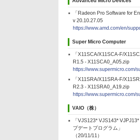
Advanced Micro Devices
「Radeon Pro Software for En
v 20.10.27.05
https://www.amd.com/en/suppor
Super Micro Computer
「X11SCA/X11SCA-F/X11S
R1.5 - X11SCA0_A05.zip
https://www.supermicro.com/s
「X11SRA/X11SRA-F/X11SR
R2.3 - X11SRA0_A19.zip
https://www.supermicro.com/s
VAIO（株）
「VJS123* VJS143* VJPJ13* V
プデートプログラム」
（20/11/11）