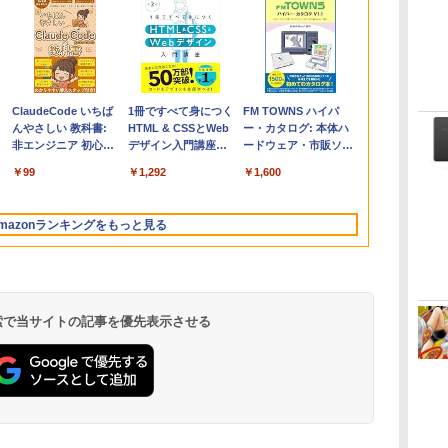
Apple 2026
Microsoft Office
ClaudeCode いちば
【Amazon.co.jp限
Robloxギフトカード
1冊ですべて身につく
FMV ノートパソコン
Windows版 |
FM TOWNS ハイパ
コ
定
MacBook Air M5チ
Home & Business
んやさしい 教科書:
定】 HP ノートパソ
- 2,000 Robux 【限
HTML & CSSとWeb
WE1-K3 (MS 365
Minecraft (マインクラ
ー・カタログ: 本体ハ
ップ搭載13インチノ
2024(最新 永続版)|オ
非エンジニア 初心者
コン 15-fd 15.6イン
定バーチャルアイテ
デザイン入門講座
Personal/Copilotキー
フト): Java & Bedrock
ードウェア・市販ソフ
ートブック：AIと
ンラインコード
素人 でも安心 使い方
チ 16GBメモリ
ムを含む】 【オンラ
［第2版］
搭載/Win 11/15.6
Edition | オンラインコ
トウェアのパーフェク
￥261,414
￥39,582
￥99
￥129,800
￥3,200
￥1,292
￥139,880
￥3,600
￥1,600
Apple Intelligence、
版|Windows11、
マニュアル AI副業に
512GB SSD インテ
インゲームコード】
型/Core i5/16GB/SSD
ード版
トリストと最新エミュ
イ
13.6インチLiquid
10/mac対応|PC2台
もコンテンツ作成に
ル Core 5
ロブロックス | オン
512GB/ホワイト)
レータ紹介
Retinaディスプレ
もKindle出版にも！
ラインコード版
FMVWK3E15W_AZ
mazonランキングをもっと見る
イ、16GBユニファイ
非エンジニアのため
ドメモリ、1TB SSD
のAIコーディング入
ストレージ、12MPセ
門シリーズ
ンターフレームカメ
ラ、日本語キーボー
ド、Touch ID - シル
 検索で当サイトの記事を優先表示させる
バー
Kindle Paperwhite
Amazon Kindle
New Amazon Kindle