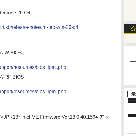
terprise 20.Q4」
t/kb/release-notes/rn-pro-win-20-q4
CA-W BIOS」
upport/resources/bios_ipmi.php
A-RF BIOS」
upport/resources/bios_ipmi.php
最
JPK13* Intel ME Firmware Ver.13.0.40.1594 アッ