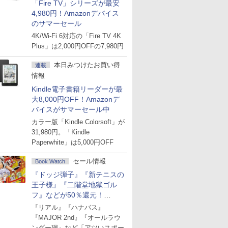
「Fire TV」シリーズが最安
4,980円！Amazonデバイス
のサマーセール
4K/Wi-Fi 6対応の「Fire TV 4K
Plus」は2,000円OFFの7,980円
本日みつけたお買い得
連載
情報
Kindle電子書籍リーダーが最
大8,000円OFF！Amazonデ
バイスがサマーセール中
カラー版「Kindle Colorsoft」が
31,980円。「Kindle
Paperwhite」は5,000円OFF
セール情報
Book Watch
『ドッジ弾子』『新テニスの
王子様』『二階堂地獄ゴル
フ』などが50％還元！
Amazonマンガ週末セール
『リアル』『ハナバス』
『MAJOR 2nd』『オールラウ
ンダー廻』など「アツいスポー