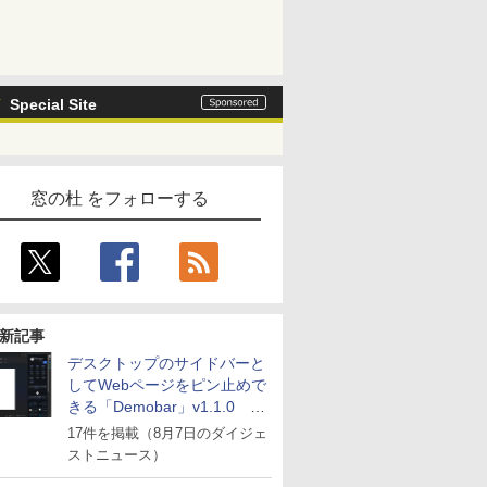
Special Site
窓の杜 をフォローする
新記事
デスクトップのサイドバーと
してWebページをピン止めで
きる「Demobar」v1.1.0 ほ
か
17件を掲載（8月7日のダイジェ
ストニュース）