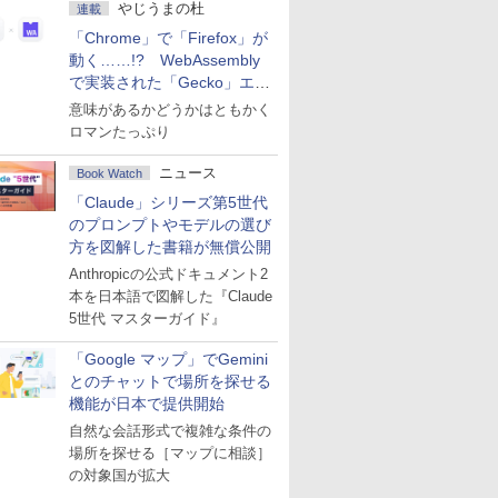
やじうまの杜
連載
「Chrome」で「Firefox」が
動く……!? WebAssembly
で実装された「Gecko」エン
ジン
意味があるかどうかはともかく
ロマンたっぷり
ニュース
Book Watch
「Claude」シリーズ第5世代
のプロンプトやモデルの選び
方を図解した書籍が無償公開
Anthropicの公式ドキュメント2
本を日本語で図解した『Claude
5世代 マスターガイド』
「Google マップ」でGemini
とのチャットで場所を探せる
機能が日本で提供開始
自然な会話形式で複雑な条件の
場所を探せる［マップに相談］
の対象国が拡大