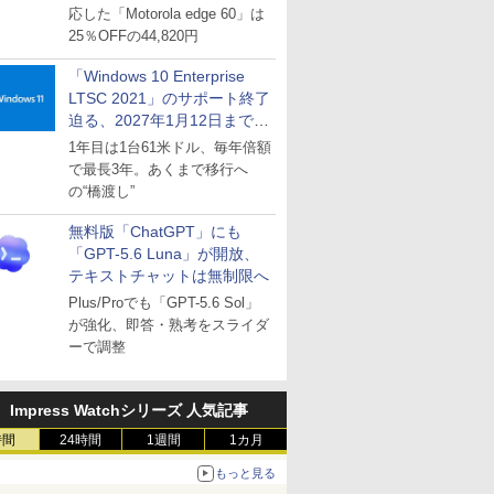
応した「Motorola edge 60」は
25％OFFの44,820円
「Windows 10 Enterprise
LTSC 2021」のサポート終了
迫る、2027年1月12日まで
～ESUは9月1日から販売
1年目は1台61米ドル、毎年倍額
で最長3年。あくまで移行へ
の“橋渡し”
無料版「ChatGPT」にも
「GPT-5.6 Luna」が開放、
テキストチャットは無制限へ
Plus/Proでも「GPT-5.6 Sol」
が強化、即答・熟考をスライダ
ーで調整
Impress Watchシリーズ 人気記事
時間
24時間
1週間
1カ月
もっと見る