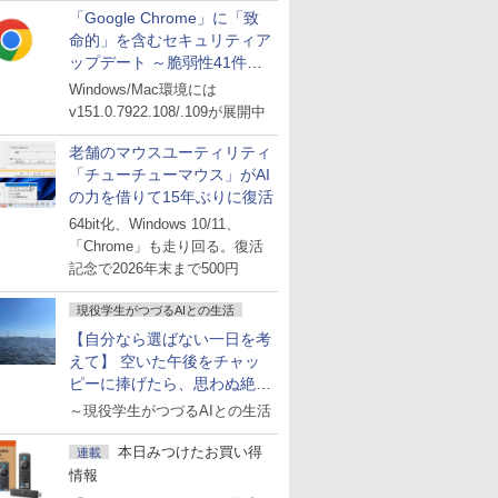
「Google Chrome」に「致
命的」を含むセキュリティア
ップデート ～脆弱性41件に
対処
Windows/Mac環境には
v151.0.7922.108/.109が展開中
老舗のマウスユーティリティ
「チューチューマウス」がAI
の力を借りて15年ぶりに復活
64bit化、Windows 10/11、
「Chrome」も走り回る。復活
記念で2026年末まで500円
現役学生がつづるAIとの生活
【自分なら選ばない一日を考
えて】 空いた午後をチャッ
ピーに捧げたら、思わぬ絶景
に出会った話
～現役学生がつづるAIとの生活
本日みつけたお買い得
連載
情報