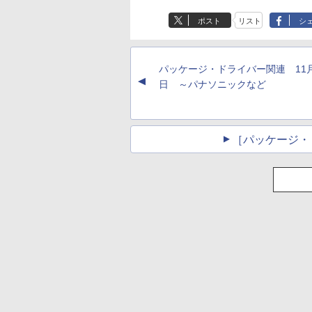
Paperwhite (16GB)
に優しい、かさばら
7インチディスプレ
ない、大きな画面で
ポスト
リスト
シ
イ、色調調節ライ
読みやすい、6週間
￥22,980
￥16,980
ト、12週間持続バッ
続バッテリー、6イ
テリー、広告なし、
チディスプレイ電子
ブラック
書籍リーダー、ブラ
パッケージ・ドライバー関連 11月
ック、16GB、広告
▲
し
日 ～パナソニックなど
［パッケージ・