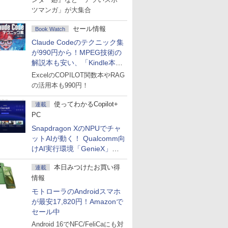
ツマンガ」が大集合
セール情報
Book Watch
Claude Codeのテクニック集
が990円から！MPEG技術の
解説本も安い、「Kindle本サ
マーセール」第2弾開始！
ExcelのCOPILOT関数本やRAG
の活用本も990円！
使ってわかるCopilot+
連載
PC
Snapdragon XのNPUでチャ
ットAIが動く！ Qualcomm向
けAI実行環境「GenieX」を
試してみた
本日みつけたお買い得
連載
情報
モトローラのAndroidスマホ
が最安17,820円！Amazonで
セール中
Android 16でNFC/FeliCaにも対