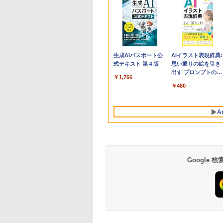
Apple 2026
Robloxギフトカード
生成AIパスポート公
tomtoc 360°保護
Robloxギフトカード
AIイラスト表現辞典:
MacBook Neo A18
- 800 Robux 【限定
式テキスト 第４版
15.6 16インチ パソ
- 1000 Robux 【限
思い通りの絵を引き
Proチップ搭載13イ
バーチャルアイテム
ンケース Dell NEC
バーチャルアイテム
出す プロンプトの言
￥1,766
ンチノートブック：
を含む】 【オンライ
Lavie ASUS HP
を含む】 【オンライ
葉 AI画像生成シリー
￥162,598
￥1,300
￥2,952
￥1,600
￥480
AIとApple
ンゲームコード】 ロ
dynabook Lenovo
ンゲームコード】 ロ
ズ (はぴーイラスト
Intelligence、Liquid
ブロックス | オンラ
対応
ブロックス |オンラ
Labo)
Retinaディスプレ
インコード版
ンコード版
A
イ、8GBメモリ、
512GB SSD、1080p
FaceTime HDカメ
ラ、Touch ID - イン
ディゴ + 3年延長
AppleCare+ for 13イ
Google
ンチMacBook
Neo(A18 Pro)|ダウン
ロード版
Amazon Kindle
Amazon Kindle - 目