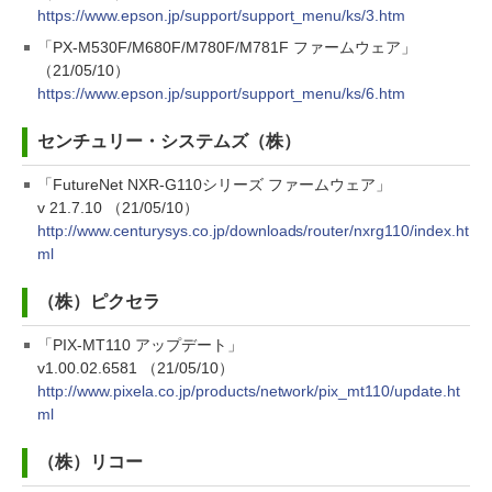
https://www.epson.jp/support/support_menu/ks/3.htm
「PX-M530F/M680F/M780F/M781F ファームウェア」
（21/05/10）
https://www.epson.jp/support/support_menu/ks/6.htm
センチュリー・システムズ（株）
「FutureNet NXR-G110シリーズ ファームウェア」
v 21.7.10 （21/05/10）
http://www.centurysys.co.jp/downloads/router/nxrg110/index.ht
ml
（株）ピクセラ
「PIX-MT110 アップデート」
v1.00.02.6581 （21/05/10）
http://www.pixela.co.jp/products/network/pix_mt110/update.ht
ml
（株）リコー