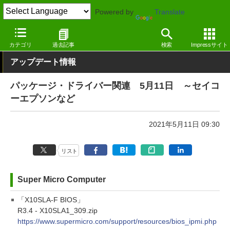
Powered by
Translate
窓の杜
その他の話題
トピック
アップデート
カテゴリ
過去記事
検索
Impressサイト
アップデート情報
パッケージ・ドライバー関連 5月11日 ～セイコ
ーエプソンなど
2021年5月11日 09:30
リスト
Super Micro Computer
「X10SLA-F BIOS」
R3.4 - X10SLA1_309.zip
https://www.supermicro.com/support/resources/bios_ipmi.php