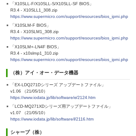
「X10SLL-F/X10SLL-S/X10SLL-SF BIOS」
R3.4 - X10SLL1_308.zip
https://www.supermicro.com/support/resources/bios_ipmi.php
「X10SLM-F BIOS」
R3.4 - X10SLM1_308.zip
https://www.supermicro.com/support/resources/bios_ipmi.php
「X10SLM+-LN4F BIOS」
R3.4 - x10slmp1_310.zip
https://www.supermicro.com/support/resources/bios_ipmi.php
（株）アイ・オー・データ機器
「EX-LDQ271Dシリーズ アップデートファイル」
v1.06 （21/05/10）
https://www.iodata.jp/lib/software/e/2124.htm
「LCD-MQ271XDシリーズ用アップデートファイル」
v1.07 （21/05/10）
https://www.iodata.jp/lib/software/l/2116.htm
シャープ（株）