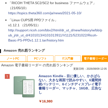
「RICOH THETA SC2/SC2 for business ファームウェア」
（21/05/10）
https://topics.theta360.com/ja/news/2021-05-10/
「Linux CUPS用 PPDファイル」
v1.12.1 （21/05/11）
http://support.ricoh.com/bbv2/html/dr_ut_d/new/history/w/bb/p
ub_j/dr_ut_d/4101013/4101013911/V1121/5231022/Ricoh-
Basic-PS-PPDv1.12.1.tar/history.htm
Amazon 売れ筋ランキング
ノートPC
PCソフト
IT入門書
電子書籍リーダー
Amazon 電子書籍リーダー の売れ筋ランキング
更新日時：2026/08/09 12:05
Apple 2026 MacBook Neo A18 Proチッ
Robloxギフトカード - 800 Robux 【限
生成AIパスポート公式テキスト 第４版
Amazon Kindle - 目に優しい、かさばら
プ搭載13インチノートブック：AIとAppl
定バーチャルアイテムを含む】 【オンラ
ない、大きな画面で読みやすい、6週間持
e Intelligenceのために設計、Liquid Ret
インゲームコード】 ロブロックス | オン
続バッテリー、6インチディスプレイ電子
￥1,766
inaディスプレイ、8GBユニファイドメモ
ラインコード版
書籍リーダー、マッチャ、16GB、広告な
リ、256GB SSDストレージ、1080p Fac
し
eTime HDカメラ - インディゴ
￥1,300
￥16,980
￥119,800
1冊ですべて身につくHTML & CSSとWe