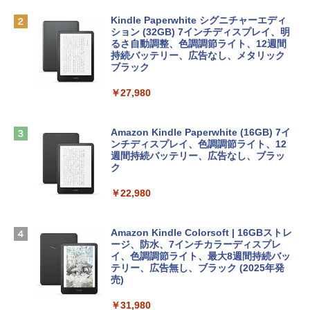
bデザイン入門講座［第2版］
Robloxギフトカード - 1000 Robux 【限
定バーチャルアイテムを含む】 【オンラ
Kindle Paperwhite シグニチャーエディ
tomtoc 360°保護 15.6 16インチ パソコ
インゲームコード】 ロブロックス |オン
ション (32GB) 7インチディスプレイ、明
￥1,292
ンケース Dell NEC Lavie ASUS HP dyna
ラインコード版
るさ自動調整、色調調節ライト、12週間
book Lenovo対応
持続バッテリー、広告なし、メタリック
ブラック
￥1,600
￥2,952
ClaudeCode いちばんやさしい 教科書:
￥27,980
非エンジニア 初心者 素人 でも安心 使い
方 マニュアル AI副業にもコンテンツ作成
Robloxギフトカード - 2,000 Robux 【限
にもKindle出版にも！ 非エンジニアのた
Apple 2026 MacBook Air M5チップ搭載
定バーチャルアイテムを含む】 【オンラ
めのAIコーディング入門シリーズ
13インチノートブック：AIとApple Intell
インゲームコード】 ロブロックス | オン
Amazon Kindle Paperwhite (16GB) 7イ
igence、13.6インチLiquid Retinaディ
ラインコード版
ンチディスプレイ、色調調節ライト、12
￥99
スプレイ、16GBユニファイドメモリ、1
週間持続バッテリー、広告なし、ブラッ
TB SSDストレージ、12MPセンターフレ
ク
￥3,200
ームカメラ、日本語キーボード、Touch I
D - ミッドナイト
￥22,980
AIイラスト表現辞典: 思い通りの絵を引き
出す プロンプトの言葉 AI画像生成シリー
Microsoft Office Home & Business 202
￥278,800
ズ (はぴーイラストLabo)
4(最新 永続版)|オンラインコード版|Wind
ows11、10/mac対応|PC2台
Amazon Kindle Colorsoft | 16GBストレ
￥480
ージ、防水、7インチカラーディスプレ
【Amazon.co.jp限定】 HP ノートパソコ
イ、色調調節ライト、最大8週間持続バッ
￥39,582
ン 15-fd 15.6インチ 16GBメモリ 512GB
テリー、広告無し、ブラック (2025年発
SSD インテル Core 5
売)
FM TOWNS ハイパー・カタログ: 本体ハ
ードウェア・市販ソフトウェアのパーフ
Windows版 | Minecraft (マインクラフ
￥129,800
￥31,980
ェクトリストと最新エミュレータ紹介
ト): Java & Bedrock Edition | オンライ