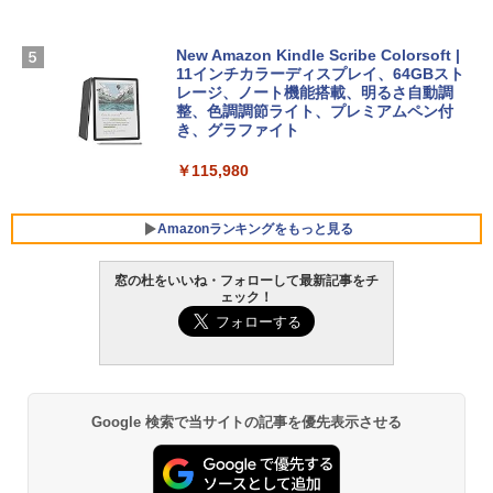
ンコード版
￥1,600
FMV ノートパソコン WE1-K3 (MS 365 P
New Amazon Kindle Scribe Colorsoft |
￥3,600
ersonal/Copilotキー搭載/Win 11/15.6型/
11インチカラーディスプレイ、64GBスト
Core i5/16GB/SSD 512GB/ホワイト) FM
レージ、ノート機能搭載、明るさ自動調
VWK3E15W_AZ
整、色調調節ライト、プレミアムペン付
き、グラファイト
￥139,880
￥115,980
Amazonランキングをもっと見る
窓の杜をいいね・フォローして最新記事をチ
ェック！
Google 検索で当サイトの記事を優先表示させる