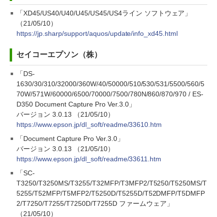
「XD45/US40/U40/U45/US45/US4ライン ソフトウェア」
（21/05/10）
https://jp.sharp/support/aquos/update/info_xd45.html
セイコーエプソン（株）
「DS-
1630/30/310/32000/360W/40/50000/510/530/531/5500/560/5
70W/571W/60000/6500/70000/7500/780N/860/870/970 / ES-
D350 Document Capture Pro Ver.3.0」
バージョン 3.0.13 （21/05/10）
https://www.epson.jp/dl_soft/readme/33610.htm
「Document Capture Pro Ver.3.0」
バージョン 3.0.13 （21/05/10）
https://www.epson.jp/dl_soft/readme/33611.htm
「SC-
T3250/T3250MS/T3255/T32MFP/T3MFP2/T5250/T5250MS/T
5255/T52MFP/T5MFP2/T5250D/T5255D/T52DMFP/T5DMFP
2/T7250/T7255/T7250D/T7255D ファームウェア」
（21/05/10）